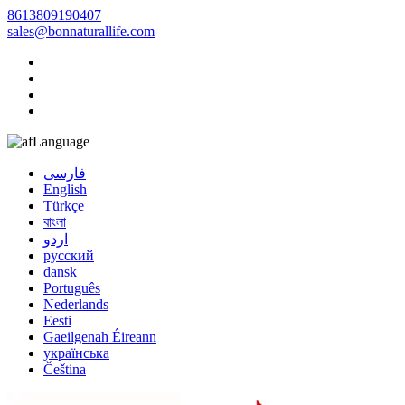
8613809190407
sales@bonnaturallife.com
Language
فارسی
English
Türkçe
বাংলা
اردو
русский
dansk
Português
Nederlands
Eesti
Gaeilgenah Éireann
українська
Čeština