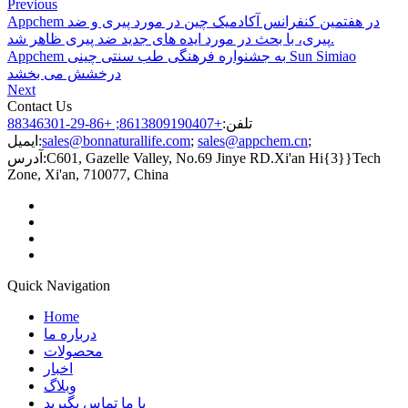
Previous
Appchem در هفتمین کنفرانس آکادمیک چین در مورد پیری و ضد
پیری، با بحث در مورد ایده های جدید ضد پیری ظاهر شد.
Appchem به جشنواره فرهنگی طب سنتی چینی Sun Simiao
درخشش می بخشد
Next
Contact Us
تلفن:
+8613809190407; +86-29-88346301
;
sales@appchem.cn
;
sales@bonnaturallife.com
ایمیل:
C601, Gazelle Valley, No.69 Jinye RD.Xi'an Hi{3}}Tech
آدرس:
Zone, Xi'an, 710077, China
Quick Navigation
Home
درباره ما
محصولات
اخبار
وبلاگ
با ما تماس بگیرید