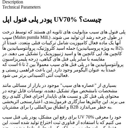
Description
Technical Parameters
پودر پلی فنول اپل UV70% چیست؟
پلی فنول های سیب متابولیت های ثانویه ای هستند که توسط درخت
سیب (Malus pumila Mill.) در طول چرخه رشد آن تولید می شوند.
آنها یک ماده فعال کامپوزیت شامل ترکیبات فنلی متعدد، عمدتاً از
جمله اسید کلروژنیک، پروآنتوسیانیدین ها (به ویژه پروسیانیدین B2)،
کاتچین ها، اپی کاتچین ها و اسید ژنیپوزیدیک را تشکیل می دهند. در
مقایسه با سایر پلی فنل های گیاهی، درجه پلیمریزاسیون
پروآنتوسیانیدین ها در پلی فنل های سیب معمولاً بین 2 تا 6 است که
عمدتاً به عنوان الیگومر وجود دارد. این باعث فراهمی زیستی و
فعالیت آنتی اکسیدانی برتر می شود.
بسیاری از "عصاره های سیب" موجود در بازار از مسائلی مانند
مشخصات نامشخص مواد تشکیل دهنده، نوسانات قابل توجه در
محتوای پلی فنل کل و نسبت های ناپایدار اجزای فعال کلیدی رنج
می برند. این چالش‌ها سازگاری فرمول‌بندی، اعتبارسنجی اثربخشی
و انطباق بین‌المللی را برای مشتریان B2B به خطر می‌اندازد.
برای رفع این مشکل، پودر پلی فنل سیب UV 70% خود را معرفی
می کنیم که با استفاده از فناوری ثبت اختراع تولید شده است. این
فقط یک ماده خام نیست، بلکه یک راه حل استاندارد شده و چند