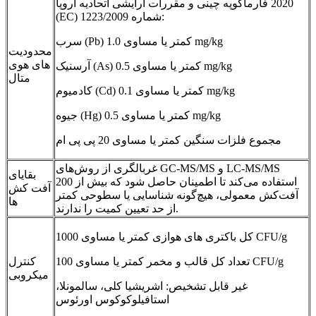
2020 فارماکوپه چینی و مقررات آرایشی اتحادیه اروپا
(EC) شماره 1223/2009:
سرب (Pb) کمتر یا مساوی 1.0 mg/kg
محدودیت
های هوی
آرسنیک (As) کمتر یا مساوی 0.5 mg/kg
متال
کادمیوم (Cd) کمتر یا مساوی 0.1 mg/kg
جیوه (Hg) کمتر یا مساوی 0.5 mg/kg
مجموع فلزات سنگین کمتر یا مساوی 20 پی پی ام
غربالگری از روش‌های GC-MS/MS و LC-MS/MS
بقایای
استفاده می‌کند تا اطمینان حاصل شود که بیش از 200
آفت کش
آفت‌کش معمولی، هیچ‌گونه شناسایی یا سطوحی کمتر
ها
از حد تعیین کمیت را ندارند.
کل باکتری های هوازی کمتر یا مساوی 1000 CFU/g
تعداد کل قالب و مخمر کمتر یا مساوی 100 CFU/g
کنترل
میکروبی
غیر قابل تشخیص: اشریشیا کلی، سالمونلا،
استافیلوکوکوس اورئوس