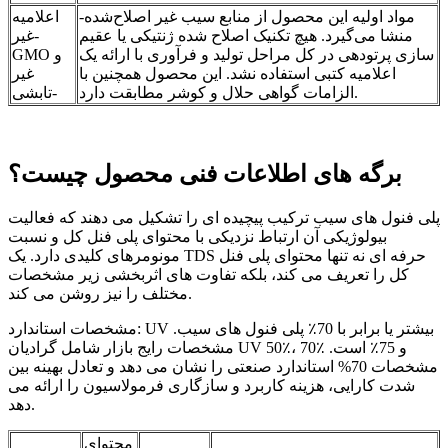
مواد اولیه این محصول از منابع سیب غیر اصلاح‌شده-
اعلامیه
منشا می‌گیرد. هیچ تکنیک اصلاح شده ژنتیکی یا عقیم
غیر-
سازی پرتودهی در کل مراحل تولید و فرآوری با ارائه یک
GMO و
اعلامیه کتبی استفاده نشد. این محصول همچنین با
غیر
الزامات گواهی حلال و کوشر مطابقت دارد.
تابشی-
برگه های اطلاعات فنی محصول چیست؟
پلی فنول های سیب ترکیب پیچیده ای را تشکیل می دهند که فعالیت
بیولوژیکی آن ارتباط نزدیکی با محتوای پلی فنل کل و نسبت
مونومرهای کلیدی دارد. یک TDS حرفه ای نه تنها محتوای پلی فنل
کل را تعریف می کند، بلکه تفاوت های اثربخشی زیر مشخصات
مختلف را نیز روشن می کند.
مشخصات استاندارد: UV بیشتر یا برابر با 70٪ پلی فنول های سیب.
مشخصات رایج بازار شامل گرادیان UV 50٪، 70٪ و 75٪ است.
مشخصات 70% استاندارد صنعتی را نشان می دهد و تعادل بهینه بین
شدت کارایی، هزینه کاربرد و سازگاری فرمولاسیون را ارائه می
دهد.
محتوای