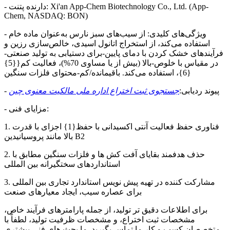
- دارنده پتنت: Xi'an App-Chem Biotechnology Co., Ltd. (App-
Chem, NASDAQ: BON)
- ویژگی‌های کلیدی: از سیب‌های سبز نارس به‌عنوان ماده خام
استفاده می‌کند، از استخراج اتانول اسیدی، خالص‌سازی رزین و
فرآیندهای خشک کردن با دمای پایین-برای دستیابی به تولید صنعتی-
در مقیاس با خلوص-بالا (بیش از یا مساوی 70%)، فعالیت کم{{5}
{6}، استفاده می‌کند. باقیمانده/کم-محتوای فلزات سنگین
- پیوند ردیابی:
جستجوی ثبت اختراع اداره ملی مالکیت معنوی چین
- مزایای فنی:
1. فناوری حفظ فعالیت آنتی اکسیدانی با حفظ{1} اجزای با قدرت
بالا مانند پروسیانیدین B2
2. حذف هدفمند بقایای آفت کش ها و فلزات سنگین مطابق با
استانداردهای سختگیرانه بین المللی
3. مشارکت کننده در تهیه پیش نویس استاندارد تجاری بین المللی
برای عصاره سیب، ایجاد معیارهای صنعت
برای اطلاعات دقیق تر تولید، از جمله پارامترهای فرآیند خاص،
مشخصات ثبت اختراع، و مشخصات ظرفیت تولید، لطفاً با
متخصصان کسب و کار ما تماس بگیرید. ما بحث های فنی بیشتری