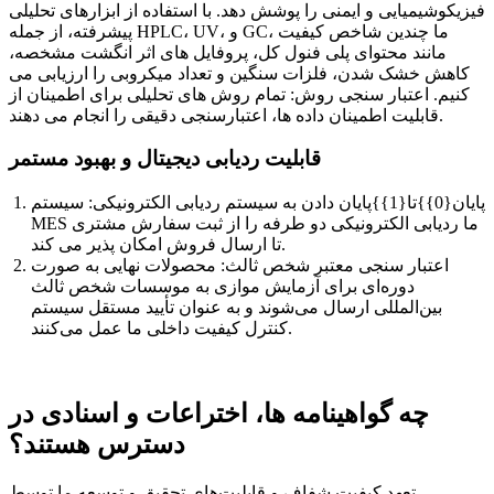
فیزیکوشیمیایی و ایمنی را پوشش دهد. با استفاده از ابزارهای تحلیلی
پیشرفته، از جمله HPLC، UV، و GC، ما چندین شاخص کیفیت
مانند محتوای پلی فنول کل، پروفایل های اثر انگشت مشخصه،
کاهش خشک شدن، فلزات سنگین و تعداد میکروبی را ارزیابی می
کنیم. اعتبار سنجی روش: تمام روش های تحلیلی برای اطمینان از
قابلیت اطمینان داده ها، اعتبارسنجی دقیقی را انجام می دهند.
قابلیت ردیابی دیجیتال و بهبود مستمر
پایان{0}}تا{1}}پایان دادن به سیستم ردیابی الکترونیکی: سیستم
MES ما ردیابی الکترونیکی دو طرفه را از ثبت سفارش مشتری
تا ارسال فروش امکان پذیر می کند.
اعتبار سنجی معتبر شخص ثالث: محصولات نهایی به صورت
دوره‌ای برای آزمایش موازی به موسسات شخص ثالث
بین‌المللی ارسال می‌شوند و به عنوان تأیید مستقل سیستم
کنترل کیفیت داخلی ما عمل می‌کنند.
چه گواهینامه ها، اختراعات و اسنادی در
دسترس هستند؟
تعهد کیفیت شفاف و قابلیت‌های تحقیق و توسعه ما توسط