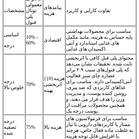
معمولی
پیامدهای
تفاوت کارایی و کاربرد
توتال
مشخصات
هزینه
پلی
فنول
مناسب برای محصولات بهداشتی
اساسی
پایه حساس به هزینه، مانند مکمل
10% -
اقتصادی
60%
های غذایی استاندارد و آنتی
درجه
اکسیدان های غذایی.
محتوای پلی فنل کافی با اثربخشی
ثابت شده. تحقیقات نشان می‌دهد
که پلی فنول‌های سیب ۲.۹ برابر
عصاره چای سبز فعالیت
هزینه{0}}
آنتی‌اکسیدانی دارند. مناسب برای
درجه
اثربخشی
70%
غذاهای کاربردی که ضد پیری،
خلوص-بالا
بهینه
روشن کننده پوست، و مدیریت
وزن را هدف قرار می دهند، و
همچنین محصولات مراقبت از
پوست درجه یک.
مناسب برای فرمولاسیون های
درجه
ممتاز یا کاربردهای دارویی با نیاز
هزینه بالا
75%
تصفیه
به غلظت ماده فعال خاص، هرچند
شده
با افزایش قابل توجه هزینه.