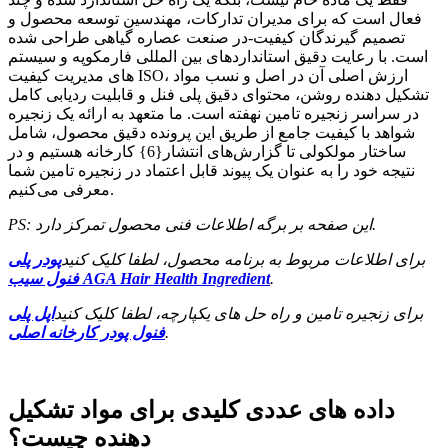
فعال است که برای مدیران تدارکات، مهندسین توسعه محصول و
تصمیم گیرندگان کیفیت-در صنعت عصاره گیاهی طراحی شده
است. با رعایت دقیق استانداردهای بین المللی فارمکوپه و سیستم
های مدیریت کیفیت ISO، ارزش اصلی آن در اصل و نسب مواد
تشکیل دهنده روشن، محتوای دقیق پلی فنل و قابلیت ردیابی کامل
در سراسر زنجیره تامین نهفته است. ما متعهد به ارائه یک زنجیره
شواهد با کیفیت جامع از طریق این پرونده دقیق محصول، شامل
ساختار مولکولی تا گزارش‌های انتشار{6} کارخانه هستیم و در
نتیجه خود را به عنوان یک پیوند قابل اعتماد در زنجیره تامین شما
معرفی می‌کنیم.
PS: این صفحه بر برگه اطلاعات فنی محصول تمرکز دارد.
برای اطلاعات مربوط به برنامه محصول، لطفا کلیک کنید
پودر پلی
.
فنول سیب AGA Hair Health Ingredient
برای زنجیره تامین و راه حل های یکپارچه، لطفا کلیک کنید
اپل پلی
.
فنول پودر کارخانه اصلی
داده های عددی کلیدی برای مواد تشکیل
دهنده چیست؟