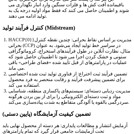
باقیمانده آفت کش ها و فلزات سنگین وارد انبار نگهداری می
شوند و اطمینان حاصل می کنند که فقط مواد اولیه درجه یک به
تولید ادامه می دهند.
کنترل فرآیند تولید (Midstream)
HACCP{0}}مدیریت بر اساس نقاط بحرانی: چندین نقطه کنترل
بحرانی (CCP) در سراسر خط تولید ایجاد می‌شود. به عنوان
مثال، نظارت آنلاین در طول فرآیندهای استخراج، کروماتوگرافی
ستونی و خشک کردن اجرا می شود تا اطمینان حاصل شود که
عملیات در پارامترهای از قبل تأیید شده «فضای طراحی» باقی
می ماند.
تضمین فرآیند ثبت اختراع: از فناوری تولید ثبت شده اختصاصی
برای تضمین پیشرفت فرآیند و رقابت منحصر به فرد محصول
استفاده می کند.
مدیریت ردیابی دسته‌ای: سیستم‌های پاکسازی منطقه، شناسایی
مواد و ثبت دسته‌ای الکترونیکی را برای از بین بردن هرگونه
سردرگمی بالقوه یا آلودگی متقاطع به شدت پیاده‌سازی می‌کند.
تضمین کیفیت آزمایشگاه (پایین دستی)
آزمایش انتشار و مطالعات پایداری: هر دسته از محصول نهایی باید
تحت آزمایشات جامعی قرار گیرد که تمام پارامترهای