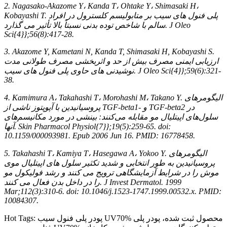
2. Nagasako-Akazome Y، Kanda T، Ohtake Y، Shimasaki H،
Kobayashi T. پلی فنول های سیب بر متابولیسم کلسترول در افراد
سالم با شاخص توده بدنی نسبتاً بالا تأثیر می گذارد. J Oleo
Sci{4}};56(8):417-28.
3. Akazome Y, Kametani N, Kanda T, Shimasaki H, Kobayashi S.
ارزیابی ایمنی مصرف بیش از حد و اثربخشی مصرف طولانی مدت
نوشیدنی های حاوی پلی فنول های سیب. J Oleo Sci{4}};59(6):321-
38.
4. Kamimura A، Takahashi T، Morohashi M، Takano Y. الیگومرهای
پروسیانیدین با آپوپتوز ناشی از TGF-beta1- و TGF-beta2 در
سلول‌های اپیتلیال مو مقابله می‌کنند: بینشی در مورد مکانیسم‌های
آنها. Skin Pharmacol Physiol{7}};19(5):259-65. doi:
10.1159/000093981. Epub 2006 Jun 16. PMID: 16778458.
5. Takahashi T، Kamiya T، Hasegawa A، Yokoo Y. الیگومرهای
پروسیانیدین به طور انتخابی و شدید تکثیر سلول های اپیتلیال موی
موش را در شرایط آزمایشگاهی ترویج می کنند و رشد فولیکول مو
را در داخل بدن فعال می کنند. J Invest Dermatol. 1999
Mar;112(3):310-6. doi: 10.1046/j.1523-1747.1999.00532.x. PMID:
10084307.
Hot Tags: پودر پلی فنول سیب UV70% محصول ثبت شده، پودر پلی