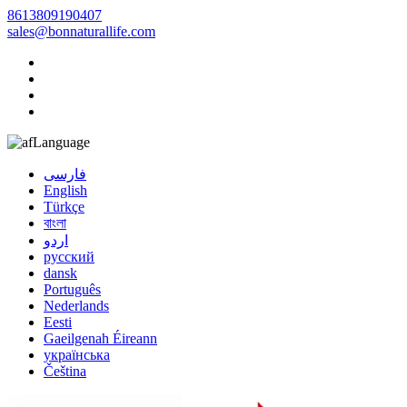
8613809190407
sales@bonnaturallife.com
Language
فارسی
English
Türkçe
বাংলা
اردو
русский
dansk
Português
Nederlands
Eesti
Gaeilgenah Éireann
українська
Čeština