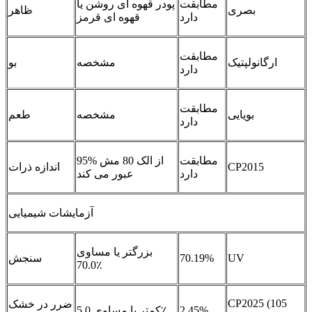
مطابقت
پودر قهوه ای روشن یا
بصری
ظاهر
دارد
قهوه ای قرمز
مطابقت
ارگانولپتیک
مشخصه
بو
دارد
مطابقت
بویایی
مشخصه
طعم
دارد
مطابقت
95% از الک 80 مش
CP2015
اندازه ذرات
دارد
عبور می کند
آزمایشات شیمیایی
بزرگتر یا مساوی
UV
70.19%
سنجش
70.0٪
CP2025 (105
ضرر در خشک
2.45%
کمتر یا مساوی 5.0٪