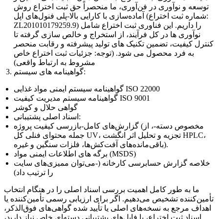
توسعه و نوآوری در فن‌آوری، ما منحصراً حق ثبت اختراع روش
آماده‌سازی با کارایی بالا-پلی فنول‌های اپل (شماره ثبت اختراع:
ZL201010179259.9) را داریم. این فناوری ثبت اختراع شامل
نوآوری ها در کل فرآیند، از استخراج و خالص سازی گرفته تا
کنترل کیفیت، تضمین تکنیک های تولید پیشرفته و رقابت منحصر
به فرد محصول می شود. (توجه: جزئیات ثبت اختراع خاص
مشروط به ارتباط واقعی)
گواهینامه های سیستم:
گواهینامه سیستم ایمنی مواد غذایی ISO 22000
گواهینامه سیستم مدیریت کیفیت ISO 9001
گواهی حلال و کوشر
اسناد اصلی پشتیبانی:
گزارش‌های کامل-بازرسی کیفیت پروژه (مخصوص دسته-، از
جمله محتوای فنلی کل UV، تجزیه و تحلیل اثر انگشت HPLC،
باقی‌مانده‌های آفت‌کش‌ها، فلزات سنگین و غیره).
برگه های اطلاعات ایمنی مواد (MSDS)
خلاصه گزارش حسابرسی کارخانه (-می‌توان ممیزی‌های سایت
را ترتیب داد)
ما به طور کامل اهمیت بررسی اسناد اصلی را در هنگام انتخاب
تأمین‌کننده تشخیص می‌دهیم. اگر برای ارزیابی رسمی تأمین‌کننده یا
اهداف مرجع به نسخه‌های اصلی یا تأیید شده گواهی‌های فوق‌الذکر،
اسناد ثبت اختراع، یا فایل‌های پشتیبانی دسته‌ای خاص نیاز دارید،