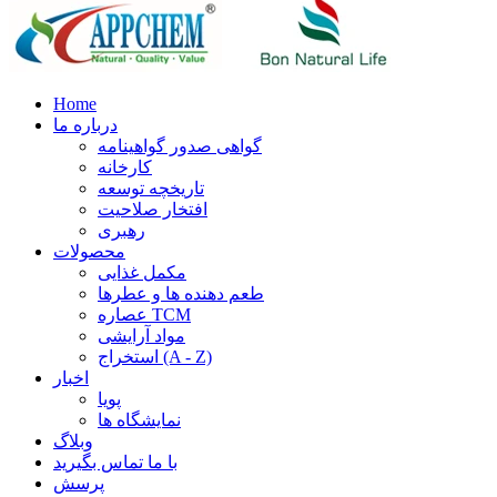
Home
درباره ما
گواهی صدور گواهینامه
کارخانه
تاریخچه توسعه
افتخار صلاحیت
رهبری
محصولات
مکمل غذایی
طعم دهنده ها و عطرها
عصاره TCM
مواد آرایشی
استخراج (A - Z)
اخبار
پویا
نمایشگاه ها
وبلاگ
با ما تماس بگیرید
پرسش