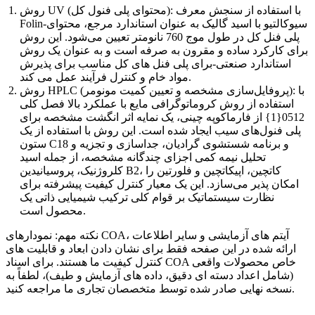
روش UV (محتوای پلی فنول کل): با استفاده از سنجش معرف
Folin-سیوکالتیو با اسید گالیک به عنوان استاندارد مرجع، محتوای
پلی فنل کل در طول موج 760 نانومتر تعیین می‌شود. این روش
برای کارکرد ساده و مقرون به صرفه است و به عنوان یک روش
استاندارد صنعتی-برای پلی فنل های کل مناسب برای پذیرش
مواد خام و کنترل فرآیند عمل می کند.
روش HPLC (پروفایل‌سازی مشخصه و تعیین کمیت مونومر): با
استفاده از روش کروماتوگرافی مایع با عملکرد بالا فصل کلی
0512{1} از فارماکوپه چینی، یک نمایه اثر انگشت مشخصه برای
پلی فنول‌های سیب ایجاد شده است. این روش با استفاده از یک
ستون C18 و برنامه شستشوی گرادیان، جداسازی و تجزیه و
تحلیل نیمه کمی اجزای چندگانه مشخصه، از جمله اسید
کلروژنیک، پروسیانیدین B2، کاتچین، اپیکاتچین و فلورتین را
امکان پذیر می‌سازد. این یک معیار کنترل کیفیت پیشرفته برای
نظارت سیستماتیک بر قوام کلی ترکیب شیمیایی ذاتی یک
محصول است.
نکته مهم: نمودارهای COA، آیتم های آزمایشی و سایر اطلاعات
ارائه شده در این صفحه فقط برای نشان دادن ابعاد و قابلیت های
کنترل کیفیت ما هستند. برای اسناد COA خاص محصولات واقعی
(شامل اعداد دسته ای دقیق، داده های آزمایش و طیف)، لطفاً به
نسخه نهایی صادر شده توسط متخصصان تجاری ما مراجعه کنید.