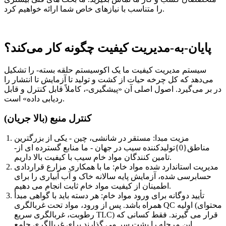
را متناسب با نیازهای خاص شما ارائه خواهیم کرد.
پایان-به-مدیریت کیفیت چگونه کار می‌کند؟
سیستم مدیریت کیفیت ما یک اکوسیستم حلقه بسته- را تشکیل
می‌دهد که کل چرخه حیات از کشت و تولید تا آزمایش تا انتشار را
در بر می‌گیرد. اصول اصلی آن «پیشگیری-، کاملاً قابل کنترل و قابل
ردیابی داده» است.
کنترل منبع (بالا جریان)
مزیت مبدا: مستقر در شانشی، چین - یکی از بزرگترین
مناطق{0}تولیدکننده سیب در جهان - ما منابع گسترده ای از-
تامین کنندگان مواد خام سیب با کیفیت بالا داریم.
مدیریت استاندارد شده مواد خام: ما با همکاری مزارع قراردادی
حسابرسی شده، آزمایش پایه سالانه خاک و آب آبیاری را برای
اطمینان از کیفیت مواد خام ثابت انجام می دهیم.
تأیید دوگانه برای ورود مواد خام: هر دسته باید با گواهی مبدأ
همراه باشد. پس از ورود، مواد تحت غربالگری QC اولیه (محتوای
رطوبت، غربالگری سریع TLC) قرار می گیرند. فقط کسانی که
این مرحله را پشت سر می گذارند برای غربالگری جامع