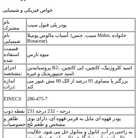
خواص فیزیکی و شیمیایی
نام
پودر پلی فنول سیب
مشترک
آسیاب مالوس پومیلا. (سیب، جنس Malus، خانواده
نام
Rosaceae)
شیمیایی
قسمت
میوه نارس
استفاده
شده
پروسیانیدین B2، اسید کلروژنیک، کاتچین، اپی کاتچین،
اجزای
اسید جنیپوزیدیک و غیره.
مشخصه:
بزرگتر یا مساوی 95 درصد از الک 80 مش عبور می
اندازه
کند
ذرات:
EINECS
286-475-7
231 درجه – 232 درجه
نقطه ذوب
پودر قهوه ای مایل به قرمز-قهوه ای، دارای بوی
ظاهر و
مشخص و طعم تلخ
خصوصیات
به راحتی در آب، اتانول و متانول حل می شود. حلالیت
عالی آن در آب، سازگاری عالی را در فرمولاسیون