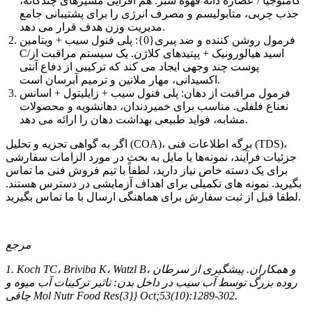
کامبوجیا / عصاره دانه قهوه سبز. هم افزایی مسیرهای چندگانه،
جذب چربی، متابولیسم و ​​مصرف انرژی را برای پشتیبانی جامع
مدیریت وزن هدف قرار می دهد.
فرمول روشن کننده و ضد پیری{0}: پلی فنول سیب + ویتامین
C/اسید هیالورونیک + پپتیدهای کلاژن. یک سیستم مراقبت از
پوست چند وجهی ایجاد می کند که ترکیبی از دفاع آنتی
اکسیدانی، مهار ملانین و ترمیم آبرسان است.
فرمول مراقبت از دهان: پلی فنول سیب + زایلیتول + اسانس
نعناع فلفلی. مناسب برای خمیردندان، دهانشویه و محصولات
مشابه، فواید طبیعی بهداشت دهان را ارائه می دهد.
اگر به گواهی تجزیه و تحلیل (COA)، برگه اطلاعات فنی (TDS)،
جزئیات فرآیند، نمونه‌ها یا مایل به بحث در مورد الزامات سفارشی
برای یک دسته خاص نیاز دارید، لطفاً با تیم فروش فنی ما تماس
بگیرید. نمونه های تکمیلی برای اهداف آزمایشی در دسترس هستند.
لطفا قبل از ثبت سفارش برای هماهنگی ارسال با ما تماس بگیرید.
مرجع
1. Koch TC، Briviba K، Watzl B، و همکاران. پیشگیری از سرطان
روده بزرگ توسط آب سیب در داخل بدن: تاثیر ترکیبات آب میوه و
چاقی Mol Nutr Food Res{3}} Oct;53(10):1289-302.