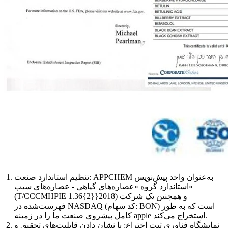
تنظیم استاندارد صنعت: APPCHEM به‌عنوان واحد پیش‌نویس
استاندارد گروه «عصاره‌های گیاهی - عصاره‌های سیب»
(T/CCCMHPIE 1.36{2}}2018) و همچنین یک شرکت
فهرست‌شده در NASDAQ (کد سهام: BON) است که به طور
کامل پیشروی صنعت ما را در زمینه apple استخراج می‌کند.
نمایشگاه فناوری ثبت اختراع: با نشان دادن قابلیت‌های تحقیق و