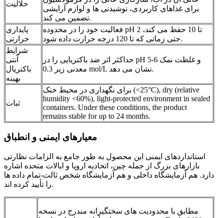
حلالیت
برای غذاهای کاربردی، نوشیدنی ها و لوازم آرایشی
تضمین می کند.
فعالیت خود را در محدوده pH 2 تا 10 حفظ می کند،
پایداری
حتی زمانی که تا 120 درجه حرارت داده شود.
حرارتی
شرایط
حداکثر اثر ضد باکتریایی را در pH 5-6 و غلظت نمک
آنتی
معدنی زیر 0.3 mol/L نشان می دهد.
باکتریال
بهینه
برای نگهداری در محیط خنک (<25°C), dry (relative
humidity <60%), light-protected environment in sealed
ثبات
containers. Under these conditions, the product
remains stable for up to 24 months.
معیارهای ایمنی و انطباق
استانداردهای ایمنی این محصول به طور جامع به الزامات نظارتی
بازارهای بزرگ از جمله چین، اتحادیه اروپا و ایالات متحده اشاره
دارد. هم آزمایشگاه داخلی و هم آزمایشگاه شخص ثالث-تمام داده ها
را تأیید کرده اند.
مطابق با محدودیت های سختگیرانه مندرج در نسخه