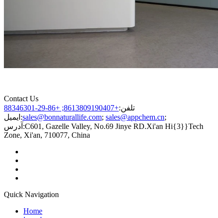
Contact Us
تلفن:
+8613809190407; +86-29-88346301
;
sales@appchem.cn
;
sales@bonnaturallife.com
ایمیل:
C601, Gazelle Valley, No.69 Jinye RD.Xi'an Hi{3}}Tech
آدرس:
Zone, Xi'an, 710077, China
Quick Navigation
Home