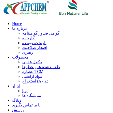
Home
درباره ما
گواهی صدور گواهینامه
کارخانه
تاریخچه توسعه
افتخار صلاحیت
رهبری
محصولات
مکمل غذایی
طعم دهنده ها و عطرها
عصاره TCM
مواد آرایشی
استخراج (A - Z)
اخبار
پویا
نمایشگاه ها
وبلاگ
با ما تماس بگیرید
پرسش