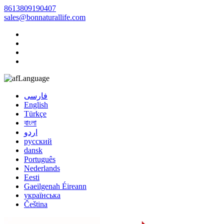
8613809190407
sales@bonnaturallife.com
Language
فارسی
English
Türkçe
বাংলা
اردو
русский
dansk
Português
Nederlands
Eesti
Gaeilgenah Éireann
українська
Čeština