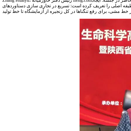
Zhang Huaiyu، رئیس دفتر خاورمیانه Ifeng.com؛ شو یونفنگ، مدیر اجرایی اندیشکده گووشنگ؛ و شی یونگ هنگ، دانشیار دانشگاه شانشی طب سنتی چینی، در میان رهبران و مهمانان حاضر در جلسه. ایجاد
ظیفه اصلی را تعریف کرده است: تسریع در تجاری سازی دستاوردهای