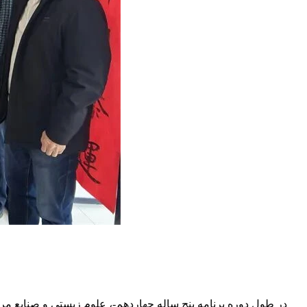
در طول دوره برنامه پنج ساله چهاردهم-، علوم زیستی و صنایع م