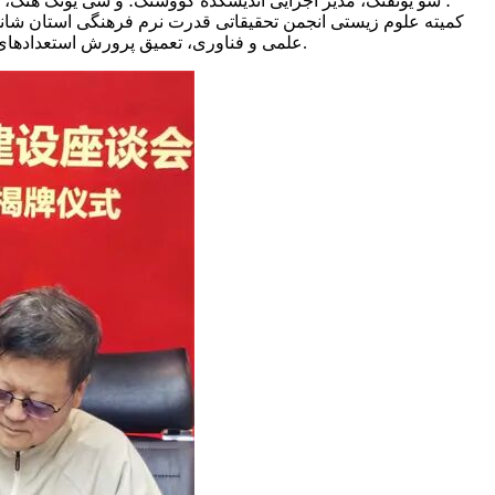
کمیته علوم زیستی انجمن تحقیقاتی قدرت نرم فرهنگی استان شان
علمی و فناوری، تعمیق پرورش استعدادهای{7}بالا و تبادل علمی، و ارائه خدمات جامع مانند مشاوره فنی و تفسیر خط مشی، برای رفع تنگناها در کل زنجیره از آزمایشگاه تا خط تولید.