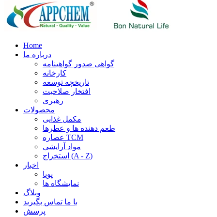
Home
درباره ما
گواهی صدور گواهینامه
کارخانه
تاریخچه توسعه
افتخار صلاحیت
رهبری
محصولات
مکمل غذایی
طعم دهنده ها و عطرها
عصاره TCM
مواد آرایشی
استخراج (A - Z)
اخبار
پویا
نمایشگاه ها
وبلاگ
با ما تماس بگیرید
پرسش