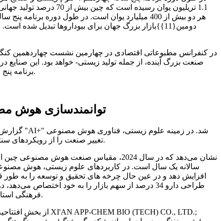
1.1 تریلیون یوان رسید
صنعت بزرگ آینده، از جمله تولید زیستی- خواهد بود. این صنایع 
برنامه پنج ساله، تولید زیستی- را به‌عنوان یکی از پروژه‌های مهندسی اصلی که منجر به توسعه نیروهای تولیدی جدید-با کیفیت می‌شود، فهرست می‌کند.
توانمندسازی هوش مصنوعی: 
تغییر صنعت را از رویکردهای سنتی «تجربه‌محور» و «آزمایش-و-و{5}}خطا{6}}محور به سمت یک پارادایم جدید با ویژگی‌های «داده محور» و «مدل{8}محرک» هدایت می‌کند.
سالانه یک سال است. در کاربردهای علوم زیستی، هوش مصنوعی با
فرهنگی استان شانشی، سخنرانی افتتاحیه را ایراد کرد و ژائو آنجون، دبیر شاخه حزب انجمن، نامه رسمی را در رابطه با تأسیس کمیته علوم زیستی خواند.