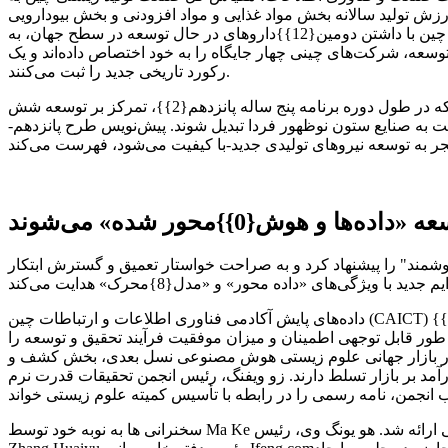
ست. در این میان، ارزش تولید سالانه بخش مواد غذایی و مواد افزودنی و بخش بیودارویی
هر دو بیش از 400 میلیارد یوان است. در طول دوره برنامه پنج ساله چهاردهم، مقیاس بازار بیودارویی چین همچنان در حال گسترش بود. چین با داشتن دومین{12}}داروهای در حال توسعه در سطح جهان، به
هانی از نظر اندازه خط لوله تحقیق و توسعه، شرکت‌های چینی چهار جایگاه را به خود اختصاص داده‌اند و یک
رکورد تاریخی جدید را ثبت می‌کنند.
در کنفرانس مطبوعاتی اقتصادی در چهارمین نشست چهاردهمین کنگره ملی خلق، کمیسیون توسعه و اصلاحات ملی به صراحت اعلام کرد که در طول دوره برنامه پنج ساله پانزدهم{2}}، تمرکز بر توسعه شش
ست به صنایع ستون نوظهور فردا تبدیل شوند. پیش‌نویس طرح پانزدهم-
ش{0}}محور شده» می‌شوند
را پیشنهاد کرد و به صراحت خواستار تعمیق و گسترش ابتکار "AI+" شد. در زمینه علوم زیستی، فناوری هوش مصنوعی
داده‌های پایش آکادمی فناوری اطلاعات و ارتباطات چین (CAICT) نشان می‌دهد که در سال 2024، مقیاس صنعت هوش مصنوعی چین از 900 میلیارد یوان فراتر رفت که نشان‌دهنده افزایش 24 درصدی-در{3}}
طور قابل توجهی اطمینان و میزان موفقیت فرآیند تحقیق و توسعه را
و توسعه را به طور قابل ملاحظه ای کوتاه کرده و هزینه های آزمون{{6} و-را کاهش دهد. در بازار جهانی علوم زیستی هوش مصنوعی نسل بعدی، بخش کشف و
ار را به خود اختصاص می‌دهد، در حالی که مدل‌های پایه و هوش مصنوعی مولد با سهم 42 درصدی از درآمد بر بازار تسلط دارند. زو ویفنگ، رئیس انجمن تحقیقات قدرت نرم
سخنرانی ها به نوبه خود توسط Ma Ke از بخش افتتاحیه منطقه ای-و همکاری خارجی کمیسیون توسعه و اصلاح استان شانشی ارائه شد. هو یونگ وی، رئیس XI'AN APP-CHEM BIO (TECH) CO., LTD.;