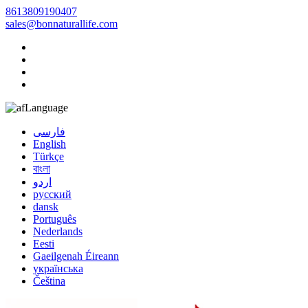
8613809190407
sales@bonnaturallife.com
Language
فارسی
English
Türkçe
বাংলা
اردو
русский
dansk
Português
Nederlands
Eesti
Gaeilgenah Éireann
українська
Čeština