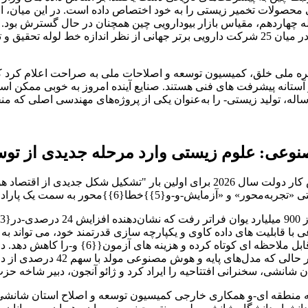
ه است که چین بیش از 70 درصد تولید جهانی محصولات تخمیر زیستی را به خود اختصاص داده ا
دومین{11}}بازار بزرگ جهان برای بیوداروها تبدیل شده است. در میان 25 شرکت دارویی برتر ج
در آستانه پیشرفت های فنی هستند. صنایع آینده امروز به خوبی ممکن ا
علوم زیستی وارد مرحله جدیدی از توسعه «داده‌ها و هو
گزارش کار دولت سال 2026 برای اولین بار "تشکیل شکل جدیدی از اقتصاد هوشمند" 
 قابلیت های داده کاوی و یکپارچه سازی قدرتمند خود، می تواند به 
افزایش دهد و در عین حال چرخه های تحقیق 
طراحی دارو 34 درصد از سهم باز