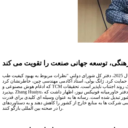
هنگی، توسعه جهانی صنعت را تقویت می کند
از زمان شروع چهاردهمین-برنامه پنج ساله، نوسازی و بین المللی سازی طب سنتی چینی به طور قابل توجهی سرعت گرفته است. در سال 2025، دفتر کل شورای دولتی "نظرات مربوط به بهبود کیفیت طب
 زیستی حمایت کرد. ژانگ بولی، استاد آکادمی مهندسی چین، خاطرنشان کرد
که ادغام هوش مصنوعی و TCM یک روند اجتناب ناپذیر است. تحقیقات TCM باید با هدایت تفکر اصلی طب سنتی چینی، همگرایی بین رشته ای را برای گشودن راه های جدید و پرورش محرک های جدید رشد
بپذیرد. Zhang Huaiyu، رئیس دفتر خاورمیانه فونیکس نیوز، اظهار داشت که TCM در حال حاضر وارد دوره ای از فرصت های استراتژیک برای گسترش جهانی شده است. با تقاضای قوی برای صنعت سلامت در
شور تبدیل شده است. رسانه ها به عنوان وسیله ای کلیدی برای قدرت
کشور را کاهش دهند و به دستاوردهای TCM و علوم زیستی چین کمک کنند تا به طور موثر داستان چین
را در صحنه بین المللی بازگو کنند.