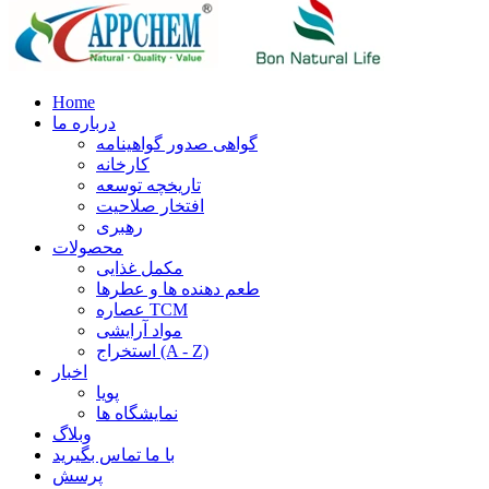
Home
درباره ما
گواهی صدور گواهینامه
کارخانه
تاریخچه توسعه
افتخار صلاحیت
رهبری
محصولات
مکمل غذایی
طعم دهنده ها و عطرها
عصاره TCM
مواد آرایشی
استخراج (A - Z)
اخبار
پویا
نمایشگاه ها
وبلاگ
با ما تماس بگیرید
پرسش