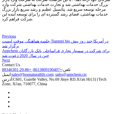
بزرگ خدمات بهداشتی شد و تجارت خدمات بهداشتی شرکت وارد
مرحله توسعه سریع شد. پتانسیل عظیم و رشد سریع بازار بزرگ
خدمات بهداشتی، فضای رشد گسترده ای را برای توسعه آینده این
شرکت فراهم کرد.
Previous
جلسه هماهنگی موقت لیست Tianmei bio در آمریکا چند روز پیش
برگزار شد
Appchem برای شرکت در سمینار تجاری فراساحلی بانک بازرگانان
چین در سال 2020 دعوت شد
Next
Contact Us
تلفن:
+8613809190407; +86-29-88346301
;
sales@appchem.cn
;
sales@bonnaturallife.com
ایمیل:
C601, Gazelle Valley, No.69 Jinye RD.Xi'an Hi{3}}Tech
آدرس:
Zone, Xi'an, 710077, China