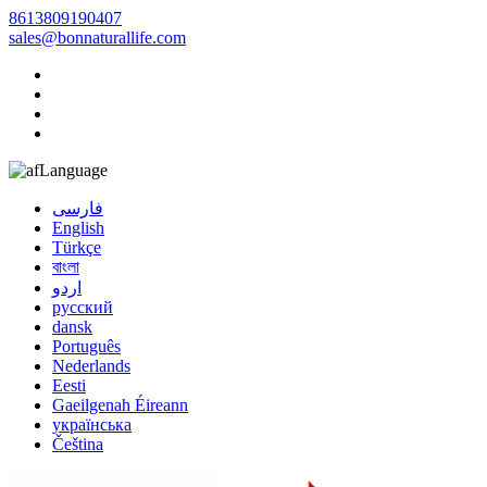
8613809190407
sales@bonnaturallife.com
Language
فارسی
English
Türkçe
বাংলা
اردو
русский
dansk
Português
Nederlands
Eesti
Gaeilgenah Éireann
українська
Čeština