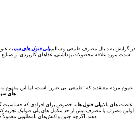
در گرایش به دنبال مصرف طبیعی و سالم،
پلی فنول های سیب
به عنو
شدت مورد علاقه محصولات بهداشتی، غذاهای کاربردی، و صنایع 
عموم مردم معتقدند که "طبیعی=بی ضرر" است، اما این مفهوم به طور
به طور گسترده ای در دوزهای توصیه شده معمولی ایمن در نظر گرفته می شوند، خطرات بالقوه ای در ارتباط با مصرف دوز بالا وجود دارد.
های سیب
غلظت های بالای
پلی فنول ها
به خصوص برای افرادی که حساسیت گوا
اولین مصرف یا مصرف بیش از حد مکمل های پلی فنولیک تجربه کنند. ای
دهند. اگرچه چنین واکنش‌های نامطلوبی معمولاً خفیف و موقتی هستند، اما در کاربردهای عملی پلی‌فنل‌های سیب یک نقطه ضعف هستند و کاربرد آنها را در جمعیت‌های خاص محدود می‌کنند.