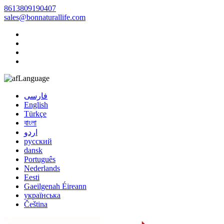
8613809190407
sales@bonnaturallife.com
Language
فارسی
English
Türkçe
বাংলা
اردو
русский
dansk
Português
Nederlands
Eesti
Gaeilgenah Éireann
українська
Čeština