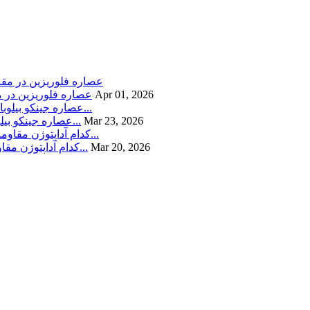
Apr 01, 2026
عصاره فلوریزین در م
Mar 23, 2026
عصاره جینکو بیلوبا در مقابل فسفاتیدیل سرین: کدام یک بهتر از عملکرد شناختی و س...
Mar 20, 2026
عصاره جینسینگ در مقابل عصاره Eleuthero: کدام آداپتوژن مقاومت در برابر استرس ر...