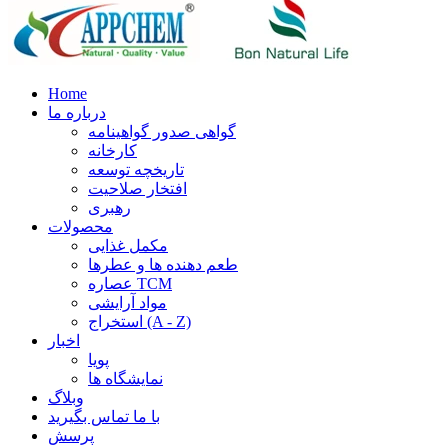
Home
درباره ما
گواهی صدور گواهینامه
کارخانه
تاریخچه توسعه
افتخار صلاحیت
رهبری
محصولات
مکمل غذایی
طعم دهنده ها و عطرها
عصاره TCM
مواد آرایشی
استخراج (A - Z)
اخبار
پویا
نمایشگاه ها
وبلاگ
با ما تماس بگیرید
پرسش