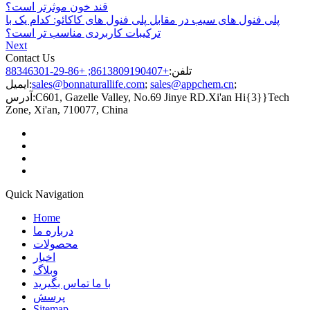
قند خون موثرتر است؟
پلی فنول های سیب در مقابل پلی فنول های کاکائو: کدام یک با
ترکیبات کاربردی مناسب تر است؟
Next
Contact Us
تلفن:
+8613809190407; +86-29-88346301
;
sales@appchem.cn
;
sales@bonnaturallife.com
ایمیل:
C601, Gazelle Valley, No.69 Jinye RD.Xi'an Hi{3}}Tech
آدرس:
Zone, Xi'an, 710077, China
Quick Navigation
Home
درباره ما
محصولات
اخبار
وبلاگ
با ما تماس بگیرید
پرسش
Sitemap