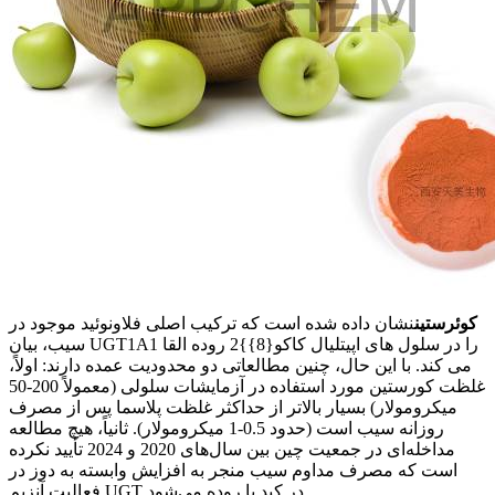
کوئرستین
نشان داده شده است که ترکیب اصلی فلاونوئید موجود در
سیب، بیان UGT1A1 را در سلول های اپیتلیال کاکو{8}}2 روده القا
می کند. با این حال، چنین مطالعاتی دو محدودیت عمده دارند: اولاً،
غلظت کورستین مورد استفاده در آزمایشات سلولی (معمولاً 200-50
میکرومولار) بسیار بالاتر از حداکثر غلظت پلاسما پس از مصرف
روزانه سیب است (حدود 0.5-1 میکرومولار). ثانیاً، هیچ مطالعه
مداخله‌ای در جمعیت چین بین سال‌های 2020 و 2024 تأیید نکرده
است که مصرف مداوم سیب منجر به افزایش وابسته به دوز در
فعالیت آنزیم UGT در کبد یا روده می‌شود.