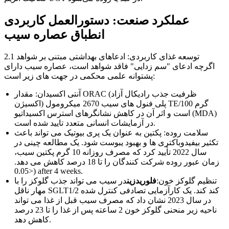
عملکرد صنعت: دستورالعمل کاربردی
انطباق عصاره سیب
2.1 توسعه غذای کاربردی: ادعاهای بهداشتی مبتنی بر شواهد
اگرچه ادعای "سم زدایی" فاقد شواهد است، عصاره سیب دارای
پشتوانه علمی محکمی در جهت های زیر است:
آنتی اکسیدان: مقدار ORAC (ظرفیت جذب رادیکال آزاد
اکسیژن) پلی فنول های سیب 2670 میکرومول TE/100 گرم
است و اثر آن در کاهش نشانگرهای استرس اکسیداتیو (MDA)
در آزمایشات انسانی متعدد تایید شده است.
سلامت روده: پکتین به عنوان یک پری بیوتیک می تواند باعث
تکثیر بیفیدوباکتری ها و بهبود یبوست شود. یک مطالعه چینی در
سال 2022 تأیید کرد که مصرف روزانه 10 گرم پکتین سیب،
زمان عبور روده شرکت کنندگان را تا 18 درصد کاهش می دهد.
<0.05) after 4 weeks.
تنظیم گلوکز خون:
فلوریدزین
در سیب می تواند جذب گلوکز را با
مهار ناقل SGLT1/2 کند کند. یک کارآزمایی تصادفی کنترل شده
در سال 2023 نشان داد که مصرف سیب قبل از غذا می تواند
ناحیه زیر منحنی گلوکز خون 2 ساعته پس از غذا را تا 23 درصد
کاهش دهد.