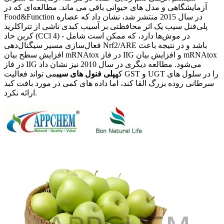
آزمایشگاهی و مدل های حیوانی باقی می ماند. مطالعه‌ای که در
Food&Function در سال 2015 منتشر شد، نشان داد که عصاره
پلی‌فنل سیب یک اثر محافظتی بر آسیب کبدی ناشی از تتراکلرید
کربن حاد (CCl 4) - در موش‌ها دارد، که ممکن است شامل
فعال‌سازی مسیر سیگنال‌دهی Nrf2/ARE باشد و در نتیجه باعث
افزایش سطح بیان mRNAtox در فاز IIG و افزایش بیان mRNAtox
در فاز IIG می‌شود. مطالعه دیگری در سال 2010 نیز نشان داد
که
پلی فنول های سیب
می تواند فعالیت GST و UGT را در سلول های
سرطانی روده بزرگ القا کند، اما داده های کمی در مورد بافت کبد
ارائه نکرد.