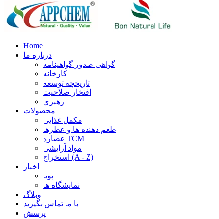
Home
درباره ما
گواهی صدور گواهینامه
کارخانه
تاریخچه توسعه
افتخار صلاحیت
رهبری
محصولات
مکمل غذایی
طعم دهنده ها و عطرها
عصاره TCM
مواد آرایشی
استخراج (A - Z)
اخبار
پویا
نمایشگاه ها
وبلاگ
با ما تماس بگیرید
پرسش