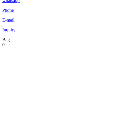
whatsapp
Phone
E-mail
Inquiry
Bag
0