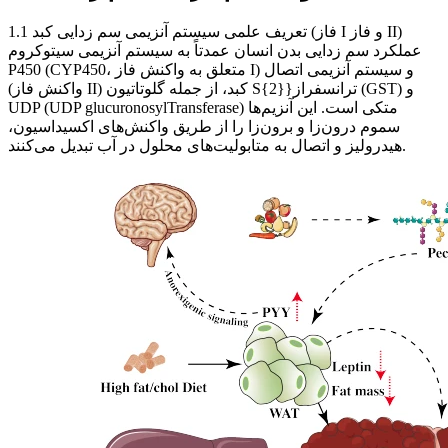
1.1 تعریف علمی سیستم آنزیمی سم زدایی کبد (فاز I و فاز II)
عملکرد سم زدایی بدن انسان عمدتاً به سیستم آنزیمی سیتوکروم
P450 (CYP450، متعلق به واکنش فاز I) و سیستم آنزیمی اتصال
(واکنش فاز II) کبد، از جمله گلوتاتیون S{2}}ترانسفراز (GST) و
UDP (UDP glucuronosylTransferase) متکی است. این آنزیم‌ها
سموم درون‌زا و برون‌زا را از طریق واکنش‌های اکسیداسیون،
هیدرولیز و اتصال به متابولیت‌های محلول در آب تبدیل می‌کنند.