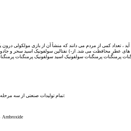
د ، تعداد کمی از مردم می دانند که منشأ آن از بازی مولکولی درون 
ل های عطر محافظت می شد. از-} نفتالین سولفونیک اسید سحر و جادو 
ت پرمنگنات پرمنگنات سولفونیک اسید سولفونیک پرمنگنات پرمنگنات" ، این تکنولوژی مولکولی که نیم
تمام تولیدات صنعتی از سه مرحله - مرحله "اکسیداسیون → کاهش → دوچرخه سواری" پیروی می کند:
مرحله چرخه سازی: کم آبی و دوچرخه سو