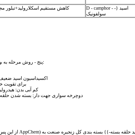
D - camphor - -} اسید
کاهش مستقیم اسکلارولید+تبلور مج
سولفونیک
"kmno₄ - our amphorsulfonic acid" پنج - روش مرحله به بهره وری اوج جهانی دست می یابد:
اکسیداسیون اسید ضعیف:
SO₂ (دی اکسید گوگرد) کاهش: ضبط توسط - محصول no₂
کم آبی بدن: هیدرول
دوچرخه سواری جهت دار: بسته شدن حلقه ا