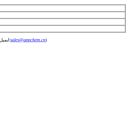
)
sales@appchem.cn
AppChem یک زنجیره تأمین پایدار و قابل اعتماد را برای مشتریان جهانی فراهم می کند. اگر نیازهای مرتبط دارید ، لطفاً با ما تماس بگیرید. (ایمیل: