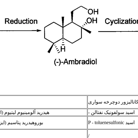
اتالیزور دوچرخه سواری
ر
- اسید سولفونیک نفتالن
Lialh₄ - هیدرید آلومینیوم لیتیوم (ا
P - toluenesulfonic اسید
بوروهیدرید پتاسیم (ایز
/