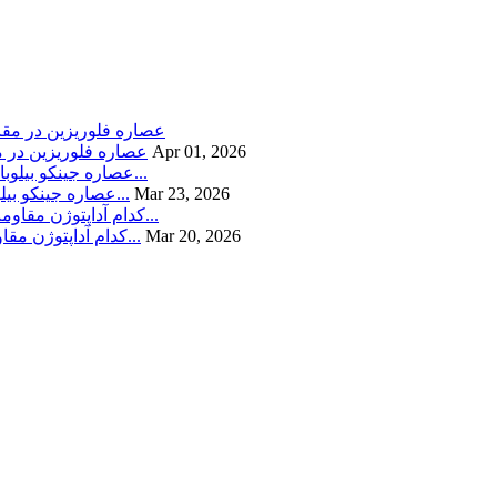
Apr 01, 2026
عصاره فلوریزین در م
Mar 23, 2026
عصاره جینکو بیلوبا در مقابل فسفاتیدیل سرین: کدام یک بهتر از عملکرد شناختی و س...
Mar 20, 2026
عصاره جینسینگ در مقابل عصاره Eleuthero: کدام آداپتوژن مقاومت در برابر استرس ر...