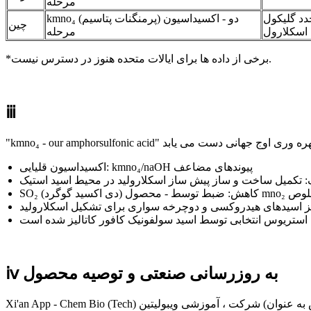
مرحله
دد گلیکول
kmno₄ (پرمنگنات پتاسیم) دو - اکسیداسیون
چین
اسکلارول
مرحله
*برخی از داده ها برای ایالات متحده هنوز در دسترس نیست.
ⅲ
اکسیداسیون قلیایی: kmno₄/naOH پیوندهای مضاعف
 تکمیل ساخت و ساز پیش ساز اسکلارولید در محیط اسید استیک
m برای تقویت خلوص
یز اسیدهای هیدروکسی و دوچرخه سواری برای تشکیل اسکلارولید
ستریوس انتخابی توسط اسید سولفونیک کافور کاتالیز شده است
ⅳ به روزرسانی صنعتی و توصیه محصول