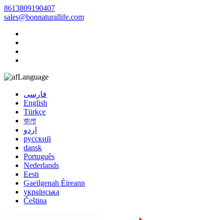
8613809190407
sales@bonnaturallife.com
Language
فارسی
English
Türkçe
বাংলা
اردو
русский
dansk
Português
Nederlands
Eesti
Gaeilgenah Éireann
українська
Čeština