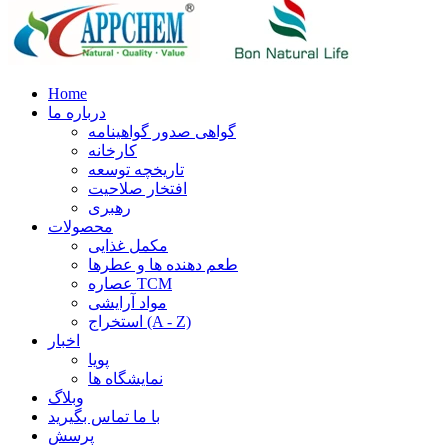
Home
درباره ما
گواهی صدور گواهینامه
کارخانه
تاریخچه توسعه
افتخار صلاحیت
رهبری
محصولات
مکمل غذایی
طعم دهنده ها و عطرها
عصاره TCM
مواد آرایشی
استخراج (A - Z)
اخبار
پویا
نمایشگاه ها
وبلاگ
با ما تماس بگیرید
پرسش