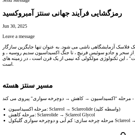
Send Message
رمزگشایی فرآیند جهانی سنتز آمبروکسید
Jun 30, 2025
Leave a message
یک فلاسک آزمایشگاهی ناشی می شود. به عنوان تنها جایگزین سازگار
از سحر و جادو سوئیس فرنیچ ، تا جنگ اکسیداسیون سدیم روسیه ، و
ی از یک قرن است ، در زمینه های Clary Planary مجدداً مجدداً مجدداً در زمینه Clary Planary
است.
مسیر سنتز هسته
مرحله اکسیداسیون: Sclareol → Sclareolide (واسطه کلید)
مرحله کاهش: Sclareolide → Sclareol Glycol
اری گلیکول Sclareol → Ambroxide