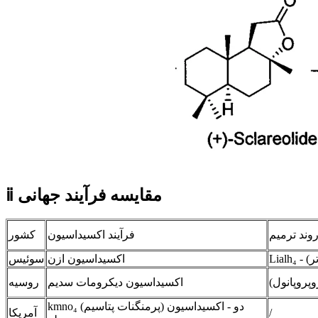
ⅱ مقایسه فرآیند جهانی
وند ترمیم
فرآیند اکسیداسیون
کشور
تر)
اکسیداسیون ازن
سوئیس
وپروپانول)
اکسیداسیون دیکرومات سدیم
روسیه
kmno₄ (پرمنگنات پتاسیم) دو - اکسیداسیون
/
آمریکا