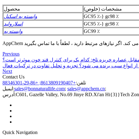
مشخصات (خلوص)
محصول
GC95 ٪-} gc98 ٪
وابسته به اسکنل
GC95 ٪-} gc98 ٪
اسلارولید
GC99 ٪
وابسته به
Previous
قابل عصاره خربزه تلخ: کدام یک برای کنترل قند خون موثرتر است؟
از انواع سیب برنده می شود؟ تجزیه و تحلیل تفاوت در ترکیبات فعال
Next
Contact Us
تلفن:
+8613809190407; +86-29-88346301
;
sales@appchem.cn
;
sales@bonnaturallife.com
ایمیل:
C601, Gazelle Valley, No.69 Jinye RD.Xi'an Hi{3}}Tech Zon
آدرس:
Quick Navigation