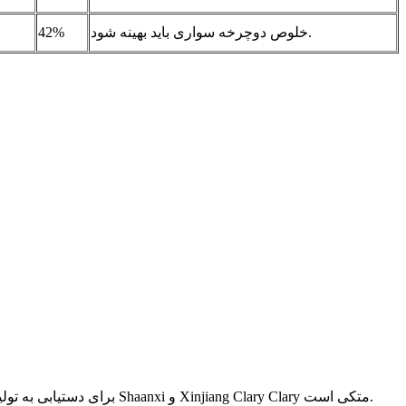
خلوص دوچرخه سواری باید بهینه شود.
42%
Xi'an App - Chem Bio (Tech) شرکت ، آموزشی ویبولیتین (از این پس به عنوان AppChem) برای دستیابی به تولید حلقه بسته-}} بسته بندی کل زنجیره صنعت به Shaanxi و Xinjiang Clary Clary متکی است.