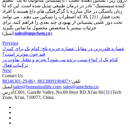
درون ریز ، تسکین دهنده عصب ، تا پشتیبانی متابولیک به یک "تنظیم
کننده سیستمیک" نادر در درمان طبیعی تبدیل شده است. این که آیا
زنان یائسگی در حال مبارزه با گرگرفتگی های داغ هستند یا افراد
تحت فشار {{2} بالا که اضطراب را تسکین می دهند ، می توانند
تحت دوز علمی پشتیبانی از بهبودی چند بعدی را فراهم کنند. برای
جزئیات بیشتر با متخصص محصول ما تماس بگیرید
).
sales@appchem.cn
(ایمیل:
Previous
عصاره فلوریزین در مقابل عصاره خربزه تلخ: کدام یک برای کنترل
قند خون موثرتر است؟
کدام یک از انواع سیب برنده می شود؟ تجزیه و تحلیل تفاوت در
ترکیبات فعال
Next
Contact Us
تلفن:
+8613809190407; +86-29-88346301
;
sales@appchem.cn
;
sales@bonnaturallife.com
ایمیل:
C601, Gazelle Valley, No.69 Jinye RD.Xi'an Hi{3}}Tech
آدرس:
Zone, Xi'an, 710077, China