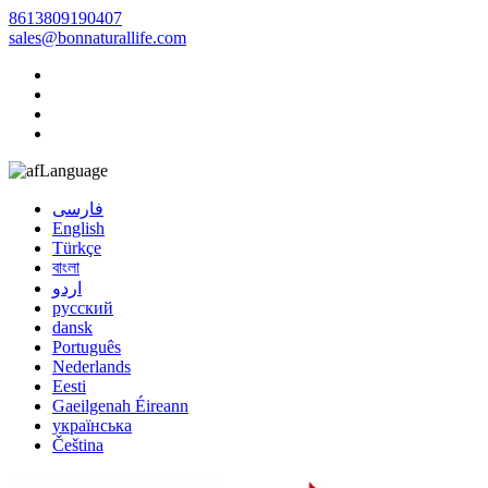
8613809190407
sales@bonnaturallife.com
Language
فارسی
English
Türkçe
বাংলা
اردو
русский
dansk
Português
Nederlands
Eesti
Gaeilgenah Éireann
українська
Čeština