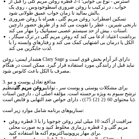
استرس - نوع بی خوابی: 1-2 قطره روغن مریم گلی را قبل از
خواب ، در ترکیب با روغن ضروری اسطوخودوس ، روی یک
بالش بمالید تا زمان خواب عمیق طولانی شود.
تسکین اضطراب: روغن مریم گلی ، همراه با روغن ضروری
نارنجی شیرین ، عطر را تقویت می کند و از طریق حضور دارچین
استات ، بیش از حد سیستم عصبی سمپاتیک را مهار می کند.
برداشت اعتیاد: ادعا می کند که روغن مریم گلی در ترک سیگار ،
الکل یا درمان بی اشتهایی کمک می کند و رفتارهای وابسته را با
لذت جایگزین می کند.
هشدار ایمنی: روغن Clary Sage دارای اثر آرام بخش قوی است و
نباید قبل از رانندگی مورد استفاده قرار گیرد. ممکن است در هنگام
مصرف با الکل باعث کابوس شود.
3. مدافع تعادل پوست و مو
برای مشکلات پوستی و پوست سر ، توانایی
روغن مریم گلی
تنظیم
ترشح سبوم به ویژه برجسته است. مؤلفه اصلی آن ، دارچین استات
(با محتوای 60 {2 {2} 75}) ، دارای خواص ضد التهابی و قابض است.
سناریوهای برنامه شامل موارد زیر است:
مراقبت از آکنه: 10 میلی لیتر روغن جوجوبا را با 3 قطره روغن
مریم گلی و 2 قطره رزماری مخلوط کنید و به صورت محلی
برای مهار پروپونیباکتریوم آکنه ها استفاده کنید.
سلامت پوست سر: 2- 3 قطره روغن مریم گلی Clary را به