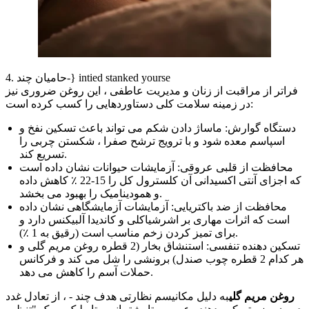
4. حامیان چند-} intied stanked yourse
فراتر از مراقبت از زنان و مدیریت عاطفی ، این روغن ضروری نیز
در زمینه سلامت کلی دستاوردهایی را کسب کرده است:
دستگاه گوارش: ماساژ دادن شکم می تواند باعث تسکین نفخ و
اسپاسم معده شود و با ترویج ترشح صفرا ، شکستن چربی را
تسریع کند.
محافظت از قلبی عروقی: آزمایشات حیوانات نشان داده است
که اجزای آنتی اکسیدانی آن کلسترول کل را 15-22 ٪ کاهش داده
و همودینامیک را بهبود می بخشد.
محافظت از ضد باکتریایی: آزمایشات آزمایشگاهی نشان داده
است که اثرات مهاری بر اشرشیاکلی و کاندیدا آلبیکنس دارد و
برای تمیز کردن زخم مناسب است (رقیق به 1 ٪).
تسکین دهنده تنفسی: استنشاق بخار (2 قطره روغن مریم گلی و
هر کدام 2 قطره چوب صندل) برونشی را شل می کند و فرکانس
حملات آسم را کاهش می دهد.
روغن مریم گلی
به دلیل مکانیسم نظارتی هدف چند - ، از تعادل غدد