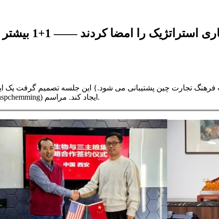
فق نامه همکاری استراتژیک را امضا کردند —— 1+1 بیشتر از یا برابر با 2
 فرهنگ تجارت چین پشتیبانی می شود.} این جلسه تصمیم گرفت یک ا
تجارت چین در Xi'an App-Chem Bio (Tech) شرکت . ، LTD.}}}} as aspchemming) ایجاد کند. مراسم.