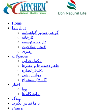
Home
درباره ما
گواهی صدور گواهینامه
کارخانه
تاریخچه توسعه
افتخار صلاحیت
رهبری
محصولات
مکمل غذایی
طعم دهنده ها و عطرها
عصاره TCM
مواد آرایشی
استخراج (A - Z)
اخبار
پویا
نمایشگاه ها
وبلاگ
با ما تماس بگیرید
پرسش