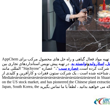
AppChem یک شرکت بیوتکنولوژی مدرن است که مشغول تحقیق و توسعه ، تولید و فروش مواد اولیه فعال سلامت طبیعی است . این متعهد به تهیه مواد فعال گیاهی و راه حل های محصول مرکب برای
نل
,
اسلارولید
وت
وابسته به
. در تهیه پیش نویس استانداردهای تجاری بین
المللی مانند "Stachyose" شرکت کرده است.
عصاره سیب
"،" عصاره Acanthopanax Senticosus "، و" عصاره پوست بید سفید ". این یک مرکز نوآوری و تحقیق و توسعه برای شرکتهای کوچک و متوسط ​​است که
و کارآفرین و کلیدی از Protrrise Small و Medical Provinci Enterprise Medical Provinci Provinci Provinci Smailiesies Smexial و
Medialesiesiesiesiesiesiesiesiesiesiesiesiesiesiesiziesiziesiesed in S
on the US stock market, and has pioneered the Chinese plant extractio