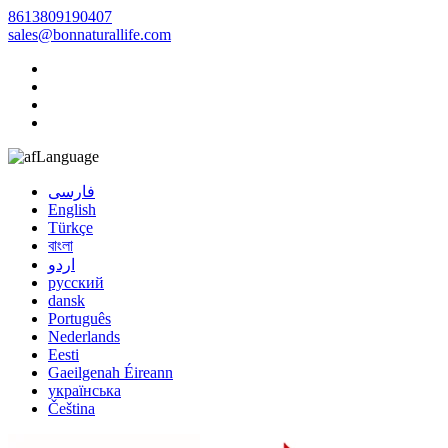
8613809190407
sales@bonnaturallife.com
Language
فارسی
English
Türkçe
বাংলা
اردو
русский
dansk
Português
Nederlands
Eesti
Gaeilgenah Éireann
українська
Čeština