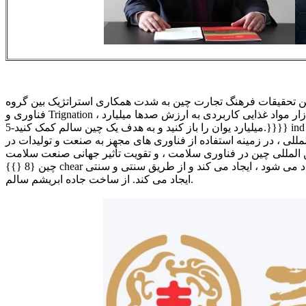
دت همکاری استراتژیک بین گروه Sanzhuliang CO . ، Ltd. و AppChem را که به ادغام سیستماتیک مزایای وقف هر دو طرف ، تقویت علم و
فناوری و Trignation ، تبلیغات سنتی و خدمات سنتی تر از محصولات سنتی و خدمات سنتی تر کمک می کند ، ارائه می دهد. صنایع بهداشتی با ارزش بالا ، یک بازار مواد غذایی کاربردی به ارزش صدها میلیارد
میلیارد یوان را باز کنید و به هدف یک چین سالم کمک کنید-5.}}}} ind ind ind ind in دو طرف باید بازی کامل را به مزایای جغرافیایی "کمربند و جاده" ارائه دهند ، به طور جدی صنعت داخلی را کشف کنید و با
مللی ، در زمینه استفاده از فناوری های مجهز به صنعت و تولیدات در
بین المللی چین در فناوری سلامت ، و تقویت تأثیر جهانی صنعت سلامت
چین {8 {}} chear ایستگاه کاری متخصص از نظر هوش و تأمین اعتبار ، ارتقاء با کیفیت بالا از صنعت بهداشت و درمان بزرگ را که توسط سکوهای سنتی ایجاد می شود ، ایجاد می کند و از طریق سنتی و سنتی
ایجاد می کند. از ساخت جاده ابریشم سالم.