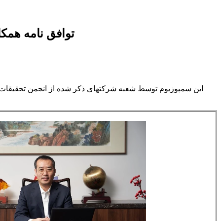
گروه Sanzhuliang و Appchem توا
این سمپوزیوم توسط شعبه شرکتهای ذکر شده از انجمن تحقیقات