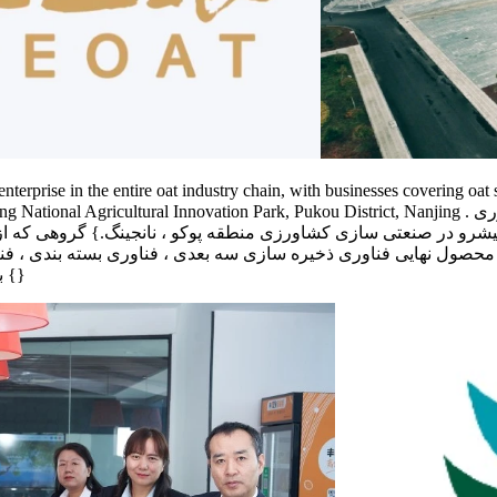
erprise in the entire oat industry chain, with businesses covering oat 
oup is headquartered in Nanjing National Agricultural Innovation Park, Pukou District, Nanjing
شرو در صنعتی سازی کشاورزی منطقه پوکو ، نانجینگ.} گروهی که از
 محصول نهایی فناوری ذخیره سازی سه بعدی ، فناوری بسته بندی ، فن
بیش از 300 علامت تجاری ثبت شده و بیش از 50 مقاله کپی رایت {10 {}