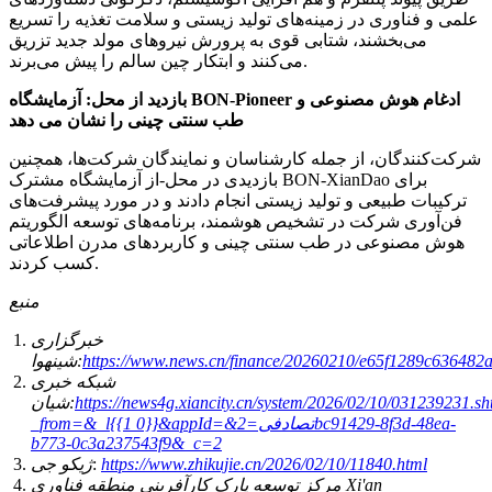
علمی و فناوری در زمینه‌های تولید زیستی و سلامت تغذیه را تسریع
می‌بخشند، شتابی قوی به پرورش نیروهای مولد جدید تزریق
می‌کنند و ابتکار چین سالم را پیش می‌برند.
بازدید از محل: آزمایشگاه BON-Pioneer ادغام هوش مصنوعی و
طب سنتی چینی را نشان می دهد
شرکت‌کنندگان، از جمله کارشناسان و نمایندگان شرکت‌ها، همچنین
بازدیدی در محل-از آزمایشگاه مشترک BON-XianDao برای
ترکیبات طبیعی و تولید زیستی انجام دادند و در مورد پیشرفت‌های
فن‌آوری شرکت در تشخیص هوشمند، برنامه‌های توسعه الگوریتم
هوش مصنوعی در طب سنتی چینی و کاربردهای مدرن اطلاعاتی
کسب کردند.
منبع
خبرگزاری
https://www.news.cn/finance/20260210/e65f1289c636482a
شینهوا:
شبکه خبری
https://news4g.xiancity.cn/system/2026/02/10/031239231.sh
شیان:
_from=&_l{{1 0}}&appId=&تصادفی=2bc91429-8f3d-48ea-
b773-0c3a237543f9&_c=2
https://www.zhikujie.cn/2026/02/10/11840.html
:
ژیکو جی
مرکز توسعه پارک کارآفرینی منطقه فناوری Xi'an