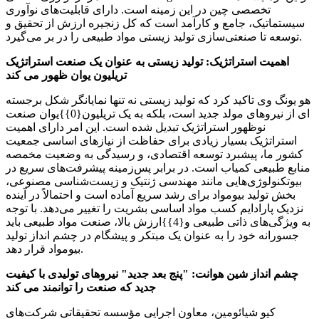
تخصصی چین در این زمینه است. دارای قابلیت‌های نوآوری
سیستماتیک، جامع و کارآمد است که کل زنجیره ارزش از تحقیق و
توسعه تا صنعتی‌سازی تولید زیستی مواد طبیعی را در بر می‌گیرد.
اهمیت استراتژیک: تولید زیستی به عنوان یک صنعت استراتژیک
تریلیون یوان ظهور می کند
هو یونگ وی تاکید کرد که تولید زیستی نه تنها نمایانگر شکل برجسته
ای از نیروهای مولد جدید است، بلکه به یک تریلیون{0}}یوان صنعت
نوظهور استراتژیک تبدیل شده است. این امر دارای اهمیت
استراتژیک بسیار زیادی برای حفاظت از نیازهای اساسی جمعیت
کشور ما، پیشبرد توسعه اقتصادی، و رسیدگی به وضعیت مخمصه
منابع طبیعی کمیاب است. در برابر پس‌زمینه پیشرفت‌های سریع در
بیوتکنولوژی‌هایی مانند مهندسی ژنتیک و زیست‌شناسی مصنوعی،
بخش تولید بیومواد برای رشد سریع آماده است و احتمالاً در آینده
نزدیک پارادایم کسب مواد اساسی بشریت را تغییر می‌دهد. با توجه
به ویژگی‌های ذاتی طبیعی و{4}}ارزش بالا، صنعت مواد طبیعی باید
جسورانه خود را به عنوان یک مبتکر و پیشگام در چشم انداز تولید
بیومواد قرار دهد.
چشم انداز شین هوانت: "پنج بعد جدید" نیروهای تولیدی با کیفیت
جدید که صنعت را توانمند می کند
کیو شیائومین، معاون اجرایی مؤسسه تحقیقاتی شرکت‌های