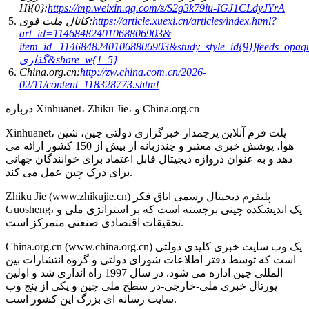
Hi{0}:
https://mp.weixin.qq.com/s/S2g3k79iu-IGJ1CLdyJYrA
https://article.xuexi.cn/articles/index.html?
کانال ملت قوی:
art_id=11468482401068806903&
item_id=11468482401068806903&study_style_id{9}}feeds_=اشتراک
گذاری&share_w{1_5}
China.org.cn:
http://zw.china.com.cn/2026-
02/11/content_118328773.shtml
درباره Xinhuanet، Zhiku Jie، و China.org.cn
Xinhuanet، پلت فرم آنلاین پرچمدار خبرگزاری دولتی چین، شین
هوا، پوشش خبری معتبر و چندزبانه از بیش از 150 کشور ارائه می
دهد و به عنوان دروازه دیجیتال قابل اعتماد برای خوانندگان جهانی
برای درک چین عمل می کند.
Zhiku Jie (www.zhikujie.cn) پلتفرم دیجیتال رسمی اتاق فکر
Guosheng، یک اندیشکده چینی برجسته است که بر استراتژی ملی و
تحقیقات اقتصادی صنعتی متمرکز است.
China.org.cn (www.china.org.cn) یک وب سایت خبری کلیدی دولتی
است که توسط دفتر اطلاعات شورای دولتی و گروه انتشارات بین
المللی چین اداره می شود. در سال 1997 راه اندازی شد و اولین
پورتال خبری ملی-خارجی-در سطح ملی چین و یکی از پنج وب
سایت رسانه ای بزرگ این کشور است.