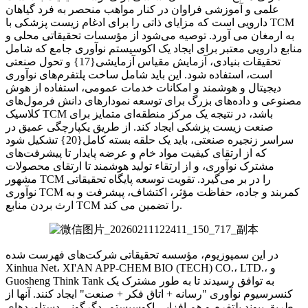
علمی و آموزشی فراوان در کنار مواهب منحصر به فرد گیاهان
دارویی است که مزایای ذاتی را برای ادغام زیست پزشکی با TCM
به ارمغان می آورد. توصیه می‌شود از مؤسسات تحقیقاتی محلی و
منابع دارویی معتبر برای ایجاد یک اکوسیستم نوآوری جامع که شامل
تحقیقات بنیادی، آزمایش مقیاس آزمایشی{17} و تحول صنعتی
است، استفاده شود. این باید شامل ساخت پلتفرم‌های نوآوری
دیجیتال و هوشمند و امکانات خدمات عمومی، استفاده از هوش
مصنوعی و داده‌های بزرگ برای توسعه نمودارهای دانش فرمول‌های
کلاسیک TCM باشد، در نتیجه یک مرکز منطقه‌ای متمایز برای
صنعت زیست پزشکی ایجاد کند. از طریق یکپارچگی عمیق در
سراسر زنجیره صنعتی، باید یک حلقه بسته کامل{20} تشکیل شود
که از ارتقای کیفیت مواد خام و عرضه پایدار تا پیشرفت‌های
مشترک نوآوری، و از ارتقاء تولید هوشمند تا ارتقای محصولات
مشهور TCM را در بر می‌گیرد. تقویت توسعه پایگاه تحقیقاتی
نوآوری TCM کمربند و جاده، حفاظت مؤثر، اکتشاف، پیشرفت و به
ارث بردن منابع TCM را تضمین می کند.
در این سمپوزیوم، مؤسسه تحقیقاتی شرکت‌های فهرست شده
Xinhua Net، XI'AN APP-CHEM BIO (TECH) CO.، LTD.، و
Guosheng Think Tank به توافق رسیدند تا به طور مشترک یک
کنسرسیوم نوآوری "رسانه + اتاق فکر + صنعت" ایجاد کنند. آنها از
طریق پیوند پلتفرم و هم افزایی اکوسیستم، دگرگونی دستاوردهای