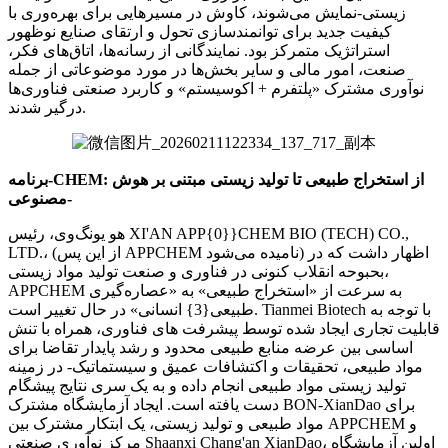
زیستی-نمایش می‌شوند، کاوش در مسیرهایی برای بهره‌وری با
کیفیت جدید برای توانمندسازی تحول و ارتقای صنایع نوظهور
استراتژیک متمرکز بود. نمایندگانی از رسانه‌ها، اتاق‌های فکر،
صنعت، امور مالی و سایر بخش‌ها در مورد موضوعاتی از جمله
نوآوری مشترک «پلتفرم + اکوسیستم» و کاربرد صنعتی فناوری‌ها
درگیر شدند.
برنامه-CHEM​​​​​​: از استخراج طبیعی تا تولید زیستی مبتنی بر هوش
مصنوعی-
هو یونگ‌وی، رئیس XI'AN APP{0}}CHEM BIO (TECH) CO.,
LTD.، (از این پس APPCHEM نامیده می‌شود) اظهار داشت که در
بحبوحه انقلاب کنونی در فناوری و صنعت تولید مواد زیستی،
APPCHEM به سرعت از «استخراج طبیعی» به «عصاره‌گیری
طبیعی{3} انسانی» در حال تغییر است. Tianmei Biotech با توجه به
قابلیت تجاری ایجاد شده توسط پیشرفت های فناوری، همراه با تنش
اساسی بین عرضه منابع طبیعی محدود و رشد پایدار تقاضا برای
مواد طبیعی، تحقیقات و اکتشافات عمیق و سیستماتیک- در زمینه
تولید زیستی مواد طبیعی انجام داده و به یک سری نتایج پیشگام
دست یافته است. ایجاد آزمایشگاه مشترک BON-XianDao برای
مواد طبیعی و تولید زیستی، یک ابتکار مشترک بین APPCHEM و
مرکز نوآوری صنعتی Shaanxi Chang'an XianDao، اولین آزمایشگاه