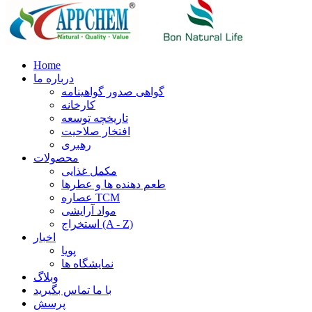
Home
درباره ما
گواهی صدور گواهینامه
کارخانه
تاریخچه توسعه
افتخار صلاحیت
رهبری
محصولات
مکمل غذایی
طعم دهنده ها و عطرها
عصاره TCM
مواد آرایشی
استخراج (A - Z)
اخبار
پویا
نمایشگاه ها
وبلاگ
با ما تماس بگیرید
پرسش