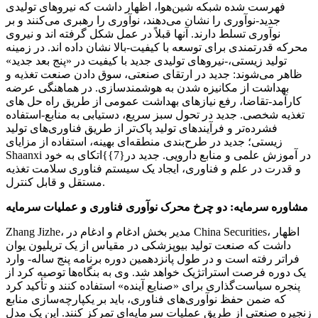
فهرست شده شبکه شین‌هوا، اظهار داشت که نیروهای تولیدی
جدید-نوآوری را نشان می‌دهند، نوآوری را رهبری می‌کنند و بر
نوآوری تسلط دارند. آنها قبلاً در عمل شکل گرفته اند و نیروی
محرکه قدرتمندی برای توسعه با کیفیت-بالا نشان داده اند. در زمینه
تولید زیستی،-نیروهای تولیدی جدید با کیفیت در «پنج بعد جدید»
ظاهر می‌شوند: جدید در ارتقای صنعتی، سوق دادن صنعت تغذیه و
بهداشت از مکانیزه شدن به هوشمندسازی. در هماهنگی عرضه
کارآمد-تقاضا، رفع نیازهای بهداشت عمومی از طریق راه حل های
تغذیه شخصی. جدید در تحول سبز سریع، دستیابی به منابع-استفاده
فشرده‌تر و فرآیندهای تولید پاک‌تر از طریق فناوری‌های تولید
زیستی؛ جدید در طرح‌بندی منطقه‌ای بهینه، استفاده از مزایای
Shaanxi در آموزش علمی و منابع دارویی. جدید در{7}}اتکای به خود
و قدرت در علم و فناوری، ایجاد یک سیستم فناوری سلامت تغذیه
مستقل و قابل کنترل.
مشاوره سرمایه: دو چرخ محرک نوآوری فناوری و عملیات سرمایه
Zhang Jizhe، مدیر بخش ادغام و ادغام در China Securities، اظهار
داشت که صنعت تولید بیوپزشکی در مقیاس از یک تریلیون یوان
فراتر رفته است و در طول پانزدهمین دوره برنامه پنج ساله- وارد
یک دوره فرصت استراتژیک خواهد شد. وی به بنگاه‌ها توصیه کرد از
پنجره سیاست‌گذاری برای «صنایع آینده» استفاده کنند و تأکید کرد
که ضمن حفظ نوآوری‌های فناوری، باید بر یکپارچه‌سازی منابع
زنجیره صنعتی از طریق عملیات سرمایه‌ای تمرکز کنند. این یک مدل