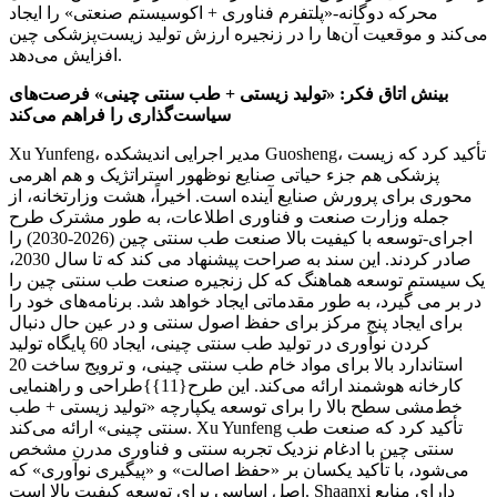
محرکه دوگانه-«پلتفرم فناوری + اکوسیستم صنعتی» را ایجاد
می‌کند و موقعیت آن‌ها را در زنجیره ارزش تولید زیست‌پزشکی چین
افزایش می‌دهد.
بینش اتاق فکر: «تولید زیستی + طب سنتی چینی» فرصت‌های
سیاست‌گذاری را فراهم می‌کند
Xu Yunfeng، مدیر اجرایی اندیشکده Guosheng، تأکید کرد که زیست
پزشکی هم جزء حیاتی صنایع نوظهور استراتژیک و هم اهرمی
محوری برای پرورش صنایع آینده است. اخیراً، هشت وزارتخانه، از
جمله وزارت صنعت و فناوری اطلاعات، به طور مشترک طرح
اجرای-توسعه با کیفیت بالا صنعت طب سنتی چین (2026-2030) را
صادر کردند. این سند به صراحت پیشنهاد می کند که تا سال 2030،
یک سیستم توسعه هماهنگ که کل زنجیره صنعت طب سنتی چین را
در بر می گیرد، به طور مقدماتی ایجاد خواهد شد. برنامه‌های خود را
برای ایجاد پنج مرکز برای حفظ اصول سنتی و در عین حال دنبال
کردن نوآوری در تولید طب سنتی چینی، ایجاد 60 پایگاه تولید
استاندارد بالا برای مواد خام طب سنتی چینی، و ترویج ساخت 20
کارخانه هوشمند ارائه می‌کند. این طرح{11}}طراحی و راهنمایی
خط‌مشی سطح بالا را برای توسعه یکپارچه «تولید زیستی + طب
سنتی چینی» ارائه می‌کند. Xu Yunfeng تأکید کرد که صنعت طب
سنتی چین با ادغام نزدیک تجربه سنتی و فناوری مدرن مشخص
می‌شود، با تأکید یکسان بر «حفظ اصالت» و «پیگیری نوآوری» که
اصل اساسی برای توسعه کیفیت بالا است. Shaanxi دارای منابع