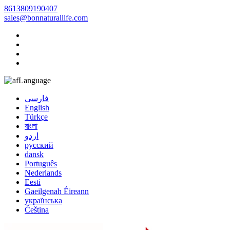
8613809190407
sales@bonnaturallife.com
Language
فارسی
English
Türkçe
বাংলা
اردو
русский
dansk
Português
Nederlands
Eesti
Gaeilgenah Éireann
українська
Čeština