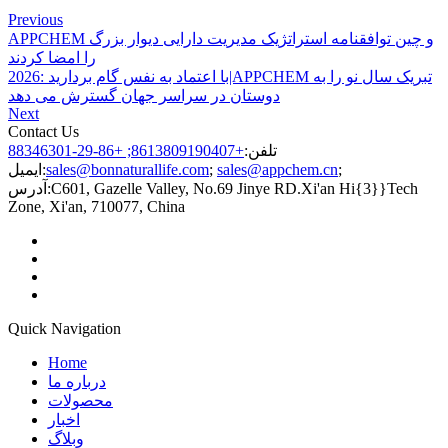
Previous
APPCHEM و چین توافقنامه استراتژیک مدیریت دارایی دیوار بزرگ
را امضا کردند
2026: با اعتماد به نفس گام بردارید|APPCHEM تبریک سال نو را به
دوستان در سراسر جهان گسترش می دهد
Next
Contact Us
تلفن:
+8613809190407; +86-29-88346301
;
sales@appchem.cn
;
sales@bonnaturallife.com
ایمیل:
C601, Gazelle Valley, No.69 Jinye RD.Xi'an Hi{3}}Tech
آدرس:
Zone, Xi'an, 710077, China
Quick Navigation
Home
درباره ما
محصولات
اخبار
وبلاگ