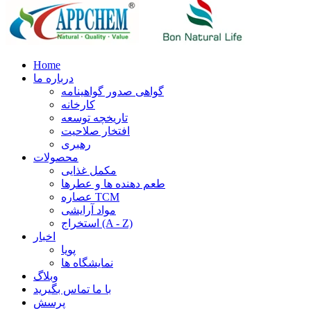
Home
درباره ما
گواهی صدور گواهینامه
کارخانه
تاریخچه توسعه
افتخار صلاحیت
رهبری
محصولات
مکمل غذایی
طعم دهنده ها و عطرها
عصاره TCM
مواد آرایشی
استخراج (A - Z)
اخبار
پویا
نمایشگاه ها
وبلاگ
با ما تماس بگیرید
پرسش