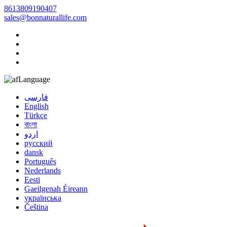
8613809190407
sales@bonnaturallife.com
Language
فارسی
English
Türkçe
বাংলা
اردو
русский
dansk
Português
Nederlands
Eesti
Gaeilgenah Éireann
українська
Čeština