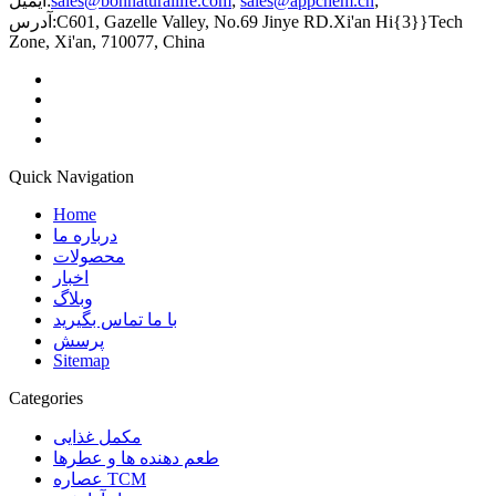
;
sales@appchem.cn
;
sales@bonnaturallife.com
ایمیل:
C601, Gazelle Valley, No.69 Jinye RD.Xi'an Hi{3}}Tech
آدرس:
Zone, Xi'an, 710077, China
Quick Navigation
Home
درباره ما
محصولات
اخبار
وبلاگ
با ما تماس بگیرید
پرسش
Sitemap
Categories
مکمل غذایی
طعم دهنده ها و عطرها
عصاره TCM