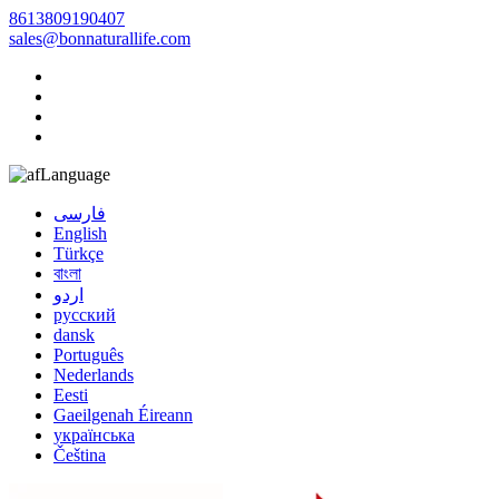
8613809190407
sales@bonnaturallife.com
Language
فارسی
English
Türkçe
বাংলা
اردو
русский
dansk
Português
Nederlands
Eesti
Gaeilgenah Éireann
українська
Čeština