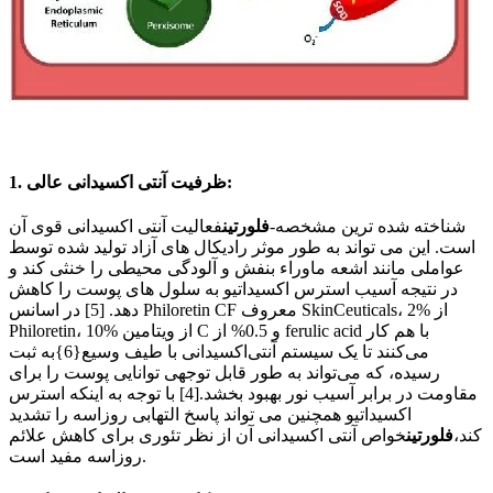
1. ظرفیت آنتی اکسیدانی عالی:
شناخته شده ترین مشخصه-
فلورتین
فعالیت آنتی اکسیدانی قوی آن
است. این می تواند به طور موثر رادیکال های آزاد تولید شده توسط
عواملی مانند اشعه ماوراء بنفش و آلودگی محیطی را خنثی کند و
در نتیجه آسیب استرس اکسیداتیو به سلول های پوست را کاهش
دهد. [5] در اسانس Philoretin CF معروف SkinCeuticals، 2% از
Philoretin، 10% از ویتامین C و 0.5% از ferulic acid با هم کار
می‌کنند تا یک سیستم آنتی‌اکسیدانی با طیف وسیع{6}به ثبت
رسیده، که می‌تواند به طور قابل توجهی توانایی پوست را برای
مقاومت در برابر آسیب نور بهبود بخشد.[4] با توجه به اینکه استرس
اکسیداتیو همچنین می تواند پاسخ التهابی روزاسه را تشدید
کند،
فلورتین
خواص آنتی اکسیدانی آن از نظر تئوری برای کاهش علائم
روزاسه مفید است.