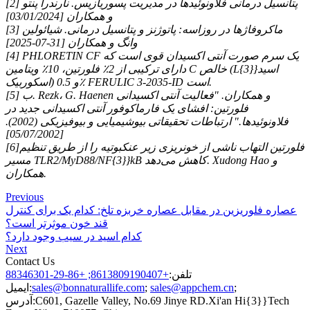
[2] پتانسیل درمانی فلاونوئیدها در مدیریت پسوریازیس. نارندرا پنتو
و همکاران [03/01/2024]
[3] ماکروفاژها در روزاسه: پاتوژنز و پتانسیل درمانی. شیائولین
وانگ و همکاران [31-07-2025]
[4] PHLORETIN CF یک سرم صورت آنتی اکسیدان قوی است که
دارای ترکیبی از 2٪ فلورتین، 10٪ ویتامین C خالص (L{3}}اسید
اسکوربیک) و 0.5٪ FERULIC 3-2035-ID است.
[5] ب. Rezk، G. Haenen و همکاران. "فعالیت آنتی اکسیدانی
فلورتین: افشای یک فارماکوفور آنتی اکسیدانی جدید در
فلاونوئیدها." ارتباطات تحقیقاتی بیوشیمیایی و بیوفیزیکی (2002).
[05/07/2002]
[6]فلورتین التهاب ناشی از خونریزی زیر عنکبوتیه را از طریق تنظیم
مسیر TLR2/MyD88/NF{3}}kB کاهش می‌دهد. Xudong Hao و
همکاران.
Previous
عصاره فلوریزین در مقابل عصاره خربزه تلخ: کدام یک برای کنترل
قند خون موثرتر است؟
کدام اسید در سیب وجود دارد؟
Next
Contact Us
تلفن:
+8613809190407; +86-29-88346301
;
sales@appchem.cn
;
sales@bonnaturallife.com
ایمیل:
C601, Gazelle Valley, No.69 Jinye RD.Xi'an Hi{3}}Tech
آدرس: