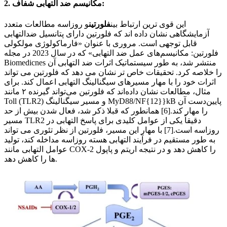
2. مکانیسم ضد التهابی شفاف:
این قوی ترین ارتباط بین
فلورتین
و روزاسه مطالعات متعدد
آزمایشگاهی نشان داده اند که فلورتین دارای پتانسیل ضدالتهابی
قابل توجهی است. مروری با عنوان «فارماکولوژی مولکولی
فلورتین: مکانیسم‌های عمل ضد التهابی» که در سال 2023 در مجله
Biomedicnes منتشر شد، به طور سیستماتیک اثرات ضد التهابی آن
را خلاصه کرد. تحقیقات خاص تر نشان می دهد که فلورتین می تواند
اثرات خود را با مهار مسیرهای سیگنالینگ التهابی اعمال کند. برای
مثال، مطالعات نشان داده‌اند که فلورتین می‌تواند گیرنده ۲ مانند
Toll (TLR2) و مسیر سیگنالینگ MyD88/NF{12}}kB پایین‌دست آن
را مهار کند.[6] همانطور که قبلا ذکر شد، فعال شدن بیش از حد
مسیر TLR2 دقیقاً یکی از عوامل کلیدی برای پاسخ التهابی در
روزاسه است.[7] با مهار این مسیر، فلورتین از نظر تئوری می تواند
به طور مستقیم در فرآیند التهابی هسته روزاسه مداخله کند، تولید
عوامل التهابی مانند COX-2 را کاهش دهد و در نتیجه اریتم و پاپول
ها را کاهش دهد.