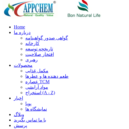
Home
درباره ما
گواهی صدور گواهینامه
کارخانه
تاریخچه توسعه
افتخار صلاحیت
رهبری
محصولات
مکمل غذایی
طعم دهنده ها و عطرها
عصاره TCM
مواد آرایشی
استخراج (A - Z)
اخبار
پویا
نمایشگاه ها
وبلاگ
با ما تماس بگیرید
پرسش