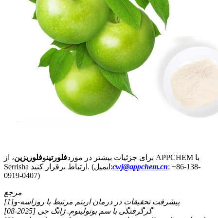
برای جزئیات بیشتر در مورد
فلورتین
و
فلوریزین
، از APPCHEM با
; +86-138-
cwj@appchem.cn
Serrisha ارتباط برقرار کنید. (ایمیل:
0919-0407)
مرجع
[1]پیشرفت تحقیقات در درمان اریتم مرتبط با روزاسه-و
گرگرفتگی با سم بوتولینوم. ژانگ جی [2025-08]