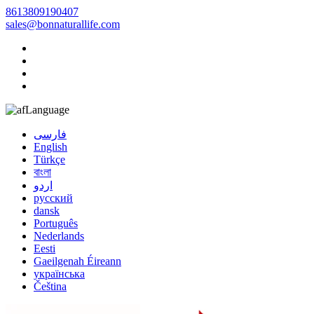
8613809190407
sales@bonnaturallife.com
Language
فارسی
English
Türkçe
বাংলা
اردو
русский
dansk
Português
Nederlands
Eesti
Gaeilgenah Éireann
українська
Čeština