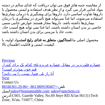
از مقایسه جنبه های فوق می توان دریافت که غذای سالم در دسته
مواد غذایی قرار می گیرد و از نظر هدف استفاده و ایمنی محصول با
داروها تفاوت اساسی دارد. داروها برای پیشگیری یا درمان بیماری‌ها
استفاده می‌شوند، اما غذا نمی‌تواند هیچ تأثیری در پیشگیری یا درمان
بیماری‌ها داشته باشد. داروها مجاز هستند عوارض جانبی سمی
خاصی بر بدن انسان داشته باشند، اما غذا نمی تواند هیچ آسیب حاد،
تحت حاد یا مزمنی برای بدن انسان داشته باشد.
محصول اصلی ما،
استاکیوز، متعلق به غذای رایج است
مواد اولیه، با
کیفیت، ایمنی و قابلیت اطمینان بالا.
Previous
عصاره فلوریزین در مقابل عصاره خربزه تلخ: کدام یک برای کنترل
قند خون موثرتر است؟
آیا راز پلی فنول سیب را می دانید؟
Next
Contact Us
تلفن:
+8613809190407; +86-29-88346301
;
sales@appchem.cn
;
sales@bonnaturallife.com
ایمیل:
C601, Gazelle Valley, No.69 Jinye RD.Xi'an Hi{3}}Tech
آدرس:
Zone, Xi'an, 710077, China