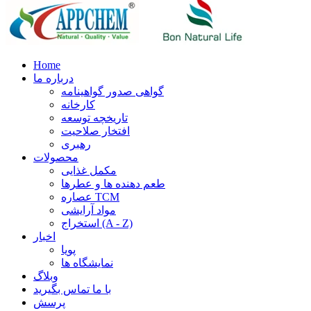
Home
درباره ما
گواهی صدور گواهینامه
کارخانه
تاریخچه توسعه
افتخار صلاحیت
رهبری
محصولات
مکمل غذایی
طعم دهنده ها و عطرها
عصاره TCM
مواد آرایشی
استخراج (A - Z)
اخبار
پویا
نمایشگاه ها
وبلاگ
با ما تماس بگیرید
پرسش