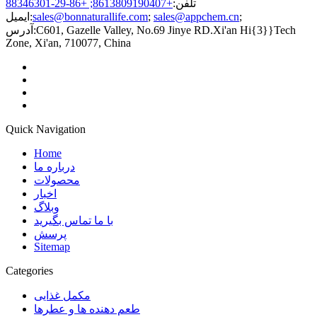
تلفن:
+8613809190407; +86-29-88346301
;
sales@appchem.cn
;
sales@bonnaturallife.com
ایمیل:
C601, Gazelle Valley, No.69 Jinye RD.Xi'an Hi{3}}Tech
آدرس:
Zone, Xi'an, 710077, China
Quick Navigation
Home
درباره ما
محصولات
اخبار
وبلاگ
با ما تماس بگیرید
پرسش
Sitemap
Categories
مکمل غذایی
طعم دهنده ها و عطرها