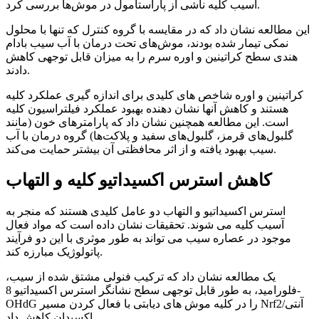
آسیب کلیه ناشی از پاراستامول در موش‌ها بررسی کرد.
این مطالعه نشان داد که در مقایسه با گروه کنترل که تنها با محلول
نمکی تیمار شده بودند، موش‌های تحت درمان با آب سیب بادام
هندی سطح کراتینین و اوره سرم را به میزان قابل توجهی کاهش
دادند.
کراتینین و اوره شاخص های کلیدی برای اندازه گیری عملکرد کلیه
هستند و کاهش آنها نشان دهنده بهبود عملکرد فیلتراسیون کلیه
است. این مطالعه همچنین نشان داد که پارامترهای خون (مانند
گلبول‌های قرمز، گلبول‌های سفید و پلاکت‌ها) گروه درمان با آب
سیب بهبود یافته و از اثر محافظتی آن بیشتر حمایت می‌کند.
کاهش استرس اکسیداتیو کلیه و التهاب
استرس اکسیداتیو و التهاب دو عامل کلیدی هستند که منجر به
آسیب کلیه می شوند. تحقیقات نشان داده است که مواد فعال
موجود در عصاره سیب می تواند به طور موثری با این دو فرآیند
پاتولوژیک مبارزه کند.
یک مطالعه نشان داد که ترکیب فنولی مشتق شده از سیب،
فلورامید، به طور قابل توجهی سطح نشانگر استرس اکسیداتیو 8-
OHdG را در کلیه موش های دیابتی با فعال کردن مسیر Nrf2/آنتی
اکسیدان کاهش داد.