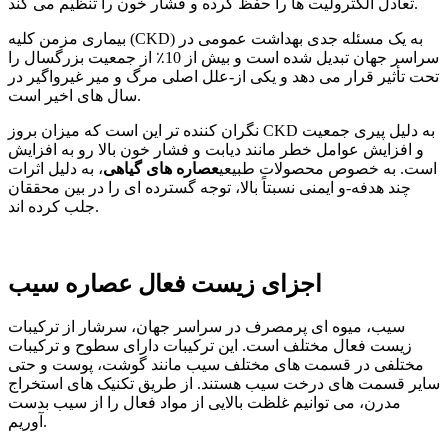
تعادل الکترولیت ها را حفظ کرده و فشار خون را تنظیم می کند.
بیماری مزمن کلیه (CKD) به یک مسئله جدی بهداشت عمومی در
سراسر جهان تبدیل شده است و بیش از 10٪ از جمعیت بزرگسال را
تحت تأثیر قرار می دهد و یکی از-علل اصلی مرگ و میر غیرواگیر در
سال های اخیر است.
نگران کننده تر این است که میزان بروز CKD به دلیل پیری جمعیت
و افزایش عوامل خطر مانند دیابت و فشار خون بالا رو به افزایش
است. به خصوص محصولات طبیعی
عصاره های گیاهی
، به دلیل اثرات
چند هدفه-و ایمنی نسبتاً بالا، توجه گسترده ای را در بین محققان
جلب کرده اند.
اجزای زیست فعال عصاره سیب
سیب، میوه ای پرمصرف در سراسر جهان، سرشار از ترکیبات
زیست فعال مختلف است. این ترکیبات دارای سطوح و ترکیبات
مختلفی در قسمت های مختلف سیب مانند گوشت، پوست و حتی
سایر قسمت های درخت سیب هستند. از طریق تکنیک های استخراج
مدرن، می توانیم غلظت بالایی از مواد فعال را از سیب بدست
آوریم.