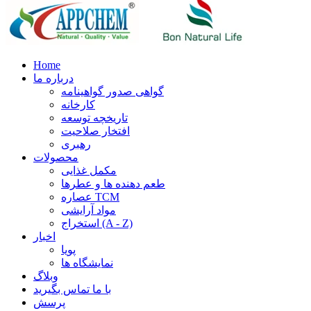
Home
درباره ما
گواهی صدور گواهینامه
کارخانه
تاریخچه توسعه
افتخار صلاحیت
رهبری
محصولات
مکمل غذایی
طعم دهنده ها و عطرها
عصاره TCM
مواد آرایشی
استخراج (A - Z)
اخبار
پویا
نمایشگاه ها
وبلاگ
با ما تماس بگیرید
پرسش