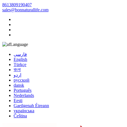
8613809190407
sales@bonnaturallife.com
Language
فارسی
English
Türkçe
বাংলা
اردو
русский
dansk
Português
Nederlands
Eesti
Gaeilgenah Éireann
українська
Čeština