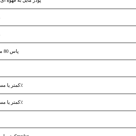
پودر مایل به قهوه ای{0}}زر
م
م
95% پاس 80 مش
کمتر یا مساوی 5.0٪
کمتر یا مساوی 5.0٪