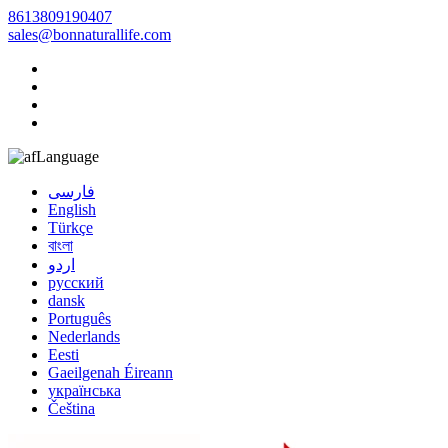
8613809190407
sales@bonnaturallife.com
Language
فارسی
English
Türkçe
বাংলা
اردو
русский
dansk
Português
Nederlands
Eesti
Gaeilgenah Éireann
українська
Čeština