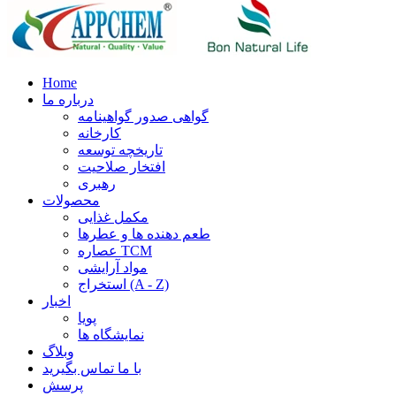
Home
درباره ما
گواهی صدور گواهینامه
کارخانه
تاریخچه توسعه
افتخار صلاحیت
رهبری
محصولات
مکمل غذایی
طعم دهنده ها و عطرها
عصاره TCM
مواد آرایشی
استخراج (A - Z)
اخبار
پویا
نمایشگاه ها
وبلاگ
با ما تماس بگیرید
پرسش