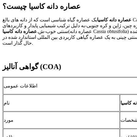
عصاره دانه کاسیا چیست؟
عصاره دانه کاسیا
یک عصاره گیاه شناسی است که از دانه های بالغ Cassia obtusifolia L. یا Cassia tora L. بدست می آید که از طریق فرآیندهایی مانند استخراج آب، استخراج الکل یا استخراج ترکیبی هیدروالکلی
ه چین، ژاپن و کره جنوبی-به دلیل ترکیب شیمیایی پایدار و کاربردهای
(عصاره دانه Cassia obtusifolia) یک عنصر عصاره گیاهی است که پایه های کاربردی سنتی را با ارزش تحقیقات کاربردی مدرن ترکیب می کند. استفاده از تحقیقات انباشته شده
سنتی خوب-ش.
عصاره دانه کاسیا
سنتی چینی به یک عصاره گیاهی کاربردی بین المللی استاندارد شده در
حال گذار است.
گواهی آنالیز (COA)
اطلاعات عمومی
ه کاسیا
نام
خصات
مورد