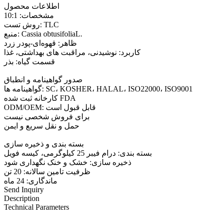
اطلاعات محصول
مشخصات: 10:1
روش تست: TLC
منبع: Cassia obtusifoliaL.
ظاهر: قهوه‌ای-پودر زرد
کاربرد: نوشیدنی، مراقبت های بهداشتی، غذا
قسمت گیاه: بذر
صدور گواهینامه و انطباق
گواهینامه ها: SC، KOSHER، HALAL، ISO22000، ISO9001
کارخانه ثبت شده FDA
ODM/OEM: قابل قبول است
برای فروش شخصی نیست
حمل و نقل سریع و ایمن
بسته بندی و ذخیره سازی
بسته بندی: درام فیبر 25 کیلوگرمی، کیسه فویل
ذخیره سازی: خشک و خنک نگهداری شود
ظرفیت تامین سالانه: 20 تن
ماندگاری: 24 ماه
Send Inquiry
Description
Technical Parameters