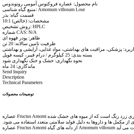
نام محصول: عصاره فروکتوس آمومی روتوندوس
منبع گیاه شناسی: Amomum villosum Lour
قسمت گیاه: بذر
مشخصات: (خالص) 10:1
روش تشخیص: HPLC
شماره CAS: N/A
ظاهر: پودر قهوه ای
ظرفیت تامین سالانه: 20 تن
ربرد: پزشکی، مراقبت های بهداشتی، مواد غذایی، آرایشی و بهداشتی
بسته بندی: 25 کیلوگرم / درام فیبر، کیسه فویل
نحوه نگهداری: خشک و خنک نگهداری شود
ماندگاری: 24 ماه
Send Inquiry
Description
Technical Parameters
توضیحات محصولات
عصاره Fructus Amomi یک محصول پودری زرد رنگ است که از میوه های خشک شده Zingiberaceae amomum villosum lour استخراج می شود. عصاره فروکتوس آمومی یک ماده طبیعی و گیاهی است که به
 مکمل ها و داروها به دلیل فواید سلامتی متعدد استفاده می شود.