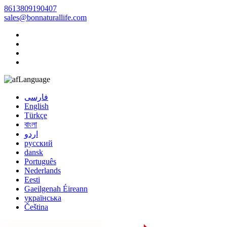
8613809190407
sales@bonnaturallife.com
Language
فارسی
English
Türkçe
বাংলা
اردو
русский
dansk
Português
Nederlands
Eesti
Gaeilgenah Éireann
українська
Čeština