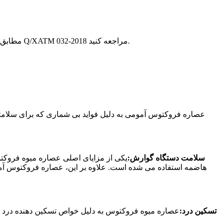
مطابق با روش تعیین شده در "تعیین کل ساپونین در غذای سالم" مشخصات فنی بازرسی و ارزیابی غذای سالم (2003) است. به استاندارد سازمانی Q/XATM 032-2018 مراجعه کنید.
عصاره فروکتوس آمومی به دلیل فواید بی شماری که برای سلامتی
سلامت دستگاه گوارش:
یکی از مزایای اصلی عصاره میوه فروکت
هاضمه استفاده می شده است. علاوه بر این، عصاره فروکتوس آم
تسکین درد:
عصاره میوه فروکتوس به دلیل خواص تسکین دهنده درد 