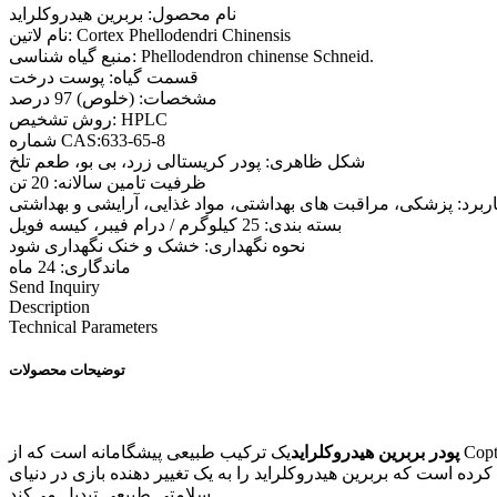
نام محصول: بربرین هیدروکلراید
نام لاتین: Cortex Phellodendri Chinensis
منبع گیاه شناسی: Phellodendron chinense Schneid.
قسمت گیاه: پوست درخت
مشخصات: (خلوص) 97 درصد
روش تشخیص: HPLC
شماره CAS:633-65-8
شکل ظاهری: پودر کریستالی زرد، بی بو، طعم تلخ
ظرفیت تامین سالانه: 20 تن
ربرد: پزشکی، مراقبت های بهداشتی، مواد غذایی، آرایشی و بهداشتی
بسته بندی: 25 کیلوگرم / درام فیبر، کیسه فویل
نحوه نگهداری: خشک و خنک نگهداری شود
ماندگاری: 24 ماه
Send Inquiry
Description
Technical Parameters
توضیحات محصولات
پودر بربرین هیدروکلراید
یک ترکیب طبیعی پیشگامانه است که از Coptis chinensis (نخ طلا) مشتق شده است. برای قرن ها، شیوه های طب سنتی، به ویژه در طب چینی، از خواص دارویی قوی این آلکالوئید
ه است که بربرین هیدروکلراید را به یک تغییر دهنده بازی در دنیای
سلامتی طبیعی تبدیل می‌کند.