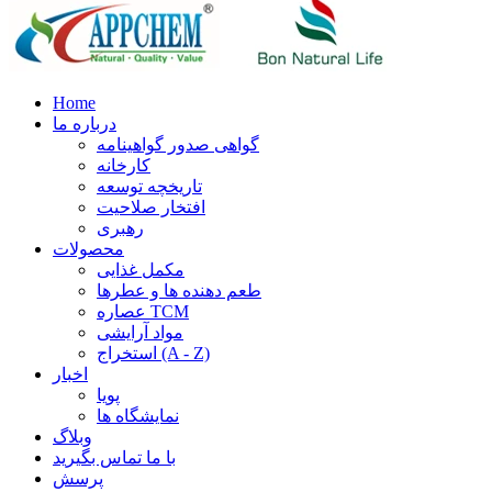
Home
درباره ما
گواهی صدور گواهینامه
کارخانه
تاریخچه توسعه
افتخار صلاحیت
رهبری
محصولات
مکمل غذایی
طعم دهنده ها و عطرها
عصاره TCM
مواد آرایشی
استخراج (A - Z)
اخبار
پویا
نمایشگاه ها
وبلاگ
با ما تماس بگیرید
پرسش