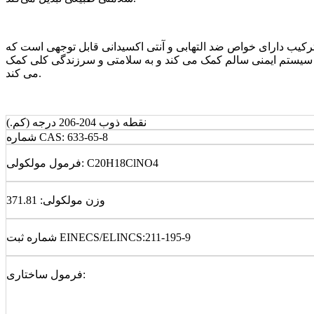
 ترکیب دارای خواص ضد التهابی و آنتی اکسیدانی قابل توجهی است که
یت از سیستم ایمنی سالم کمک می کند و به سلامتی و سرزندگی کلی کمک
می کند.
نقطه ذوب 204-206 درجه (کم.)
شماره CAS: 633-65-8
فرمول مولکولی: C20H18ClNO4
وزن مولکولی: 371.81
شماره ثبت EINECS/ELINCS:211-195-9
فرمول ساختاری: