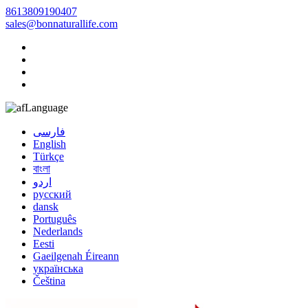
8613809190407
sales@bonnaturallife.com
Language
فارسی
English
Türkçe
বাংলা
اردو
русский
dansk
Português
Nederlands
Eesti
Gaeilgenah Éireann
українська
Čeština