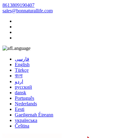
8613809190407
sales@bonnaturallife.com
Language
فارسی
English
Türkçe
বাংলা
اردو
русский
dansk
Português
Nederlands
Eesti
Gaeilgenah Éireann
українська
Čeština