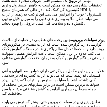
مهمی در ترویج یک سیستم قلبی عروقی سالم داشته باشد.
تحقیقات نشان می دهد که ممکن است به کاهش کلسترول و تری
گلیسیرید کل کمک کند ، در حالی که همزمان سطح HDL یا
کلسترول "خوب" را افزایش می دهد. این ترکیب قدرتمند از اثرات
می تواند خطر ابتلا به بیماری های قلبی را به میزان قابل توجهی
کاهش داده و سلامت کلی قلبی عروقی را بهبود بخشد.
پودر سولفات بربرین
همچنین وعده های عظیمی در حمایت از سلامت
گوارشی دارد. گزارش شده است که اثرات مفیدی بر میکروبیوتای
روده دارد و به حفظ تعادل سالم باکتری ها در دستگاه گوارش کمک
می کند. علاوه بر این ، ممکن است باعث افزایش هضم ، سهولت
ناراحتی دستگاه گوارش و کمک به درمان اختلالات گوارشی مختلف
شود.
علاوه بر این ، این مکمل باورنکردنی دارای خواص ضد التهابی و آنتی
اکسیدانی قدرتمند است که می تواند اثرات گسترده ای بر سلامتی
کلی داشته باشد. با مقابله با استرس و التهاب اکسیداتیو ، پودر
سولفات بربرین ممکن است در برابر بیماریهای مزمن مختلف از
جمله سرطان ، بیماری آلزایمر و کاهش شناختی مرتبط با سن
محافظت کند.
تطبیق پذیری پودر سولفات بربرین حتی بیشتر گسترش می یابد ،
زیرا خاصیت ضد میکروبی و تقویت کننده ایمنی را نشان می دهد.