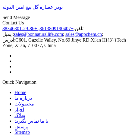
پودر عصاره گل پیچ امین الدوله
Send Message
Contact Us
تلفن:
+8613809190407; +86-29-88346301
;
sales@appchem.cn
;
sales@bonnaturallife.com
ایمیل:
C601, Gazelle Valley, No.69 Jinye RD.Xi'an Hi{3}}Tech
آدرس:
Zone, Xi'an, 710077, China
Quick Navigation
Home
درباره ما
محصولات
اخبار
وبلاگ
با ما تماس بگیرید
پرسش
Sitemap