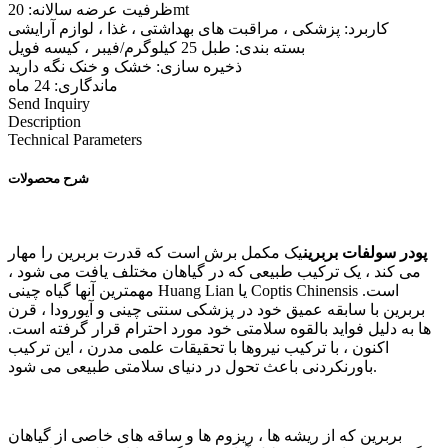
ظرفیت عرضه سالانه: 20mt
کاربرد: پزشکی ، مراقبت های بهداشتی ، غذا ، لوازم آرایشی
بسته بندی: طبل 25 کیلوگرم/فیبر ، کیسه فویل
ذخیره سازی: خشک و خنک نگه دارید
ماندگاری: 24 ماه
Send Inquiry
Description
Technical Parameters
شرح محصولات
پودر سولفات بربرین
یک مکمل برش است که قدرت بربرین را مهار
می کند ، یک ترکیب طبیعی که در گیاهان مختلف یافت می شود ،
مهمترین آنها گیاه چینی Huang Lian یا Coptis Chinensis است.
بربرین با سابقه عمیق خود در پزشکی سنتی چینی و آیورودا ، قرن
ها به دلیل فواید بالقوه سلامتی خود مورد احترام قرار گرفته است.
اکنون ، با ترکیب نیروها با تحقیقات علمی مدرن ، این ترکیب
باورنکردنی باعث تحول در دنیای سلامتی طبیعی می شود.
بربرین که از ریشه ها ، ریزوم ها و ساقه های خاصی از گیاهان