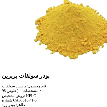
پودر سولفات بربرین
نام محصول: بربرین سولفات
مشخصات: （خلوص 98 ٪
روش تشخیص: HPLC
شماره CAS: 316-41-6
ظاهر: پودر زرد