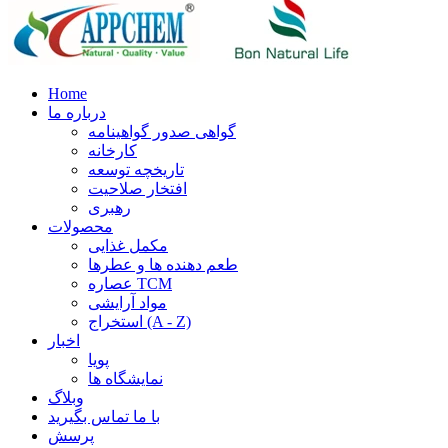
Home
درباره ما
گواهی صدور گواهینامه
کارخانه
تاریخچه توسعه
افتخار صلاحیت
رهبری
محصولات
مکمل غذایی
طعم دهنده ها و عطرها
عصاره TCM
مواد آرایشی
استخراج (A - Z)
اخبار
پویا
نمایشگاه ها
وبلاگ
با ما تماس بگیرید
پرسش