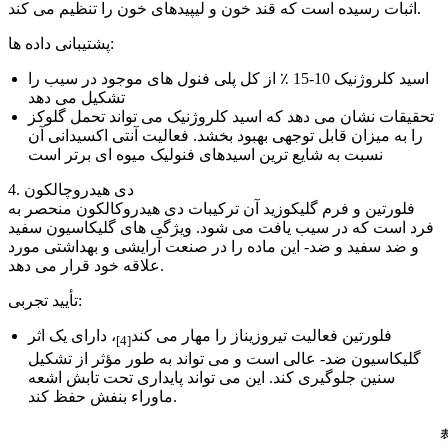
اثبات رسیده است که قند خون و لیپیدهای خون را تنظیم می کند.
پشتیبانی داده ها:
اسید کلروژنیک 10-15 ٪ از کل پلی فنول های موجود در سیب را
تشکیل می دهد
تحقیقات نشان می دهد که اسید کلروژنیک می تواند تحمل گلوکز
را به میزان قابل توجهی بهبود بخشد. فعالیت آنتی اکسیدانی آن
نسبت به شایع ترین اسیدهای فنولیک میوه ای برتر است
4. دی هیدروچالکون
فلورتین و فرم گلیکوزید آن ترکیبات دی هیدروکالکون منحصر به
فرد است که در سیب یافت می شود. ویژگی های گلیکاسیون سفید
و ضد سفید و ضد- این ماده را در صنعت آرایشی و بهداشتی مورد
علاقه خود قرار می دهد.
تأیید تجربی:
فلورتین فعالیت تیروزیناز را مهار می کند
، دارای یک اثر
[4]
گلیکاسیون ضد- عالی است و می تواند به طور مؤثر از تشکیل
سنین جلوگیری کند. این می تواند پایداری تحت تابش اشعه
ماوراء بنفش حفظ کند.