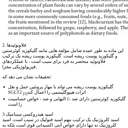
2. فلاونوئیدها
این ماده به طور عمده شامل مؤلفه هایی مانند گلیکوزید کوئرستین
و گلیکوزید پوست ریشه است. گلیکوزید پوست ریشه یک ترکیب
فلاونوئید منحصر به فرد برای سیب است ، با عملکردهای
فیزیولوژیکی مجزا.
تحقیقات نشان می دهد که:
گلیکوزید پوست ریشه می تواند با مهار پروتئین حمل و نقل
SGLT2 اثرات هیپوگلیسمی را اعمال کند
[3]
گلیکوزید کوئرستین دارای ضد -} التهابی و ضد - خواص حساسیت
زا است
3 اسید هیدروکسی سینامیک
اسید کلروژنیک یک ترکیب مهم اسید فنولیک در سیب است. اسید
کلروژنیک نه تنها دارای خواص آنتی اکسیدانی قوی است بلکه به