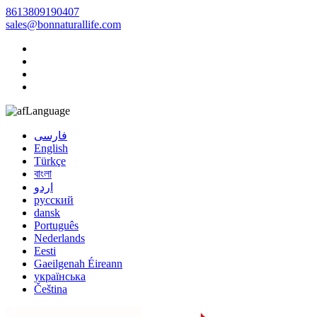
8613809190407
sales@bonnaturallife.com
Language
فارسی
English
Türkçe
বাংলা
اردو
русский
dansk
Português
Nederlands
Eesti
Gaeilgenah Éireann
українська
Čeština