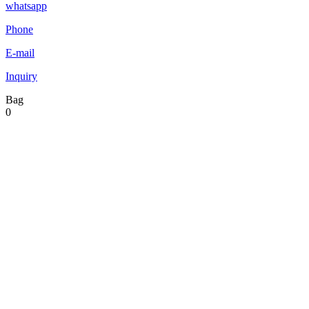
whatsapp
Phone
E-mail
Inquiry
Bag
0