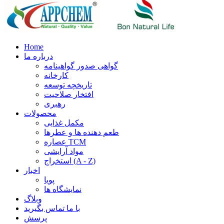
Home
درباره ما
گواهی صدور گواهینامه
کارخانه
تاریخچه توسعه
افتخار صلاحیت
رهبری
محصولات
مکمل غذایی
طعم دهنده ها و عطرها
عصاره TCM
مواد آرایشی
استخراج (A - Z)
اخبار
پویا
نمایشگاه ها
وبلاگ
با ما تماس بگیرید
پرسش