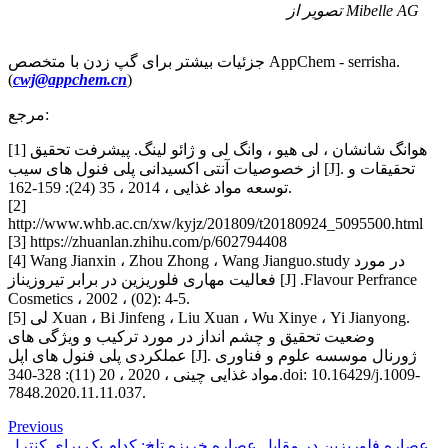
تصویر از Mibelle AG
جزئیات بیشتر برای گپ زدن با متخصص AppChem - serrisha.
(
cwj@appchem.cn
)
مرجع:
[1] هوانگ شانشان ، لی هیو ، وانگ لی و ژائو لینگ. پیشرفت تحقیق
از خصوصیات آنتی اکسیدانی پلی فنول های سیب [J]. تحقیقات و
توسعه مواد غذایی ، 2014 ، 35 (24): 159-162.
[2]
http://www.whb.ac.cn/xw/kyjz/201809/t20180924_5095500.html
[3] https://zhuanlan.zhihu.com/p/602794408
[4] Wang Jianxin ، Zhou Zhong ، Wang Jianguo.study در مورد
فعالیت مهاری فلوریزین در برابر تیروزیناز [J] .Flavour Perfrance
Cosmetics ، 2002 ، (02): 4-5.
[5] لی Xuan ، Bi Jinfeng ، Liu Xuan ، Wu Xinye ، Yi Jianyong.
وضعیت تحقیق و چشم انداز در مورد ترکیب و ویژگی های
عملکردی پلی فنول های اپل [J]. ژورنال موسسه علوم و فناوری
مواد غذایی چینی ، 2020 ، 20 (11): 328-340.doi: 10.16429/j.1009-
7848.2020.11.11.037.
Previous
عصاره فلوریزین در مقابل عصاره خربزه تلخ: کدام یک برای کنترل