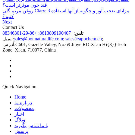
قند خون موثرتر است؟
روغن مریم گلی Clary: 3 مزایای تعجب آور و چگونه از آنها استفاده
کنیم؟
Next
Contact Us
تلفن:
+8613809190407; +86-29-88346301
;
sales@appchem.cn
;
sales@bonnaturallife.com
ایمیل:
C601, Gazelle Valley, No.69 Jinye RD.Xi'an Hi{3}}Tech
آدرس:
Zone, Xi'an, 710077, China
Quick Navigation
Home
درباره ما
محصولات
اخبار
وبلاگ
با ما تماس بگیرید
پرسش