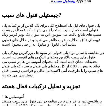
از AppChem
پپلیفنول سیب
?
چیست
پلی فنول های سیب
پلی فنول های اپل یک اصطلاح کلی برای یک کلاس از ترکیبات پلی
فنولی است که از سیب استخراج می شوند ، که عمدتا در پوست
سیب های نابالغ یافت می شود.
این به عنوان یک پودر قرمز رنگ
[1]
قهوه ای {0} با حلالیت خوب ظاهر می شود و در حلال های قطبی
مانند آب ، اتانول و متانول به راحتی محلول است.
در مقایسه با سایر مواد پلی فنولی در میوه ها ، بزرگترین ویژگی پلی
فنول های سیب بالاترین محتوای الیگومرهای آنتوسیانین است.
تحقیقات نشان داده است که محتوای آنتوسیانین ها در سیب می
تواند به بیش از 80 ٪ از کل محتوای پلی فنول برسد ، که پلی فنول
های سیب را با ظرفیت آنتی اکسیدانی عالی و فراهمی زیستی قابل
دسترسی می کند.
[2]
تجزیه و تحلیل ترکیبات فعال هسته
1 آنتوسیانین ها
پروانتوسیانین ها فراوان ترین مؤلفه در پلی فنول های سیب هستند
که آنتوسیانین B2 مهمترین آنهاست. این مواد الیگومرهایی هستند که