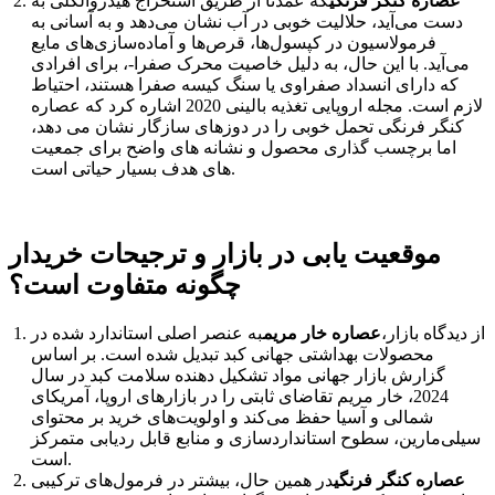
عصاره کنگر فرنگی
که عمدتاً از طریق استخراج هیدروالکلی به
دست می‌آید، حلالیت خوبی در آب نشان می‌دهد و به آسانی به
فرمولاسیون در کپسول‌ها، قرص‌ها و آماده‌سازی‌های مایع
می‌آید. با این حال، به دلیل خاصیت محرک صفرا-، برای افرادی
که دارای انسداد صفراوی یا سنگ کیسه صفرا هستند، احتیاط
لازم است. مجله اروپایی تغذیه بالینی 2020 اشاره کرد که عصاره
کنگر فرنگی تحمل خوبی را در دوزهای سازگار نشان می دهد،
اما برچسب گذاری محصول و نشانه های واضح برای جمعیت
های هدف بسیار حیاتی است.
موقعیت یابی در بازار و ترجیحات خریدار
چگونه متفاوت است؟
از دیدگاه بازار،
عصاره خار مریم
به عنصر اصلی استاندارد شده در
محصولات بهداشتی جهانی کبد تبدیل شده است. بر اساس
گزارش بازار جهانی مواد تشکیل دهنده سلامت کبد در سال
2024، خار مریم تقاضای ثابتی را در بازارهای اروپا، آمریکای
شمالی و آسیا حفظ می‌کند و اولویت‌های خرید بر محتوای
سیلی‌مارین، سطوح استانداردسازی و منابع قابل ردیابی متمرکز
است.
عصاره کنگر فرنگی
در همین حال، بیشتر در فرمول‌های ترکیبی