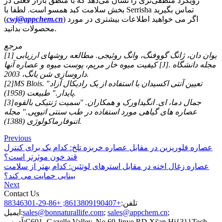
رویکرد منطقی‌تری را نشان می‌دهد که با منطق بازار فعلی در
بخش سلامت کبد همسو است. لطفا با Serrisha تماس بگیرید
) اگر می خواهید اطلاعات بیشتری در مورد
cwj@appchem.cn
(
محصولات بدانید.
مرجع
[1] یوان دان، ژانگ گووفنگ، وانگ روئیجی. مطالعه روشهای ارزیابی
کیفیت میوه خار مریم، پوست میوه و عصاره آنها [J]. مجله دانشگاه
داروسازی شن یانگ، 2003.
[2]MS Blois. "تعیین آنتی اکسیدان با استفاده از یک رادیکال آزاد
پایدار." طبیعت (1958).
[3]جمال دما، ای. انگیداورک و همکاران. "سمیت ژنتیکی بالقوه
عصاره های گیاهی مورد استفاده در طب سنتی اتیوپی." مجله
اتنوفارماکولوژی (1388).
Previous
عصاره فلوریزین در مقابل عصاره خربزه تلخ: کدام یک برای کنترل
قند خون موثرتر است؟
عصاره زغال اخته در مقابل استرهای لوتئین: کدام بهتر از سلامت
بینایی حمایت می کند؟
Next
Contact Us
تلفن:
+8613809190407; +86-29-88346301
;
sales@appchem.cn
;
sales@bonnaturallife.com
ایمیل:
C601, Gazelle Valley, No.69 Jinye RD.Xi'an Hi{3}}Tech
آدرس: