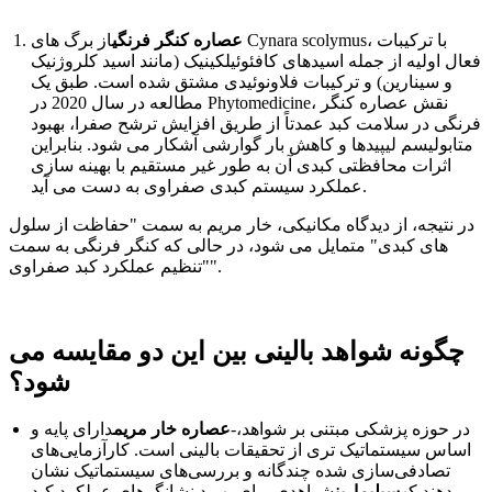
عصاره کنگر فرنگی
از برگ های Cynara scolymus، با ترکیبات
فعال اولیه از جمله اسیدهای کافئوئیلکینیک (مانند اسید کلروژنیک
و سینارین) و ترکیبات فلاونوئیدی مشتق شده است. طبق یک
مطالعه در سال 2020 در Phytomedicine، نقش عصاره کنگر
فرنگی در سلامت کبد عمدتاً از طریق افزایش ترشح صفرا، بهبود
متابولیسم لیپیدها و کاهش بار گوارشی آشکار می شود. بنابراین
اثرات محافظتی کبدی آن به طور غیر مستقیم با بهینه سازی
عملکرد سیستم کبدی صفراوی به دست می آید.
در نتیجه، از دیدگاه مکانیکی، خار مریم به سمت "حفاظت از سلول
های کبدی" متمایل می شود، در حالی که کنگر فرنگی به سمت
"تنظیم عملکرد کبد صفراوی".
چگونه شواهد بالینی بین این دو مقایسه می
شود؟
در حوزه پزشکی مبتنی بر شواهد،-
عصاره خار مریم
دارای پایه و
اساس سیستماتیک تری از تحقیقات بالینی است. کارآزمایی‌های
تصادفی‌سازی شده چندگانه و بررسی‌های سیستماتیک نشان
می‌دهند که
سیلیمارین
شواهدی برای بهبود نشانگرهای عملکرد کبد