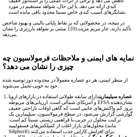
کاهش می دهد و برخی از اثرات کمکی را بر استئاتوز خفیف
کبدی ارائه می دهد. با این حال، شواهد مستقیم در مورد
نشانگرهای آسیب کبدی خاص نسبتا محدود باقی مانده است.
در نتیجه، در محصولاتی که بر نقاط پایانی بالینی و بهبود شاخص
تأکید دارند، خار مریم مزیت{0}} مبتنی بر شواهد بارزتری را نشان
می‌دهد.
نمایه های ایمنی و ملاحظات فرمولاسیون چه
چیزی را نشان می دهد؟
از منظر ایمنی، هر دو عصاره معمولاً در محدوده دوز توصیه شده
خود به خوبی-تحمل می‌شوند.
عصاره سیلیمارین
دارای سابقه طولانی استفاده در بازارهای اروپا
و آمریکای شمالی است. ارزیابی‌های مربوطه EFSA نشان‌دهنده
بروز کم واکنش‌های جانبی است که گاهی اوقات ناراحتی خفیف
گوارشی گزارش می‌شود. در سطح فرمولاسیون، سیلیمارین یک
ترکیب محلول در چربی-با فراهمی زیستی نسبتاً کم است.
محلول‌های بازار اغلب از کمپلکس‌های فسفولیپید (مانند
Siliphos®) برای افزایش کارایی جذب استفاده می‌کنند.