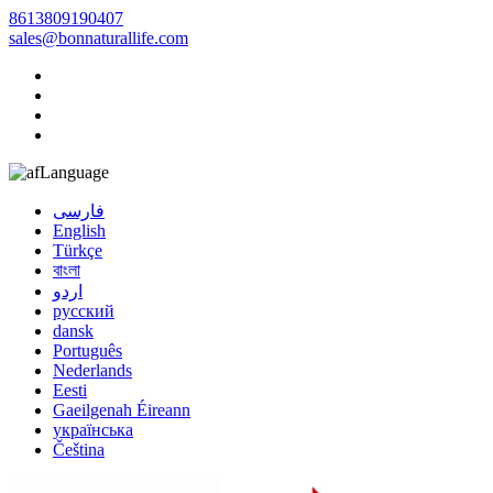
8613809190407
sales@bonnaturallife.com
Language
فارسی
English
Türkçe
বাংলা
اردو
русский
dansk
Português
Nederlands
Eesti
Gaeilgenah Éireann
українська
Čeština