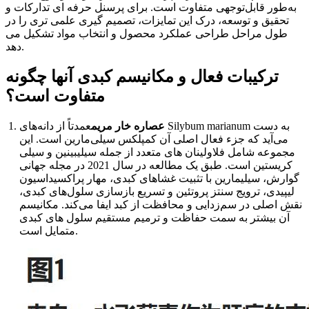
به‌طور قابل‌توجهی متفاوت است. برای پرسنل حرفه ای تدارکات و
تحقیق و توسعه، درک این تمایزات، تصمیم گیری علمی تری را در
طول مراحل طراحی عملکرد محصول و انتخاب مواد تشکیل می
دهد.
ترکیبات فعال و مکانیسم کبدی آنها چگونه
متفاوت است؟
عصاره خار مریم
عمدتاً از دانه‌های Silybum marianum به دست
می‌آید که جزء فعال اصلی آن کمپلکس سیلی‌مارین است. این
مجموعه شامل فلاولینان های متعدد از جمله سیلیبینین و سیلی
کریستین است. طبق یک مطالعه در سال 2021 در مجله جهانی
گوارش، سیلیمارین با تثبیت غشاهای کبدی، مهار پراکسیداسیون
لیپیدی، ترویج سنتز پروتئین و تسریع بازسازی سلول‌های کبدی،
نقش اصلی در سم‌زدایی و محافظت از کبد ایفا می‌کند. مکانیسم
آن بیشتر به سمت حفاظت و ترمیم مستقیم سلول های کبدی
متمایل است.