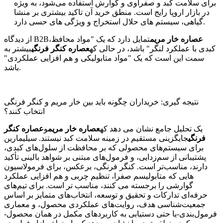
برای سلامت کبد و صفراوی و گوارش استفاده می‌شود، به ویژه
در بازار اروپا رایج است. منطق خرید آن تاکید بیشتری بر منشا
گیاهی، سیستم های حلال استخراج و ویژگی های حسی دارد.
عصاره خار مریم
تمایل دارد که یک "مواد محافظ
از دیدگاه B2B،
کبدی با عملکرد لنگر" باشد، در حالی که
عصاره کنگر فرنگی
بیشتر به
سمت این است که یک "مواد متابولیکی و هم افزایی عملکردی"
باشد.
نتیجه گیری: خریداران چگونه باید بین خار مریم و کنگر فرنگی
انتخاب کنند؟
یک تحلیل جامع نشان می دهد که
عصاره خار مریم
و
عصاره کنگر
فرنگی
جایگزینی مستقیم در زمینه سلامت کبد نیستند. سیلیمارین
برای سیستم‌های محصولی که بر محافظت از سلول‌های کبدی،
پشتیبانی از سم‌زدایی، و فرمول‌های مبتنی بر شواهد بالینی تأکید
دارند، مناسب‌تر است. کنگر فرنگی، برعکس، برای فرمولاسیون
هایی که متابولیسم صفرا، تنظیم چربی و هم افزایی عملکرد
گوارشی را برجسته می کنند، مناسب تر است. برای تیم‌های
حرفه‌ای تدارکات و تحقیق و توسعه، انتخاب‌های متمایز بر اساس
جمعیت‌شناسی هدف، روایت‌های عملکردی محصول، و معماری
فرمول‌بندی-یا حتی دستیابی به کاربردهای مکمل در همان محصول-