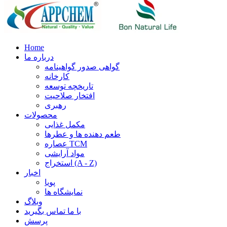
Home
درباره ما
گواهی صدور گواهینامه
کارخانه
تاریخچه توسعه
افتخار صلاحیت
رهبری
محصولات
مکمل غذایی
طعم دهنده ها و عطرها
عصاره TCM
مواد آرایشی
استخراج (A - Z)
اخبار
پویا
نمایشگاه ها
وبلاگ
با ما تماس بگیرید
پرسش