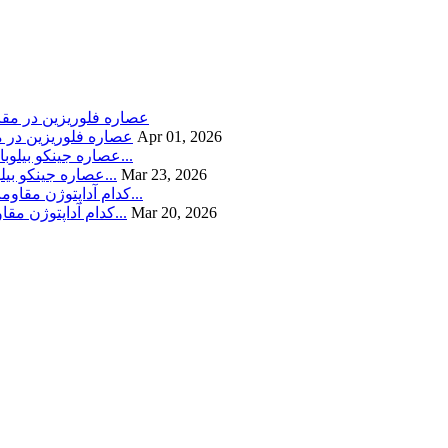
Apr 01, 2026
عصاره فلوریزین در م
Mar 23, 2026
عصاره جینکو بیلوبا در مقابل فسفاتیدیل سرین: کدام یک بهتر از عملکرد شناختی و س...
Mar 20, 2026
عصاره جینسینگ در مقابل عصاره Eleuthero: کدام آداپتوژن مقاومت در برابر استرس ر...