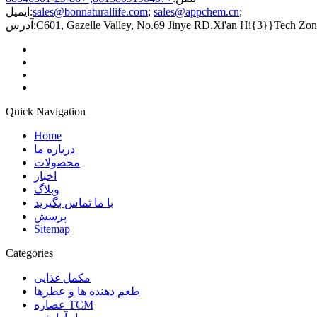
;
sales@appchem.cn
;
sales@bonnaturallife.com
ایمیل:
C601, Gazelle Valley, No.69 Jinye RD.Xi'an Hi{3}}Tech Zon
آدرس:
Quick Navigation
Home
درباره ما
محصولات
اخبار
وبلاگ
با ما تماس بگیرید
پرسش
Sitemap
Categories
مکمل غذایی
طعم دهنده ها و عطرها
عصاره TCM