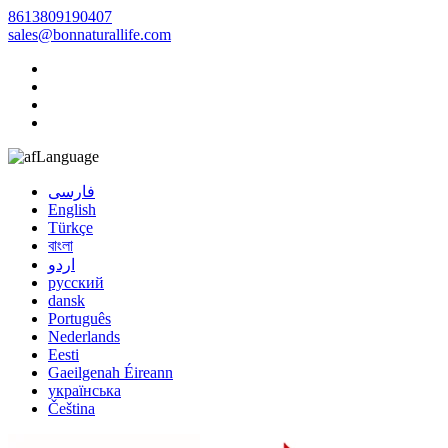
8613809190407
sales@bonnaturallife.com
Language
فارسی
English
Türkçe
বাংলা
اردو
русский
dansk
Português
Nederlands
Eesti
Gaeilgenah Éireann
українська
Čeština