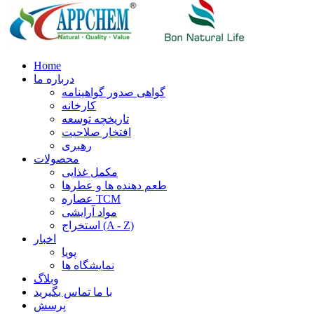
Home
درباره ما
گواهی صدور گواهینامه
کارخانه
تاریخچه توسعه
افتخار صلاحیت
رهبری
محصولات
مکمل غذایی
طعم دهنده ها و عطرها
عصاره TCM
مواد آرایشی
استخراج (A - Z)
اخبار
پویا
نمایشگاه ها
وبلاگ
با ما تماس بگیرید
پرسش