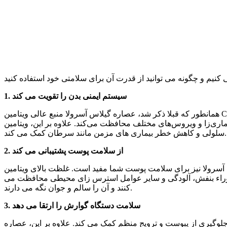
1. سیستم ایمنی بدن را تقویت می کند
همانطور که قبلا ذکر شد، عصاره گیلاس آسرولا منبع عالی ویتامین C است که یک تقویت کننده قوی سیستم ایمنی است. ویتامین C با تحریک تولید گلبول‌های سفید خون که برای مبارزه با عفونت‌ها ضروری
فظت می‌کند. علاوه بر این، ویتامین C همچنین یک آنتی اکسیدان قوی است که به خنثی کردن رادیکال های آزاد مضر در بدن، جلوگیری از آسیب
سلولی و کاهش خطر بیماری های مزمن مانند سرطان کمک می کند.
2. از سلامت پوست پشتیبانی می کند
مت پوست شما مفید است. غلظت بالای ویتامین C و سایر آنتی اکسیدان ها در عصاره گیلاس آسرولا به تولید کلاژن کمک می کند که برای حفظ خاصیت ارتجاعی پوست،
 ماوراء بنفش، آلودگی و سایر عوامل استرس زای محیطی محافظت می
کنند و آن را سالم و جوان نگه می دارند.
3. سلامت دستگاه گوارش را ارتقا می دهد
لوگیری از یبوست و ترویج منظم کمک می کند. علاوه بر این، عصاره