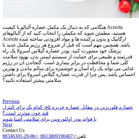
هنگامی که به دنبال یک مکمل عصاره آلبالو با کیفیت Acerola
هستید، مطمئن شوید که مکملی را انتخاب کنید که از آلبالوهای
Acerola ارگانیک و بدون پرکننده ها و مواد افزودنی ساخته شده
باشد. همچنین مهم است که قبل از شروع هر رژیم مکمل جدید با
پزشک خود مشورت کنید. پودر عصاره گیلاس آسرولا یک راه
قدرتمند و طبیعی برای حمایت از سیستم ایمنی بدن، بهبود سلامت
کلی شما و محافظت در برابر بیماری است. گنجاندن آن در رژیم
غذایی می تواند یک راه آسان و خوشمزه برای سالم ماندن و بهترین
احساس باشد. پس چرا از قدرت عصاره گیلاس آسرولا برای داشتن
سلامتی بیشتر استفاده نکنید؟
Previous
عصاره فلوریزین در مقابل عصاره خربزه تلخ: کدام یک برای کنترل
قند خون موثرتر است؟
با فواید پودر اولئوروپین برای سلامتی آشنا شوید
Next
Contact Us
تلفن:
+8613809190407; +86-29-88346301