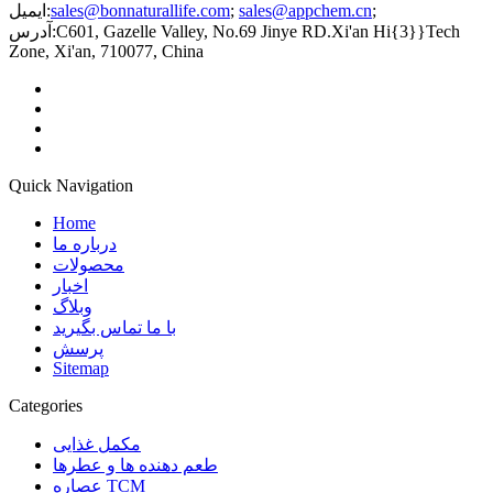
;
sales@appchem.cn
;
sales@bonnaturallife.com
ایمیل:
C601, Gazelle Valley, No.69 Jinye RD.Xi'an Hi{3}}Tech
آدرس:
Zone, Xi'an, 710077, China
Quick Navigation
Home
درباره ما
محصولات
اخبار
وبلاگ
با ما تماس بگیرید
پرسش
Sitemap
Categories
مکمل غذایی
طعم دهنده ها و عطرها
عصاره TCM