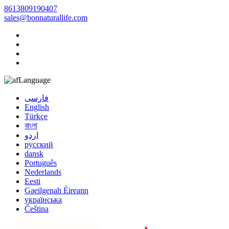
8613809190407
sales@bonnaturallife.com
Language
فارسی
English
Türkçe
বাংলা
اردو
русский
dansk
Português
Nederlands
Eesti
Gaeilgenah Éireann
українська
Čeština