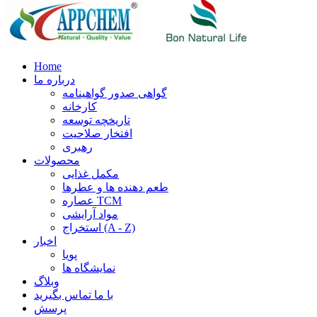
Home
درباره ما
گواهی صدور گواهینامه
کارخانه
تاریخچه توسعه
افتخار صلاحیت
رهبری
محصولات
مکمل غذایی
طعم دهنده ها و عطرها
عصاره TCM
مواد آرایشی
استخراج (A - Z)
اخبار
پویا
نمایشگاه ها
وبلاگ
با ما تماس بگیرید
پرسش