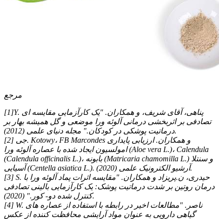
مرجع
[1]Y. پناهی، آقای شریف، و همکاران. "یک کارآزمایی مقایسه ای
تصادفی بر اثربخشی درمانی آلوئه ورا موضعی و گل همیشه بهار بر
درماتیت پوشکی در کودکان." مجله دنیای علمی (2012).
[2] جی. Kotowy، FB Marcondes و همکاران. ارزیابی پایداری
امولسیون ایجاد شده با عصاره آلوئه ورا (Aloe vera L.)، Calendula
(Calendula officinalis L.)، بابونه (Matricaria chamomilla L.) و سنتلا
آسیایی (Centella asiatica L.). آرشیو الکترونیک علمی (2020).
[3] S. حیدری، ن.پریزاد و همکاران. "مقایسه اثرات پماد آلوئه ورا با
درمان روتین بر شدت درماتیت پوشک: یک کارآزمایی بالینی تصادفی
کنترل شده دو- کور." (2020).
[4] W. ناصر. "مطالعات اخیر در رابطه با استفاده از عصاره های
گیاهی دارویی به عنوان مواد آرایشی محافظت کننده از عکس