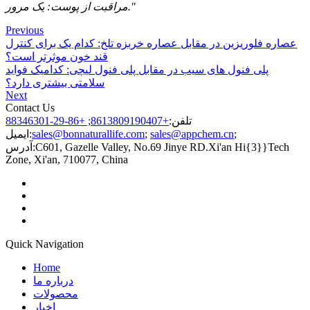
مراقبت از پوست: یک مرور."
Previous
عصاره فلوریزین در مقابل عصاره خربزه تلخ: کدام یک برای کنترل
قند خون موثرتر است؟
پلی فنول های سیب در مقابل پلی فنول لیچی: کدامیک فواید
سلامتی بیشتری دارد؟
Next
Contact Us
تلفن:
+8613809190407; +86-29-88346301
;
sales@appchem.cn
;
sales@bonnaturallife.com
ایمیل:
C601, Gazelle Valley, No.69 Jinye RD.Xi'an Hi{3}}Tech
آدرس:
Zone, Xi'an, 710077, China
Quick Navigation
Home
درباره ما
محصولات
اخبار