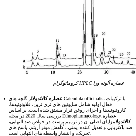
کروماتوگرام HPLC عصاره آلوئه ورا
عصاره کالاندولا
از گلچه های Calendula officinalis، با ترکیبات
فعال اولیه شامل ساپونین های تری ترپن، فلاونوئیدها،
کاروتنوئیدها و اجزای روغن فرار مشتق شده است. بر اساس
عصاره
بررسی سال 2020 در مجله Ethnopharmacology،
کالاندولا
مزایای اصلی آن در ترمیم پوست در خواص ضد التهابی،
ضد باکتریایی و تعدیل کننده ایمنی-، کاهش موثر اریتم، پاسخ های
تحریک، و انتشار واسطه های التهابی است.