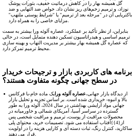
گل همیشه بهار را در کاهش درماتیت خفیف، بثورات پوشک
نوزاد، و ترمیم زخم‌های ریز نشان داد. خواص ضد التهابی و ضد
باکتریایی آن در "مرحله بعد از ترمیم" یا "شرایط پوستی ملتهب"
مزایای خاصی را به همراه دارد.
بنابراین، از نظر تأکید بر عملکرد، عصاره آلوئه ورا بیشتر به سمت
ترمیم اساسی و هیدراتاسیون تسکین دهنده متمایل است، در حالی
که عصاره گل همیشه بهار بیشتر بر مدیریت التهاب و بهینه سازی
محیط ترمیم تمرکز دارد.
برنامه های کاربردی بازار و ترجیحات خریدار
در سطح جهانی چگونه متفاوت هستند؟
از دیدگاه بازار جهانی،
عصاره آلوئه ورا
یک ماده خام-با فرکانس
بالا و انبوه- خریداری شده است. بر اساس تجزیه و تحلیل بازار
جهانی مواد آرایشی بهداشتی در سال 2024، آلوئه ورا به طور
گسترده در سراسر آسیا، آمریکای شمالی و خاورمیانه در
محصولات مراقبت از پوست، ترمیم و مراقبت شخصی پس
از{4}}آفتاب استفاده می شود. تصمیمات خرید، محتوای پلی
ساکارید، کنترل رنگ، ثبات دسته ای و کارایی هزینه را در اولویت
قرار می دهند.