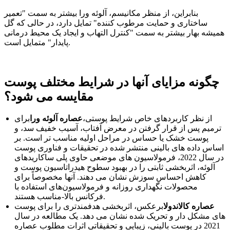
بنابراین، از منظر مکانیسم، آلوئه ورا بیشتر به سمت "تعمیر
ساختاری و حمایت مرطوب کننده" تمایل دارد، در حالی که گل
همیشه بهار بیشتر به سمت "کنترل التهاب و ایجاد یک محیط درمانی
پایدار" متمایل است.
چگونه مزایای آنها در شرایط مختلف پوست
مقایسه می شود؟
از نظر کاربردهای خاص شرایط پوستی،
عصاره آلوئه ورا
برای
ترمیم پس از قرار گرفتن در معرض آفتاب، آسیب خفیف سد، و
پوست خشک یا حساس در مراحل اولیه مناسب تر است. بر
اساس داده های بالینی منتشر شده در تحقیقات و فناوری پوست
در سال 2022، فرمولاسیون های موضعی حاوی پلی ساکاریدهای
آلوئه، اثربخشی ثابتی را در بهبود سطوح هیدراتاسیون پوست و
کاهش احساس سوزش نشان می دهند. آنها مخصوصاً برای
محصولات نگهداری روزانه و فرمولاسیون‌های استفاده با
فرکانس بالا-مناسب هستند.
عصاره کالاندولا
برعکس، اثربخشی هدفمندتری را برای پوست
های مشکل دار و تحریک شده نشان می دهد. یک مطالعه در سال
2021 در پوست بالینی، زیبایی و تحقیقاتی اثرات مطلوب عصاره