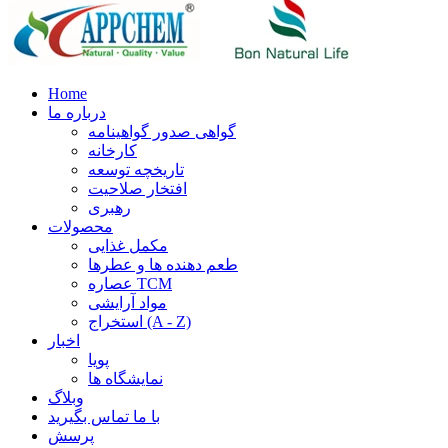
Home
درباره ما
گواهی صدور گواهینامه
کارخانه
تاریخچه توسعه
افتخار صلاحیت
رهبری
محصولات
مکمل غذایی
طعم دهنده ها و عطرها
عصاره TCM
مواد آرایشی
استخراج (A - Z)
اخبار
پویا
نمایشگاه ها
وبلاگ
با ما تماس بگیرید
پرسش