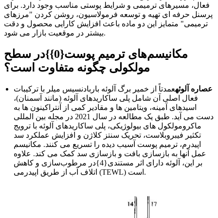
فعال، مسیرهای ترمیمی و شرایط پوستی مناسب وجود دارد. برای
پرسنل حرفه ای تهیه و توسعه فرمولاسیون، روشن کردن "مرزهای
ترمیمی" متمایز این دو ماده باعث افزایش کارایی محصول و دقت
بیشتر در موقعیت بازار می شود.
مکانیسم‌های ترمیم پوست{0}}در سطح
مولکولی چگونه متفاوت است؟
عصاره آلوئه
عمدتاً از خمیر برگ آلوئه باربادنسیس میلر با ترکیبات
فعال اصلی آن شامل پلی ساکاریدهای آلوئه (مانند آسمنان)،
اسیدهای آمینه، ویتامین ها و مقادیر کمی از آنتراکینون ها به
دست می آید. طبق یک مطالعه در سال 2021 در مجله بین المللی
ماکرومولکول های بیولوژیکی، پلی ساکاریدهای آلوئه با ترویج
تکثیر فیبروبلاست، تحریک سنتز کلاژن و افزایش عملکرد سد
اپیدرم، ترمیم پوست آسیب دیده را تسریع می کنند. مکانیسم
عمل آنها به بازسازی بافت و بازسازی سد کمک می کند. علاوه
بر این، آلوئه دارای اثر مستندی{4}در مرطوب‌سازی و کاهش
اتلاف آب از طریق اپیدرمی (TEWL) است.