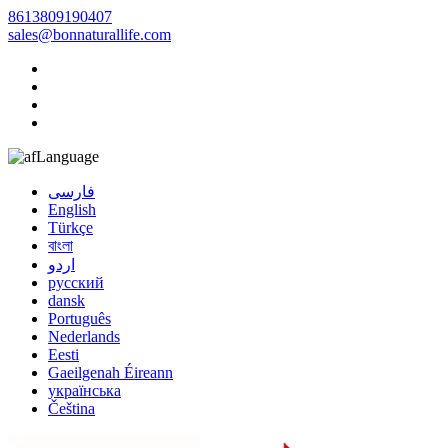
8613809190407
sales@bonnaturallife.com
Language
فارسی
English
Türkçe
বাংলা
اردو
русский
dansk
Português
Nederlands
Eesti
Gaeilgenah Éireann
українська
Čeština