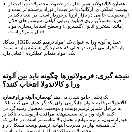
عصاره کالاندولا
در همین حال، در خطوط محصولات مراقبت از
پوست عملکردی، ارگانیک یا مراقبت از نوزاد برجسته تر است و
از محبوبیت خاصی در بازار اروپا برخوردار است. در اینجا تأکید بر
خرید معمولاً بر روی قابلیت ردیابی گیاهی، سیستم های حلال
(مانند استخراج اتانول/گلیسرول) و سطح استانداردسازی مواد
فعال متمرکز است.
از دیدگاه B2B، عصاره آلوئه ورا به عنوان یک "مواد ترمیم کننده
پایه" قرار می گیرد، در حالی که عصاره گل همیشه بهار به سمت
یک "مواد متمایز عملکردی" تمایل دارد.
نتیجه گیری: فرمولاتورها چگونه باید بین آلوئه
ورا و کالاندولا انتخاب کنند؟
یک تحلیل جامع نشان می دهد که
عصاره آلوئه ورا
و
عصاره
کالاندولا
صرفاً به عنوان جایگزینی برای یکدیگر عمل نمی کنند، بلکه
به مراحل متمایز ترمیم پوست و موقعیت محصول رسیدگی می
کنند. آلوئه ورا برای سیستم‌های مراقبت از پوست با تأکید بر
هیدراتاسیون، ترمیم موانع و تحمل بالا مناسب‌تر است، در حالی که
گل همیشه بهار در مدیریت التهاب، ترمیم پوست مشکل‌دار و
محصولات عملکردی با ارزش بسیار عالی است.