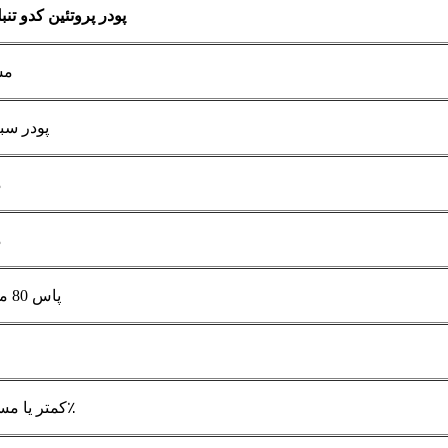
پودر پروتئین کدو تن
مش
پودر سب
م
م
95% پاس 80 مش
کمتر یا مساوی 5.0٪