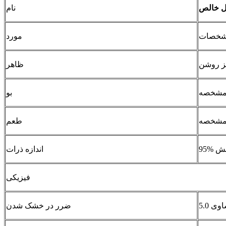
بل خالص
نام
خصات
مورد
ز روشن
ظاهر
شخصه
بو
شخصه
طعم
اندازه ذرات
فیزیکی
ضرر در خشک شدن