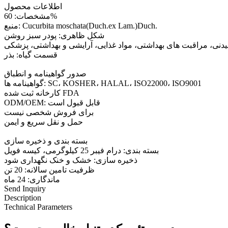
اطلاعات محصول
مشخصات: 60%
منبع: Cucurbita moschata(Duch.ex Lam.)Duch.
شکل ظاهری: پودر سبز روشن
یدنی، مراقبت های بهداشتی، مواد غذایی، آرایشی و بهداشتی، پزشکی
قسمت گیاه: بذر
صدور گواهینامه و انطباق
گواهینامه ها: SC، KOSHER، HALAL، ISO22000، ISO9001
کارخانه ثبت شده FDA
ODM/OEM: قابل قبول است
برای فروش شخصی نیست
حمل و نقل سریع و ایمن
بسته بندی و ذخیره سازی
بسته بندی: درام فیبر 25 کیلوگرمی، کیسه فویل
ذخیره سازی: خشک و خنک نگهداری شود
ظرفیت تامین سالانه: 20 تن
ماندگاری: 24 ماه
Send Inquiry
Description
Technical Parameters