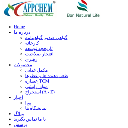
Home
درباره ما
گواهی صدور گواهینامه
کارخانه
تاریخچه توسعه
افتخار صلاحیت
رهبری
محصولات
مکمل غذایی
طعم دهنده ها و عطرها
عصاره TCM
مواد آرایشی
استخراج (A - Z)
اخبار
پویا
نمایشگاه ها
وبلاگ
با ما تماس بگیرید
پرسش