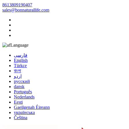
8613809190407
sales@bonnaturallife.com
Language
فارسی
English
Türkçe
বাংলা
اردو
русский
dansk
Português
Nederlands
Eesti
Gaeilgenah Éireann
українська
Čeština