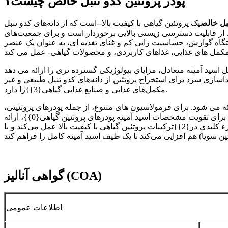
پودر پروتئین کدو تنبل خالص چیست؟
نبل خالص
یک پروتئین گیاهی با کیفیت بالا--است که از دانه‌های کدو تنبل (Cucurbita pepo) استخراج می‌شود. از طریق فرآیندهای جداسازی و خالص سازی دقیق، چربی ها و نشاسته ها با حفظ
ن. از قابلیت دسترسی زیستی بالایی برخوردار است و برای جمعیت‌های
تگاه گوارش، حساسیت زایی کم و غنای تغذیه ای، به عنوان یک عنصر
 آمینه متعادل، مزایای بیولوژیکی گسترده تری را ارائه می دهد. APPCHEM از
از دانه‌های کدو تنبل طبیعی و غیر GMO استفاده می‌کند و تضمین می‌کند که استانداردهای تغذیه‌ای و پایداری سخت‌گیرانه مورد نیاز
مکمل‌های غذایی و صنایع غذایی گیاهی{3}}را دارد.
ئه می شود. برای فرمولاسیون های متنوع، از جمله پودرهای پروتئینی،
اغلب برای تقویت مشخصات اسید آمینه پودرهای پروتئین گیاهی{0}}، ارائه
یک مکمل پروتئینی سالم به ویژه برای تغذیه ورزشی، مدیریت وزن، و محصولات بهداشتی روزمره مناسب است. همچنین به عنوان یک جزء کلیدی در{2}}ترکیبات پروتئین گیاهی با کیفیت بالا عمل می‌کند و با
گواهی آنالیز (COA)
اطلاعات عمومی