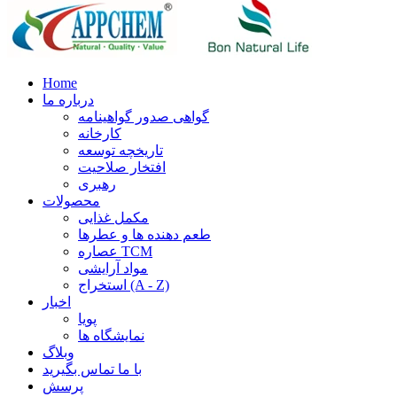
Home
درباره ما
گواهی صدور گواهینامه
کارخانه
تاریخچه توسعه
افتخار صلاحیت
رهبری
محصولات
مکمل غذایی
طعم دهنده ها و عطرها
عصاره TCM
مواد آرایشی
استخراج (A - Z)
اخبار
پویا
نمایشگاه ها
وبلاگ
با ما تماس بگیرید
پرسش