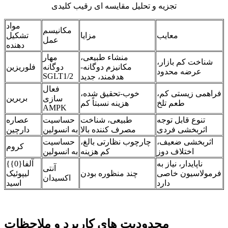
تجزیه و تحلیل مقایسه ای رقیب کلیدی
مواد
مکانیسم
معایب
مزایا
تشکیل
عمل
دهنده
منشاء طبیعی،
مهار
شناخت کم بازار،
مکانیزم دوگانه-
دوگانه
فلوریزین
عرضه محدود
SGLT1/2
هدفمند، جدید
فعال
فراهمی زیستی کم،
خوب-تحقیق شده،
بربرین
سازی
طعم تلخ
هزینه نسبتاً کم
AMPK
تنوع قابل توجه
طبیعی، شناخت
حساسیت
عصاره
اثربخشی فردی
مصرف کننده بالا
به انسولین
دارچین
اثربخشی ضعیف،
چارچوب نظارتی بالغ،
حساسیت
کروم
اختلاف دوز
کم هزینه
به انسولین
ناپایدار، نیاز به
آلفا{0}}
آنتی
فرمولاسیون خاصی
چند منظوره بودن
لیپوئیک
اکسیدان
دارد
اسید
محدودیت های کاربرد و ملاحظات