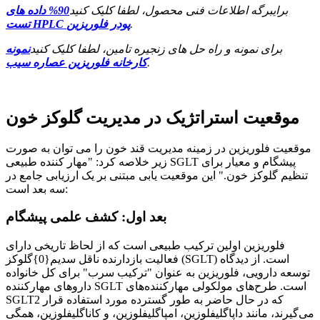
برای
برگه اطلاعات فنی محصول
، لطفا کلیک کنید
90% داده های
.
تست HPLC پودر فلوریزین
برای نمونه و راه حل های زنجیره تامین، لطفا کلیک کنید
نمونه
.
کارخانه فلوریزین عصاره سیب
موقعیت استراتژیک در مدیریت گلوکز خون
موقعیت فلوریزین در زمینه مدیریت قند خون را می توان به صورت
زیر خلاصه کرد: "مهار کننده طبیعی SGLT پیشگام و معیار برای
تنظیم گلوکز خون." این موقعیت یابی مبتنی بر یک ارزیابی جامع در
سه بعد است:
بعد اول: کشف علمی پیشگام
فلوریزین اولین ترکیب طبیعی است که از لحاظ تاریخی دارای
فعالیت بازدارنده ناقل سدیم{0}گلوکز (SGLT) است. از دیدگاه
توسعه دارویی، فلوریزین به عنوان "ترکیب سرب" برای کل خانواده
داروهای مهارکننده SGLT است. طرح‌های مولکولی مهارکننده‌های
SGLT2 که در حال حاضر به طور گسترده مورد استفاده قرار
می‌گیرند، مانند داپاگلیفلوزین، امپاگلیفلوزین، و کاناگلیفلوزین، همگی