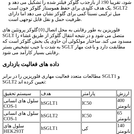
شود، تقریباً 90٪ از بازجذب گلوکز فیلتر شده را تشکیل می دهد و
یک هدف کلیدی برای حفظ هموستاز گلوکز خون است. SGLT2
میل ترکیبی نسبتاً کمی برای گلوکز نشان می دهد اما دارای
ظرفیت حمل و نقل قابل توجهی است.
فلوریزین به طور رقابتی به محل اتصال{0}گلوکز پروتئین های
SGLT متصل می شود و در نتیجه انتقال گلوکز از طریق غشاء را
مسدود می کند. ساختار مولکولی آن حاوی یک بخش گلوکز است که
به شدت با جیب تشخیص بستر SGLT مطابقت دارد و باعث مهار
رقابتی بسیار کارآمد می شود.
داده های فعالیت بازداری
مطالعات متعدد فعالیت مهاری فلوریزین را در برابر SGLT1 و
SGLT2 تعیین کرده اند:
ارزش
پارامتر
هدف
سیستم تحقیق
400
سلول های انسانی
hSGLT1
IC50
نانومتر
COS-1
65
سلول های انسانی
hSGLT2
IC50
نانومتر
COS-1
140
سلول های
hSGLT1
کی
نانومتر
HEK293T