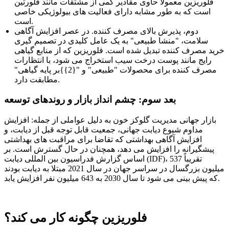
فلوریزین معمولاً حاوی مقادیر کمی از مشتقات مانند فلورتین
است که به طور مشابه دارای فعالیت های بیولوژیکی خاصی
است.
دوم، پذیرش بالای مصرف کننده. در عصر افزایش آگاهی
سلامت، "منشا طبیعی" به یک عامل کلیدی در تصمیم گیری
خرید مصرف کننده تبدیل شده است. فلوریزین که از منابع گیاهی
رایج مانند پوست درخت سیب استخراج می شود، با انتظارات
مصرف کننده برای محصولات "طبیعی" و "{2}}بر پایه گیاهی"
مطابقت دارد.
بعد سوم: چشم انداز بازار و روندهای توسعه
بازار جهانی مدیریت گلوکز خون به دلیل عواملی از جمله: افزایش
مداوم شیوع دیابت جهانی، جمعیت قابل توجه قبل از دیابت، و
افزایش آگاهی بهداشتی که تقاضا برای مراقبت های بهداشتی
پیشگیرانه را افزایش می دهد، همچنان در حال گسترش است. بر
اساس گزارش فدراسیون بین المللی دیابت (IDF)، تقریباً 537
میلیون بزرگسال در سراسر جهان در سال 2021 مبتلا به دیابت بودند
که پیش بینی می شود تا سال 2030 به 643 میلیون نفر افزایش یابد.
فلوریزین چگونه کار می کند؟