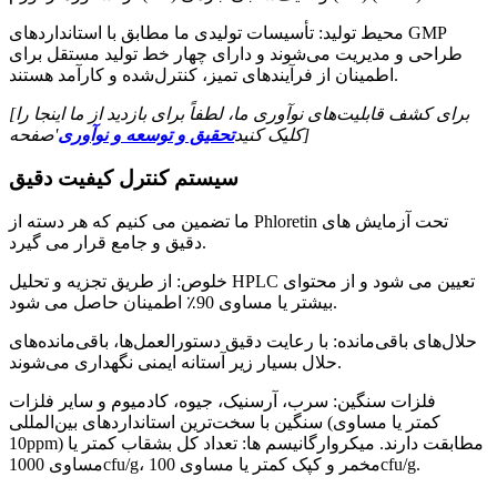
محیط تولید: تأسیسات تولیدی ما مطابق با استانداردهای GMP
طراحی و مدیریت می‌شوند و دارای چهار خط تولید مستقل برای
اطمینان از فرآیندهای تمیز، کنترل‌شده و کارآمد هستند.
[برای کشف قابلیت‌های نوآوری ما، لطفاً برای بازدید از ما اینجا را
'صفحه]
کلیک کنید
تحقیق و توسعه و نوآوری
سیستم کنترل کیفیت دقیق
ما تضمین می کنیم که هر دسته از Phloretin تحت آزمایش های
دقیق و جامع قرار می گیرد.
خلوص: از طریق تجزیه و تحلیل HPLC تعیین می شود و از محتوای
بیشتر یا مساوی 90٪ اطمینان حاصل می شود.
حلال‌های باقی‌مانده: با رعایت دقیق دستورالعمل‌ها، باقی‌مانده‌های
حلال بسیار زیر آستانه ایمنی نگهداری می‌شوند.
فلزات سنگین: سرب، آرسنیک، جیوه، کادمیوم و سایر فلزات
سنگین با سخت‌ترین استانداردهای بین‌المللی (کمتر یا مساوی
10ppm) مطابقت دارند. میکروارگانیسم ها: تعداد کل بشقاب کمتر یا
مساوی 1000cfu/g، مخمر و کپک کمتر یا مساوی 100cfu/g.