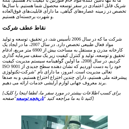
ما نه تنها تامین کننده-مواد خام فلورتین با کیفیت بالا هستیم، بلکه
شریک قابل اعتمادی در سفر توسعه محصول شما هستیم. با سال‌ها
تخصص در زمینه عصاره‌های گیاهی، ما دارای قابلیت‌های فوق‌العاده
و شهرت برجسته‌ای هستیم.
نقاط عطف شرکت
شرکت ما که در سال 2006 تأسیس شد، در تحقیق، توسعه و تولید
مواد فعال طبیعی تخصص دارد. در سال 2007، ما در ایجاد یک
کارخانه مدرن و مستقل به مساحت بیش از 6900 متر مربع، ادغام
تحقیق و توسعه، تولید و کنترل کیفیت زیر یک سقف سرمایه گذاری
کردیم. در سال 2008، ما اولین گواهینامه سیستم مدیریت کیفیت
ISO 9001 خود را به دست آوردیم که نشان دهنده سطح جدیدی از
تعالی مدیریت است. امروز، ما دارای نام "شرکت-تکنولوژی
پیشرفته ملی هستیم، دارای چندین اختراع اختراع هستیم، و به صدها
برند معروف جهانی لوازم آرایشی خدمات ارائه می دهیم.
[برای کسب اطلاعات بیشتر در مورد سفر ما، لطفا اینجا را کلیک
"صفحه]
کنید تا به ما مراجعه کنید "
تاریخچه توسعه