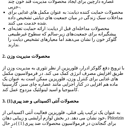
عصاره دارچین برای ایجاد محصولات مدیریت قند خون چند
جزیی-.
محصولات حمایت کننده دیابت: به عنوان مکمل های غذایی برای
مداخلات سبک زندگی در میان جمعیت های دیابتی تشخیص داده
شده خدمت می کنند.
محصولات مداخله‌ای قبل از دیابت: ارائه حمایت تغذیه‌ای
پیشگیرانه برای جمعیت‌های زیر-سالم که سطوح غیرطبیعی
گلوکز خون را نشان می‌دهند اما معیارهای تشخیص دیابت را
ندارند.
2. محصولات مدیریت وزن
با ترویج دفع گلوکز ادرار، فلوریزین از نظر تئوری به مدیریت وزن از
طریق افزایش مصرف انرژی کمک می کند. در فرمولاسیون مکمل
های غذایی برای کنترل وزن، فلوریزین ممکن است به عنوان یک
ماده هم افزایی در کنار اجزایی مانند عصاره چای سبز، گارسینیا
کامبوجیا و اسید لینولئیک مزدوج عمل کند.
3. محصولات آنتی اکسیدانی و ضد پیری{1}
به عنوان یک ترکیب پلی فنلی، فلوریزین فعالیت آنتی اکسیدانی از
خود نشان می دهد. در بخش لوازم آرایشی و زیبایی دهان، Phlorizin
برای گنجاندن در فرمولاسیون محصولات ضد پیری{1}}در حال