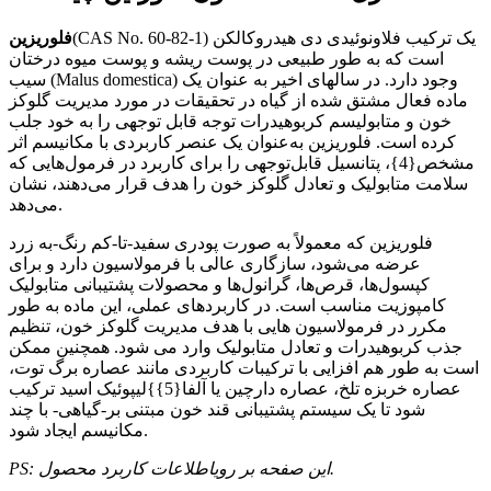
(CAS No. 60-82-1) یک ترکیب فلاونوئیدی دی هیدروکالکن
فلوریزین
است که به طور طبیعی در پوست ریشه و پوست میوه درختان
سیب (Malus domestica) وجود دارد. در سالهای اخیر به عنوان یک
ماده فعال مشتق شده از گیاه در تحقیقات در مورد مدیریت گلوکز
خون و متابولیسم کربوهیدرات توجه قابل توجهی را به خود جلب
کرده است. فلوریزین به‌عنوان یک عنصر کاربردی با مکانیسم اثر
مشخص{4}، پتانسیل قابل‌توجهی را برای کاربرد در فرمول‌هایی که
سلامت متابولیک و تعادل گلوکز خون را هدف قرار می‌دهند، نشان
می‌دهد.
فلوریزین که معمولاً به صورت پودری سفید-تا-کم رنگ-به زرد
عرضه می‌شود، سازگاری عالی با فرمولاسیون دارد و برای
کپسول‌ها، قرص‌ها، گرانول‌ها و محصولات پشتیبانی متابولیک
کامپوزیت مناسب است. در کاربردهای عملی، این ماده به طور
مکرر در فرمولاسیون هایی با هدف مدیریت گلوکز خون، تنظیم
جذب کربوهیدرات و تعادل متابولیک وارد می شود. همچنین ممکن
است به طور هم افزایی با ترکیبات کاربردی مانند عصاره برگ توت،
عصاره خربزه تلخ، عصاره دارچین یا آلفا{5}}لیپوئیک اسید ترکیب
شود تا یک سیستم پشتیبانی قند خون مبتنی بر-گیاهی- با چند
مکانیسم ایجاد شود.
.
PS: این صفحه بر روی
اطلاعات کاربرد محصول