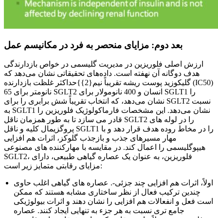
بعد دوم: مزایای منحصر به فرد در مکانیسم عمل
ارزش اصلی فلوریزین در مدیریت گلیسمی در خواص بازدارندگی
هدف دوگانه آن نهفته است. داده‌های تحقیقاتی نشان می‌دهد که
گلیکوزید پوست ریشه تقریباً نیم{2}}حداکثر غلظت بازدارنده (IC50)
65 نانومتر برای SGLT2 انسان و 400 نانومولار برای SGLT1 را
نشان می‌دهد، که انتخاب تقریباً شش برابری را برای SGLT2 نسبت
به SGLT1 نشان می‌دهد. این مشخصات فارماکولوژیک فلوریزین را
قادر می سازد تا به طور همزمان ناقل SGLT2 را در لوله های
پروگزیمال کلیه و ناقل SGLT1 را در مخاط روده هدف قرار دهد و با
مهار مسیرهای جذب و بازجذب گلوکز، اثرات هم افزایی
هیپوگلیسمی را اعمال کند. در مقایسه با مهارکننده های مصنوعی
SGLT2، فلوریزین، به عنوان یک عصاره گیاهی طبیعی، دارای
مزایای رقابتی متمایز زیر است:
اولاً، اثرات هم افزایی چند جزئی-. عصاره های گیاهی اغلب حاوی
چندین ترکیب فعال از نظر ساختاری مشابه هستند که ممکن
است فعل و انفعالات هم افزایی را نشان دهند و اثرات بیولوژیکی
جامع تری نسبت به هر جزء به تنهایی ایجاد کنند. عصاره