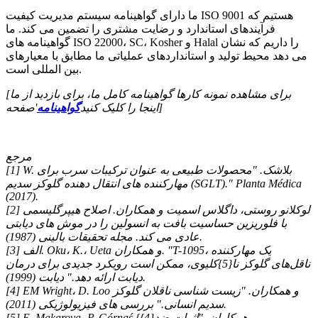
ما دارای گواهینامه سیستم مدیریت کیفیت ISO 9001 هستیم که
فرآیندهای استاندارد و رضایت مشتری را تضمین می کند. ما
گواهینامه های ISO 22000، SC، Kosher و Halal را داریم که نشان
می دهد محیط تولید و استانداردهای عملیاتی ما مطابق با معیارهای
بین المللی است.
[برای مشاهده نمونه کارها گواهینامه کامل ما، برای بازدید از ما
'صفحه]
اینجا را کلیک کنید
گواهینامه
مرجع
[1] W. بلاشک. "محصولات طبیعی به عنوان ترکیبات سرب برای
مهارکننده های انتقال دهنده گلوکز سدیم (SGLT)." Planta Médica
(2017).
[2] لوکلانو روستی، داگلاس اسمیت و همکاران. اصلاح هیپرگلیسمی
با فلوریزین حساسیت بافت به انسولین را در موش های دیابتی
عادی می کند. مجله تحقیقات بالینی (1987).
[3] الف. Oku، K.، Ueta و همکاران. "T-1095، یک مهارکننده
ناقل‌های گلوکز نا{5}کلیوی، ممکن است رویکرد جدیدی برای درمان
دیابت ارائه دهد." دیابت (1999).
[4] EM Wright، D. Loo و همکاران. "زیست شناسی ناقلان گلوکز
سدیم انسانی." بررسی های فیزیولوژیکی (2011).
[5] E. Makarova، P. Górnaś و همکاران. "اثرات ضد{4}}