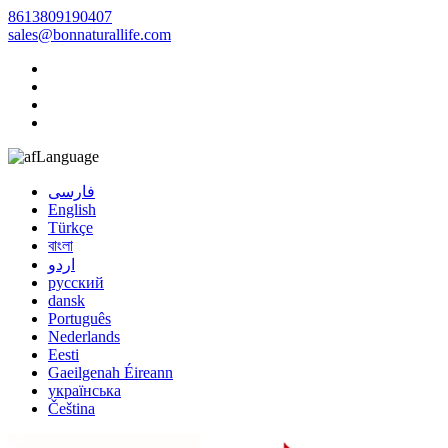
8613809190407
sales@bonnaturallife.com
Language
فارسی
English
Türkçe
বাংলা
اردو
русский
dansk
Português
Nederlands
Eesti
Gaeilgenah Éireann
українська
Čeština