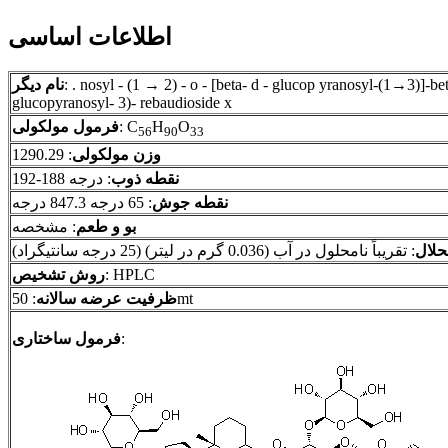
اطلاعات اساسی
nosyl - (1 → 2) - o - اسید o-} beta - d - glucopyranosyl - (1 → 2) -} o - [beta-d-glucopyranosysyl- (1 ~ beta-
نام دیگر
glucopyranosyl- 3)- rebaudioside x
O
H
: C
فرمول مولکولی
56
90
33
وزن مولکولی
: 1290.29
نقطه ذوب
: درجه 188-192
نقطه جوش
: 65 درجه 847.3 درجه
بو و طعم
: مشخصه
حلال
: تقریباً نامحلول در آب (0.036 گرم در لیتر) (25 درجه سانتیگراد)
: HPLC
روش تشخیص
: 50mt
ظرفیت عرضه سالانه
:
فرمول ساختاری