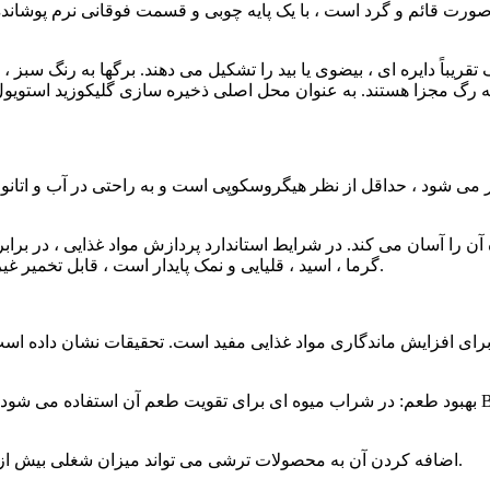
قریباً دایره ای ، بیضوی یا بید را تشکیل می دهند. برگها به رنگ سب
هر می شود ، حداقل از نظر هیگروسکوپی است و به راحتی در آب و اتان
گرما ، اسید ، قلیایی و نمک پایدار است ، قابل تخمیر غیر {3} است و فقط با تعداد محدودی از آنزیم ها می توان هیدرولیز کرد.
Marinating Assisted: اضافه کردن آن به محصولات ترشی می تواند میزان شغلی بیش از حد را سرکوب کرده و زمان مارپیچ را کوتاه کند.