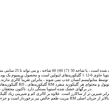
در برگهای خشک شده استویا بستگی دارد. تاکنون محققان حداقل 8 گلیکوزید شیرینی مختلف را از برگهای استویا جدا کرده اند.
 از نه گلیکوزید استویول است که شامل 1.0 ٪ از کل ، و 200-350 برابر شیرین تر از ساکارز است. علاوه بر کالری کم و شی
مزیت طعم خالص نیز برخوردار است و جزء گلیکوزیدهای استویول با نزدیکترین طعم