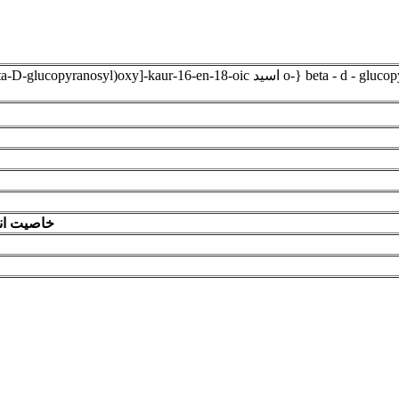
: .  [beta- d - glucop yranosyl-(1→3)]-beta-D-glucopyranosyl)oxy]-kaur-16-en-18-oic
خاصیت ان