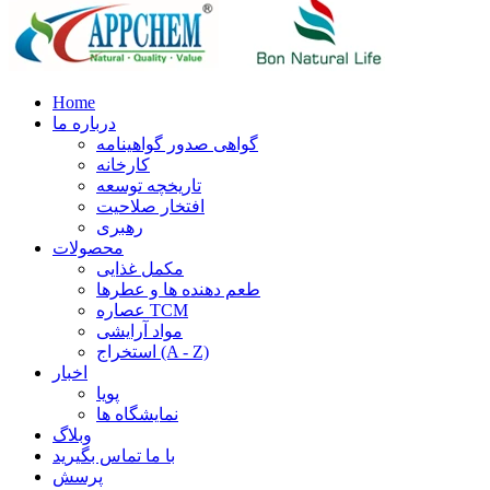
Home
درباره ما
گواهی صدور گواهینامه
کارخانه
تاریخچه توسعه
افتخار صلاحیت
رهبری
محصولات
مکمل غذایی
طعم دهنده ها و عطرها
عصاره TCM
مواد آرایشی
استخراج (A - Z)
اخبار
پویا
نمایشگاه ها
وبلاگ
با ما تماس بگیرید
پرسش