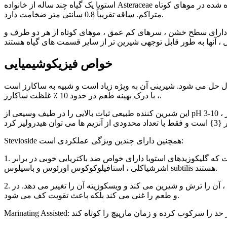
استویا یک گیاه چند ساله از خانواده Asteraceae است و به ارتفاعات 90-150 سانتی متر رسیده است. ساقه به صورت قائم و گرد است ، با یک پایه چوبی و قسمت فوقانی نرم پوشانده شده در موهای کوتاه
متراکم. ساقه تقریباً 0.8 سانتی متر ضخامت دارد.
ز ، دارای سطح خشن ، سرهای کم عمق ، موهای کوتاه از هر دو طرف و
خواص فیزیکوشیمیایی
ول حل می شود. شیرینی آن به ویژه زیاد است و شبیه به ساکارز است
، با درک بهینه طعم در حدود 10 ٪ غلظت ساکارز.
این شیرین کننده طبیعی ثبات بالایی را در طیف وسیعی از pH 3-10 ، مقاومت در برابر حرارت قوی و پایداری نور نشان می دهد و ذخیره آن را آسان می کند. در شرایط استاندارد پردازش مواد غذایی ، در برابر
Stevioside همچنین دارای چندین ویژگی عملکردی است:
1. اثر ضد باکتریایی: می تواند رشد باکتری های مختلف را مهار کند ، که برای افزایش ماندگاری مواد غذایی مفید است. تحقیقات نشان داده است که گلیکوزیدهای استویا دارای خواص ضد باکتریایی خوبی در برابر
اشرشیاکلی ، استافیلوکوکوس اورئوس و باسیلوس subtilis هستند.
2. بهبود طعم: در شراب میوه ای برای تقویت طعم آن استفاده می شود ، آن را ترش و شیرین می کند و ویسکوزیته آن را تغییر می دهد. در Baijiu ، باعث کاهش ادویه می شود ، در حالی که در آبجو ، نه تنها عطر
و طعم را غنی می کند بلکه باعث تقویت کف می شود.