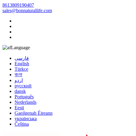
8613809190407
sales@bonnaturallife.com
Language
فارسی
English
Türkçe
বাংলা
اردو
русский
dansk
Português
Nederlands
Eesti
Gaeilgenah Éireann
українська
Čeština