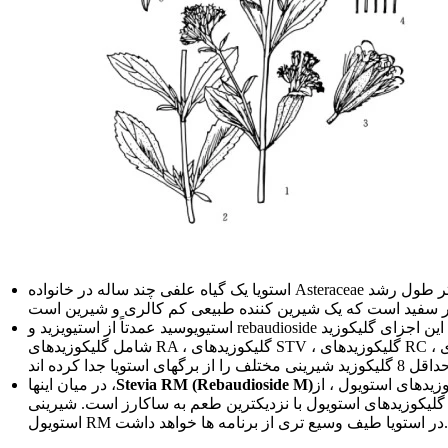
استویا یک گیاه علفی چند ساله در خانواده Asteraceae است و دارای ارتفاع گیاه 1 {6 {6} 1.3 متر است. نکات ریشه بزرگ شده است ، با شاخه 50 {7} 60} 60 شاخه ، و می تواند تا 25 سانتی متر طول رشد
استیویوسید عمدتاً از استیویزید و rebaudioside تشکیل شده است. این ترکیبات دارای طعم شیرین قوی هستند ، اما توسط متابولیسم انسان جذب نمی شوند ، بنابراین تقریباً کالری ندارند. این اجزای گلیکوزید
شامل گلیکوزیدهای RA ، گلیکوزیدهای STV ، گلیکوزیدهای RC ، گلیکوزیدهای RD ، گلیکوزیدهای RM و سایر گلیکوزیدها هستند. کیفیت انواع استویا به کل گلیکوزیدهای استویول و محتوای هر گلیکوزید منفرد
رینی زیاد گلیکوزیدهای استویول ، از
Stevia RM (Rebaudioside M)
در میان اینها ،
 به ساکارز است. شیرینی RM بالاتر از جریان اصلی RA در بازار است و تلخی ضعیف تر از RA است ، بنابراین مؤلفه RM
استویول RM در استویا طیف وسیع تری از برنامه ها خواهد داشت.