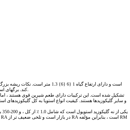
کند. برگهای استویا حاوی 6-12 ٪ گلیکوزیدهای اینولین است و محصول پریمیوم یک پودر سفید است که یک شیرین کننده طبیعی کم کالری و شیرین است.
یکی