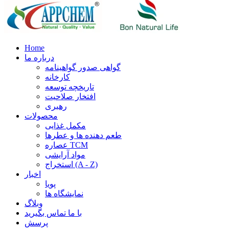
Home
درباره ما
گواهی صدور گواهینامه
کارخانه
تاریخچه توسعه
افتخار صلاحیت
رهبری
محصولات
مکمل غذایی
طعم دهنده ها و عطرها
عصاره TCM
مواد آرایشی
استخراج (A - Z)
اخبار
پویا
نمایشگاه ها
وبلاگ
با ما تماس بگیرید
پرسش