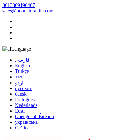
8613809190407
sales@bonnaturallife.com
Language
فارسی
English
Türkçe
বাংলা
اردو
русский
dansk
Português
Nederlands
Eesti
Gaeilgenah Éireann
українська
Čeština