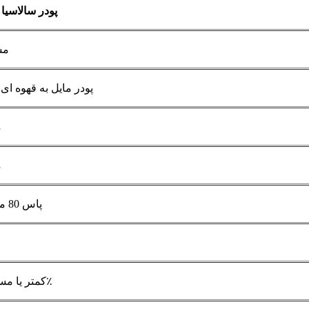
پودر سالاسیا ر
مش
پودر مایل به قهوه ای{0}}زر
م
م
95% پاس 80 مش
کمتر یا مساوی 5.0٪