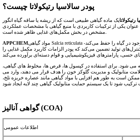
پودر سالاسیا رتیکولاتا چیست؟
 رتیکولاتا
یک ماده گیاهی طبیعی است که از ریشه یا ساقه گیاه انگور Salacia reticulata به دست می آید. این گیاه مدت‌هاست که در سیستم‌های گیاهی سنتی سریلانکا و هند برای حمایت از تعادل قند
ه عنوان یکی از ترکیبات کاربردی با منبع گیاهی با مشخصات عملکردی
مشخص در بخش مکمل‌های غذایی ظاهر شده است.
مواد گیاهی Salcia reticulata ممتاز را انتخاب می کند و از فرآیندهای استاندارد تمیز کردن، خشک کردن و آسیاب ریز استفاده می کند. این رویکرد مواد فعال طبیعی موجود در گیاه را حفظ می‌کند-
APPCHEM
رل‌های تولید تضمین می‌کند که پودر الزامات کاربرد مکمل غذایی را
ئه می شود. برای استفاده در کپسول ها، قرص ها، مخلوط های گیاهی،
مت متابولیک و مدیریت گلوکز خون را هدف قرار می دهند، وارد می
کن است به طور هم افزایی با مواد گیاهی مانند عصاره خربزه تلخ،
گواهی آنالیز (COA)
اطلاعات عمومی