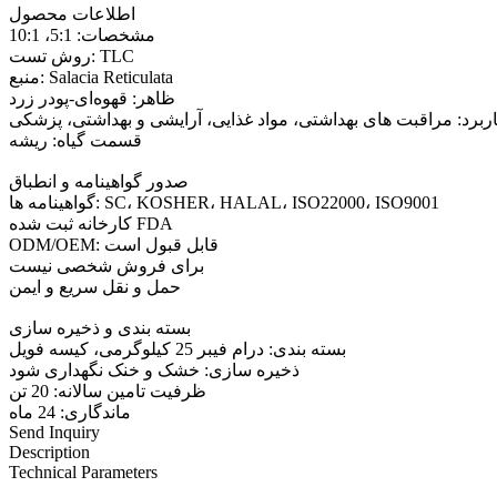
اطلاعات محصول
مشخصات: 5:1، 10:1
روش تست: TLC
منبع: Salacia Reticulata
ظاهر: قهوه‌ای-پودر زرد
ربرد: مراقبت های بهداشتی، مواد غذایی، آرایشی و بهداشتی، پزشکی
قسمت گیاه: ریشه
صدور گواهینامه و انطباق
گواهینامه ها: SC، KOSHER، HALAL، ISO22000، ISO9001
کارخانه ثبت شده FDA
ODM/OEM: قابل قبول است
برای فروش شخصی نیست
حمل و نقل سریع و ایمن
بسته بندی و ذخیره سازی
بسته بندی: درام فیبر 25 کیلوگرمی، کیسه فویل
ذخیره سازی: خشک و خنک نگهداری شود
ظرفیت تامین سالانه: 20 تن
ماندگاری: 24 ماه
Send Inquiry
Description
Technical Parameters