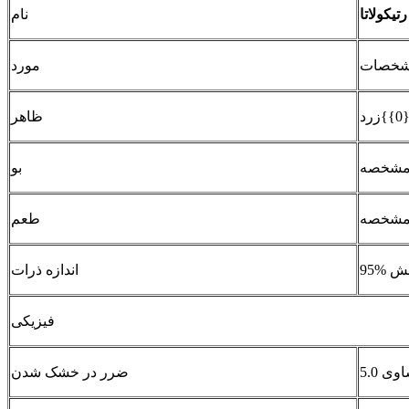
تیکولاتا
نام
خصات
مورد
د
ظاهر
شخصه
بو
شخصه
طعم
اندازه ذرات
فیزیکی
ضرر در خشک شدن