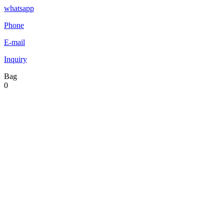
whatsapp
Phone
E-mail
Inquiry
Bag
0