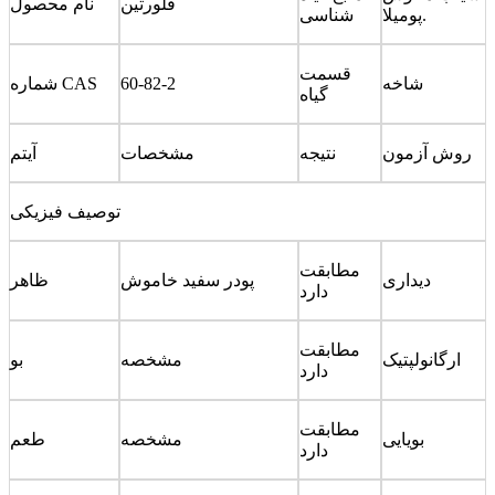
فلورتین
نام محصول
پومیلا.
شناسی
قسمت
شاخه
60-82-2
شماره CAS
گیاه
روش آزمون
نتیجه
مشخصات
آیتم
توصیف فیزیکی
مطابقت
دیداری
پودر سفید خاموش
ظاهر
دارد
مطابقت
ارگانولپتیک
مشخصه
بو
دارد
مطابقت
بویایی
مشخصه
طعم
دارد