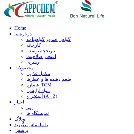
Home
درباره ما
گواهی صدور گواهینامه
کارخانه
تاریخچه توسعه
افتخار صلاحیت
رهبری
محصولات
مکمل غذایی
طعم دهنده ها و عطرها
عصاره TCM
مواد آرایشی
استخراج (A - Z)
اخبار
پویا
نمایشگاه ها
وبلاگ
با ما تماس بگیرید
پرسش