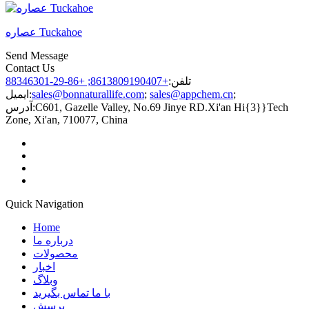
عصاره Tuckahoe
Send Message
Contact Us
تلفن:
+8613809190407; +86-29-88346301
;
sales@appchem.cn
;
sales@bonnaturallife.com
ایمیل:
C601, Gazelle Valley, No.69 Jinye RD.Xi'an Hi{3}}Tech
آدرس:
Zone, Xi'an, 710077, China
Quick Navigation
Home
درباره ما
محصولات
اخبار
وبلاگ
با ما تماس بگیرید
پرسش