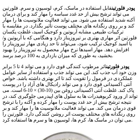
پودر فلورتین
قابل استفاده در ماسک، کرم، لوسیون و سرم. فلورتین
می تواند ترشح بیش از حد غدد سباسه را مهار کند و برای درمان
آکنه شدید استفاده می شود. می تواند فعالیت ملانوسیت ها را مهار
کند و بر روی رنگدانه های مختلف پوست تأثیر بگذارد. در مقایسه با
ترکیبات طبیعی مشابه آربوتین و کوجیک اسید، غلظت یکسان
فلورتین اثر مهاری بهتری بر تیروزیناز دارد و هنگامی که با آربوتین و/
یا اسید کوجیک ترکیب شود، می‌تواند تا حد زیادی مهار تیروزیناز را
افزایش دهد. مهار اسیدها نرخ مهار محصول به تیروزیناز را بهبود
بخشید، به طوری که میزان بازداری به 100 درصد برسد.
پودر فلورتین
اثر مرطوب کنندگی قوی دارد و می تواند 4 تا 5 برابر
وزن خود آب جذب کند. این می تواند جذب و استفاده از سایر عوامل
عملکردی در فرمول را تقویت کند تا اثر بهتری داشته باشد. خواص
آنتی اکسیدانی قوی دارد و می تواند رادیکال های آزاد را در پوست
پاک کند. غلظت آنتی اکسیدانی روغن بین (10-30) × 10-6 است. می
تواند از ورود کربوهیدرات ها به سلول های اپیدرمی جلوگیری کند، در
نتیجه ترشح بیش از حد غدد پوست را مهار کرده و آکنه را با ترشح
قوی درمان می کند. می تواند فعالیت ملانوسیت ها را مهار کند و بر
روی رنگدانه های مختلف پوست اثر روشن کنندگی دارد. فلورتین را
می توان در ماسک ها، کرم ها، لوسیون ها و سرم ها استفاده کرد.