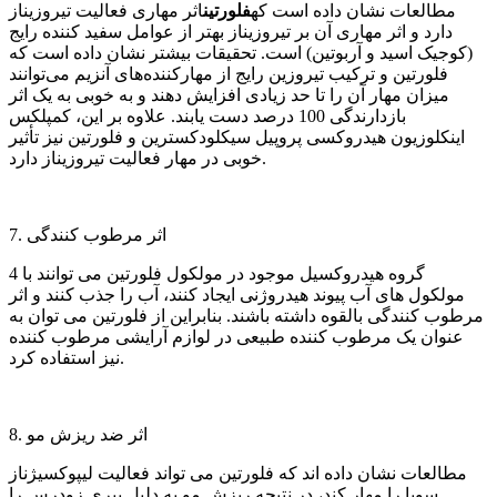
مطالعات نشان داده است که
فلورتین
اثر مهاری فعالیت تیروزیناز
دارد و اثر مهاری آن بر تیروزیناز بهتر از عوامل سفید کننده رایج
(کوجیک اسید و آربوتین) است. تحقیقات بیشتر نشان داده است که
فلورتین و ترکیب تیروزین رایج از مهارکننده‌های آنزیم می‌توانند
میزان مهار آن را تا حد زیادی افزایش دهند و به خوبی به یک اثر
بازدارندگی 100 درصد دست یابند. علاوه بر این، کمپلکس
اینکلوزیون هیدروکسی پروپیل سیکلودکسترین و فلورتین نیز تأثیر
خوبی در مهار فعالیت تیروزیناز دارد.
7. اثر مرطوب کنندگی
4 گروه هیدروکسیل موجود در مولکول فلورتین می توانند با
مولکول های آب پیوند هیدروژنی ایجاد کنند، آب را جذب کنند و اثر
مرطوب کنندگی بالقوه داشته باشند. بنابراین از فلورتین می توان به
عنوان یک مرطوب کننده طبیعی در لوازم آرایشی مرطوب کننده
نیز استفاده کرد.
8. اثر ضد ریزش مو
مطالعات نشان داده اند که فلورتین می تواند فعالیت لیپوکسیژناز
سویا را مهار کند، در نتیجه ریزش مو به دلیل پیری زودرس را