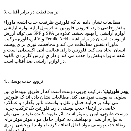
3. اثر محافظت در برابر آفتاب
مطالعات نشان داده اند که فلورتین ظرفیت جذب اشعه ماوراء
بنفش خاصی دارد، افزودن فلورتین به فرمول اولیه لوازم آرایشی
می تواند ارزش SPF و SPA لوازم آرایشی را بهبود بخشد. علاوه بر
این،
فلورتین
ترکیب V و Ferulic Acid از پوست انسان در برابر اشعه
ماوراء بنفش محافظت می کند و محافظت نوری برای پوست
انسان ایجاد می کند. فلورتین دارای فعالیت آنتی اکسیدانی است و
اشعه ماوراء بنفش را جذب می کند و دارای ارزش کاربردی بالقوه
در لوازم آرایشی ضد آفتاب است.
4. ترویج جذب پوستی
پودر فلورتین
یک ترکیب چربی دوست است که از طریق لیپیدهای بین
سلولی به پوست نفوذ می کند. مطالعات نشان داده اند که فلورتین
می تواند بر فرآیند حمل و نقل با واسطه تاثیر بگذارد و عملکرد
خاصی در ارتقاء جذب پوستی دارد. فلورتین یک ترکیب چربی
دوست طبیعی، ایمن و موثر است. اثر تقویت کننده نفوذ را می توان
به لوازم آرایشی و بهداشتی به عنوان حامل مواد موثر موثر برای
ارتقاء جذب پوستی مواد فعال اضافه کرد تا بتوانند اثربخشی بهتری
داشته باشند.