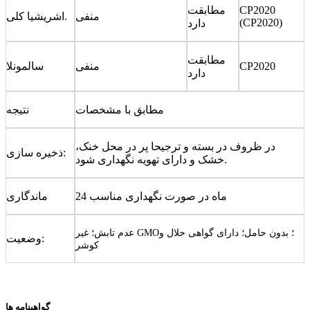
CP2020
مطابقت
منفی
اشریشیا کلی.
(CP2020)
دارد
مطابقت
CP2020
منفی
سالمونلا
دارد
مطابق با مشخصات
نتیجه
در ظروف در بسته و ترجیحا پر در محل خنک،
ذخیره سازی:
خشک و دارای تهویه نگهداری شود.
24 ماه در صورت نگهداری مناسب
ماندگاری
عدم تابش؛ غیر GMO؛ بدون حامل؛ دارای گواهی حلال و
وضعیت:
کوشر
گواهینامه ها