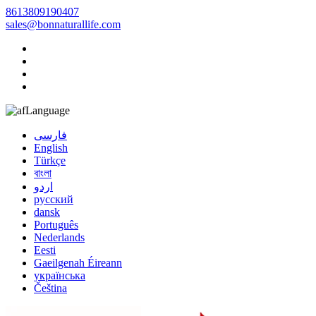
8613809190407
sales@bonnaturallife.com
Language
فارسی
English
Türkçe
বাংলা
اردو
русский
dansk
Português
Nederlands
Eesti
Gaeilgenah Éireann
українська
Čeština