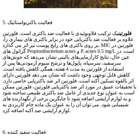
5. فعالیت باکتریواستاتیک
فلورتین
یک ترکیب فلاونوئیدی با فعالیت ضد باکتری است. فلورتین
علاوه بر فعالیت ضد باکتریایی خود در برابر باکتری های بیماری زا،
بر روی باکتری های رایج پوست نیز اثر می گذارد. MIC فلورتین در
گرانول های Propionibacterium acnes و P. acnes 0.5 mg/L است. در
عین حال، نتایج کارآزمایی‌های بالینی نشان می‌دهد که جوش‌های
سرسفید، سرسیاه، پاپول‌ها و ترشح سبوم آزمودنی‌ها پس از
استفاده از فلورتین به مدت 4 هفته، همگی کاهش یافته است.
کاهش قابل توجهی وجود داشت که نشان می دهد فلورتین دارای
اثر بالقوه تسکین آکنه است. فلورتین اثر ضد باکتریایی خاصی دارد.
با تحقیقات عمیق در مورد اثر ضد باکتریایی فلورتین، فلورتین ممکن
است به عنوان نوع جدیدی از عامل ضد باکتری طبیعی ساخته شود
و به لوازم آرایشی اضافه شود تا جایگزین برخی از نگهدارنده های
شیمیایی شود. می توان آن را به عنوان یک ماده خام کاربردی به
لوازم آرایشی ضد آکنه اضافه کرد.
6. فعالیت سفید کننده