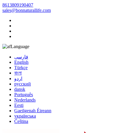
8613809190407
sales@bonnaturallife.com
Language
فارسی
English
Türkçe
বাংলা
اردو
русский
dansk
Português
Nederlands
Eesti
Gaeilgenah Éireann
українська
Čeština