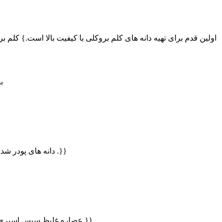
اولین قدم برای تهیه دانه های کلم بروکلی با کیفیت بالا است.} کلم
ب
دانه های پودر شده را با حلالهایی مانند اتانول یا آب مخلوط کنید تا مواد فعال . استخراج شود ، سپس مخلوط گرم می شود و فیلتر می شود تا هرگونه ناخالصی .}}
عصاره غلیظ سپس اسپری خشک می شود ، که شامل تبدیل مایع به یک پودر خشک با خشک شدن سریع با هوای گرم . این محصول نهایی ، پودر عصاره بذر کلم بروکلی.}}