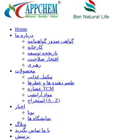
Home
درباره ما
گواهی صدور گواهینامه
کارخانه
تاریخچه توسعه
افتخار صلاحیت
رهبری
محصولات
مکمل غذایی
طعم دهنده ها و عطرها
عصاره TCM
مواد آرایشی
استخراج (A - Z)
اخبار
پویا
نمایشگاه ها
وبلاگ
با ما تماس بگیرید
پرسش