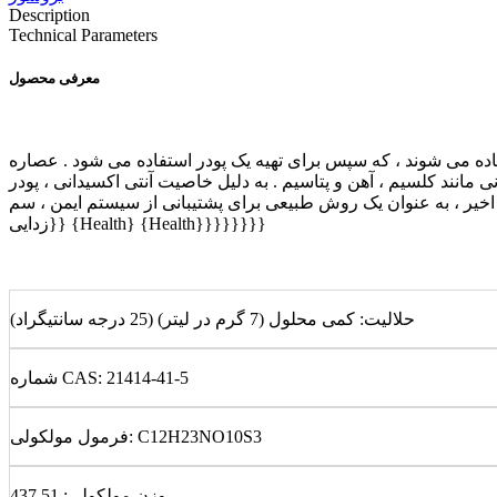
Description
Technical Parameters
معرفی محصول
اده می شوند ، که سپس برای تهیه یک پودر استفاده می شود . عصاره
 مانند کلسیم ، آهن و پتاسیم . به دلیل خاصیت آنتی اکسیدانی ، پودر
خیر ، به عنوان یک روش طبیعی برای پشتیبانی از سیستم ایمن ، سم
زدایی}} {Health} {Health}}}}}}}}
حلالیت: کمی محلول (7 گرم در لیتر) (25 درجه سانتیگراد)
شماره CAS: 21414-41-5
H23NO10S3
فرمول مولکولی: C12
وزن مولکولی: 437.51