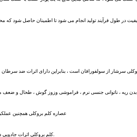
کلی سرشار از سولفورافان است ، بنابراین دارای اثرات ضد سرطان اس
 بدن ریه ، ناتوانی جنسی نرم ، فراموشی وزوز گوش ، طحال و ضعف معد
◢ عصاره کلم بروکلی همچنین عملکرد 
◢ کلم بروکلی اثرات جادویی در کشتن هلیکوباکتر پیلوری دارد ، که باعث سرطان معده می شود.