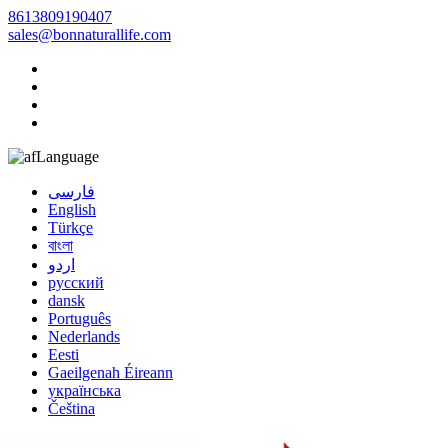
8613809190407
sales@bonnaturallife.com
Language
فارسی
English
Türkçe
বাংলা
اردو
русский
dansk
Português
Nederlands
Eesti
Gaeilgenah Éireann
українська
Čeština