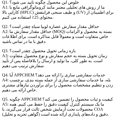
Q1. خلوص این محصول چگونه تایید می شود؟
A1: ما از روش های تحلیلی معتبر مانند کروماتوگرافی مایع با
کارایی بالا (HPLC) و طیف سنجی فرابنفش (UV) برای اطمینان از
محتوای 25٪ استفاده می کنیم.
Q2. حداقل مقدار سفارش عصاره لوبیا سیاه چقدر است؟
A2: حداقل مقدار سفارش ما (MOQ) بسته به محصول و الزامات
خاص متفاوت است و معمولاً قابل مذاکره است. برای اطلاعات
دقیق با ما در تماس باشید.
Q3. بازه زمانی تحویل محصول چقدر است؟
A3: زمان تحویل بسته به حجم سفارش و نوع محصول متفاوت
است. به طور کلی، ما تولید و ارسال را بلافاصله پس از تأیید
سفارش ترتیب می دهیم.
Q4. آیا APPCHEM خدمات سفارشی سازی را ارائه می دهد؟
A4: بله، ما خدمات سفارشی سازی از جمله بسته بندی، برچسب
زدن و تنظیم مشخصات محصول را برای برآوردن نیازهای مشتری
خاص ارائه می دهیم.
Q5. چگونه APPCHEM کیفیت و ثبات محصول را تضمین می کند؟
A5: ما یک سیستم کنترل کیفیت دقیق را حفظ می کنیم. همه
محصولات تحت آزمایش شخص ثالث قرار می‌گیرند، با COA
(گواهی تجزیه و تحلیل) دقیق و داده‌های پایداری ارائه شده است.