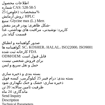
اطلاعات محصول
شماره CAS: 528-58-5
مشخصات: (خلوص) 25%
روش آزمایش: HPLC
منبع: Glycine max (L.) Merr.
شکل ظاهری: پودر قرمز بنفش-
کاربرد: نوشیدنی، مراقبت های بهداشتی، غذا
قسمت گیاه: بذر
صدور گواهینامه و انطباق
گواهینامه ها: SC، KOSHER، HALAL، ISO22000، ISO9001
کارخانه ثبت شده FDA
ODM/OEM: قابل قبول است
برای فروش شخصی نیست
حمل و نقل سریع و ایمن
بسته بندی و ذخیره سازی
بسته بندی: درام فیبر 25 کیلوگرمی، کیسه فویل
ذخیره سازی: خشک و خنک نگهداری شود
ظرفیت تامین سالانه: 20 تن
ماندگاری: 24 ماه
Send Inquiry
Description
Technical Parameters