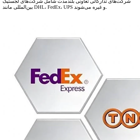
شرکت‌های تدارکاتی تعاونی بلندمدت شامل شرکت‌های لجستیک
بین‌المللی مانند DHL، FedEx، UPS و غیره می‌شوند.