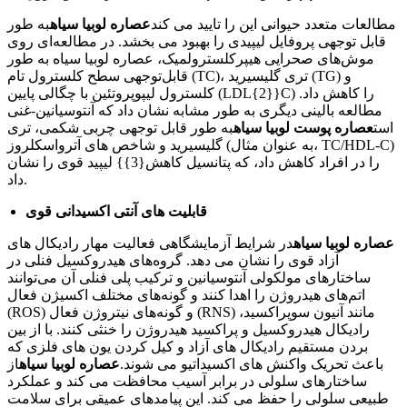
مطالعات متعدد حیوانی این را تایید می کند
عصاره لوبیا سیاه
به طور
قابل توجهی پروفایل لیپیدی را بهبود می بخشد. در مطالعه‌ای روی
موش‌های صحرایی هیپرکلسترولمیک، عصاره لوبیا سیاه به طور
قابل‌توجهی سطح کلسترول تام (TC)، تری گلیسیرید (TG) و
کلسترول لیپوپروتئین با چگالی پایین (LDL{2}}C) را کاهش داد.
مطالعه بالینی دیگری به طور مشابه نشان داد که آنتوسیانین-غنی
است
عصاره پوست لوبیا سیاه
به طور قابل توجهی چربی شکمی، تری
گلیسیرید و شاخص های آترواسکلروز (به عنوان مثال، TC/HDL-C)
را در افراد کاهش داد، که پتانسیل کاهش{3}} لیپید قوی را نشان
داد.
قابلیت های آنتی اکسیدانی قوی
عصاره لوبیا سیاه
در شرایط آزمایشگاهی فعالیت مهار رادیکال های
آزاد قوی را نشان می دهد. گروه‌های هیدروکسیل فنلی در
ساختارهای مولکولی آنتوسیانین و ترکیب پلی فنلی آن می‌توانند
اتم‌های هیدروژن را اهدا کنند و گونه‌های مختلف اکسیژن فعال
(ROS) و گونه‌های نیتروژن فعال (RNS) مانند آنیون سوپراکسید،
رادیکال هیدروکسیل و پراکسید هیدروژن را خنثی کنند. با از بین
بردن مستقیم رادیکال های آزاد و کیل کردن یون های فلزی که
باعث تحریک واکنش های اکسیداتیو می شوند.
عصاره لوبیا سیاه
از
ساختارهای سلولی در برابر آسیب محافظت می کند و عملکرد
طبیعی سلولی را حفظ می کند. این پیامدهای عمیقی برای سلامت