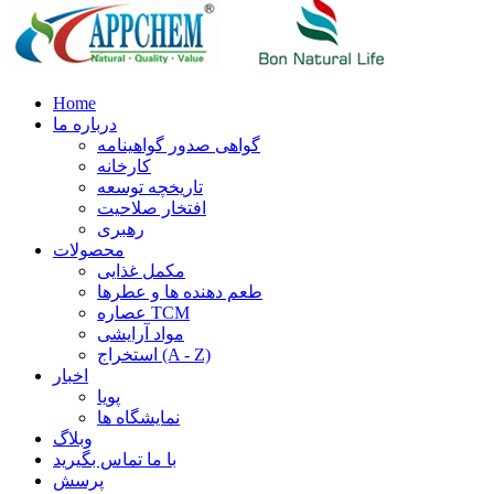
Home
درباره ما
گواهی صدور گواهینامه
کارخانه
تاریخچه توسعه
افتخار صلاحیت
رهبری
محصولات
مکمل غذایی
طعم دهنده ها و عطرها
عصاره TCM
مواد آرایشی
استخراج (A - Z)
اخبار
پویا
نمایشگاه ها
وبلاگ
با ما تماس بگیرید
پرسش