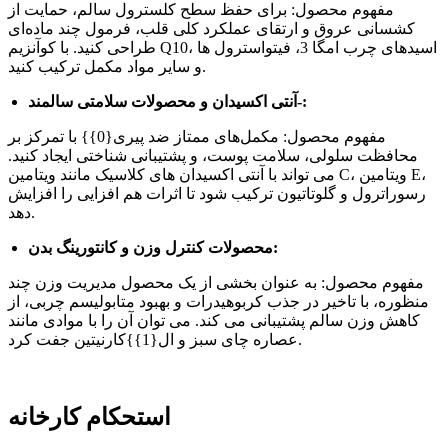
مفهوم محصول: برای حفظ سطح کلسترول سالم، حمایت از
کشسانی عروق و ارتقای عملکرد کلی قلب، فرمول چند ماده‌ای
طراحی کنید. با کوآنزیم Q10، اسیدهای چرب امگا 3، فیتواسترول ها
و سایر مواد مکمل ترکیب کنید.
آنتی اکسیدان و محصولات سلامتی سالمند-:
مفهوم محصول: مکمل‌های ممتاز ضد پیری{0}} با تمرکز بر
محافظت سلولی، سلامت پوست، و پشتیبانی شناختی ایجاد کنید.
می تواند با آنتی اکسیدان های کلاسیک مانند ویتامین C، ویتامین E،
رسوراترول و گلوتاتیون ترکیب شود تا اثرات هم افزایی را افزایش
دهد.
محصولات کنترل وزن و کانتورینگ بدن:
مفهوم محصول: به عنوان بخشی از یک محصول مدیریت وزن چند
منظوره، با تاخیر در جذب کربوهیدرات و بهبود متابولیسم چربی، از
کاهش وزن سالم پشتیبانی می کند. می توان آن را با موادی مانند
عصاره چای سبز و ال{1}}کارنیتین جفت کرد.
استحکام کارخانه