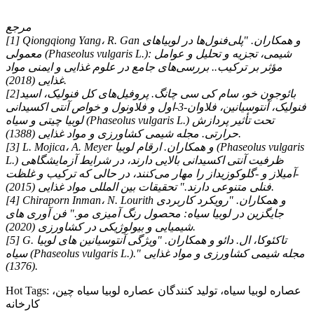
مرجع
[1] Qiongqiong Yang، R. Gan و همکاران. "پلی‌فنول‌ها در لوبیاهای
معمولی (Phaseolus vulgaris L.): شیمی، تجزیه و تحلیل و عوامل
مؤثر بر ترکیب.. بررسی‌های جامع در علوم غذایی و ایمنی مواد
غذایی (2018).
[2]بائوجون خو، سام کی سی چانگ. پروفیل‌های کل فنولیک، اسید
فنولیک، آنتوسیانین، فلاوان-3-اول و فلاونول و خواص آنتی اکسیدانی
لوبیا چیتی و سیاه (Phaseolus vulgaris L.) تحت تأثیر پردازش
حرارتی. مجله شیمی کشاورزی و مواد غذایی (1388).
[3] L. Mojica، A. Meyer و همکاران. ارقام لوبیا (Phaseolus vulgaris
L.) ظرفیت آنتی اکسیدانی بالایی دارند، در شرایط آزمایشگاهی
-آمیلاز و -گلوکوزیداز را مهار می‌کنند، در حالی که ترکیب و غلظت
فنلی متنوعی دارند." تحقیقات بین المللی مواد غذایی (2015).
[4] Chiraporn Inman، N. Lourith و همکاران. "رویکرد کاربردی
جایگزین در لوبیا سیاه: محصول رنگ آمیزی مو." فن آوری های
شیمیایی و بیولوژیکی در کشاورزی (2020).
[5] G. تاکئوکا، ال. دائو و همکاران. "ویژگی آنتوسیانین های لوبیا
سیاه (Phaseolus vulgaris L.)." مجله شیمی کشاورزی و مواد غذایی
(1376).
Hot Tags: عصاره لوبیا سیاه، تولید کنندگان عصاره لوبیا سیاه چین،
کارخانه