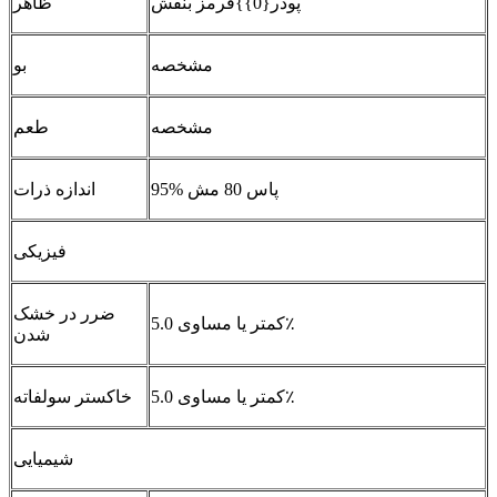
پودر{0}}قرمز بنفش
ظاهر
مشخصه
بو
مشخصه
طعم
95% پاس 80 مش
اندازه ذرات
فیزیکی
ضرر در خشک
کمتر یا مساوی 5.0٪
شدن
کمتر یا مساوی 5.0٪
خاکستر سولفاته
شیمیایی