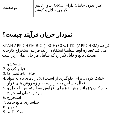
بدون تابش- GMO غیر- بدون حامل؛ دارای
وضعیت:
گواهی حلال و کوشر
نمودار جریان فرآیند چیست؟
XI'AN APP-CHEM BIO (TECH) CO., LTD. (APPCHEM) فراهم
می کند
عصاره لوبیا سیاه
با استفاده از یک فرآیند استخراج کارخانه
صنعتی بالغ و قابل تکرار، که شامل مراحل اصلی زیر است:
شستشو
فیلتر کردن
حذف ناخالصی ها
خشک کردن: برای جلوگیری از آسیب{0}در دمای بالا به مواد
فعال حساس به حرارت، به ویژه روغن های فرار.
خرد کردن: (مانند مش 80) برای افزایش سطح تماس با حلال و
بهبود راندمان استخراج.
استخراج
جداسازی مایع جامد
تطهیر
تمرکز کنید