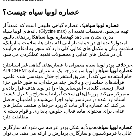
عصاره لوبیا سیاه چیست؟
عصاره لوبیا سیاه
یک عصاره گیاهی طبیعی-است که عمدتاً از
دانه‌های لوبیا سیاه (Glycine max) تهیه می‌شود. تحقیقات تغذیه ای
مدرن نشان می دهد که
عصاره لوبیا سیاه
کاربردهای بالقوه
امیدوارکننده ای در حمایت از آنتی اکسیدان ها، سلامت متابولیک،
سلامت زنان و مکمل های غذایی کلی دارد که منجر به ادغام فزاینده
آن در مکمل های غذایی و محصولات تغذیه عملکردی می شود.
برخلاف پودر لوبیا سیاه معمولی یا عصاره‌های گیاهی غیر استاندارد-،
عصاره لوبیا سیاه
از لوبیا سیاه درجه یک به عنوان ماده
APPCHEM's
خام استفاده می کند. از طریق استخراج حلال مهندسی شده علمی،
فرآیندهای جداسازی و پالایش چند مرحله‌ای، به طور خاص جزء
فعال زیستی کلیدی - آنتوسیانین‌ها - را در لوبیا هدف قرار داده و
متمرکز می‌کند. پروتکل‌های سخت‌گیرانه استخراج و کنترل کیفیت
استاندارد شده در سرتاسر تولید اجرا می‌شوند و اطمینان حاصل
می‌کنند که عصاره با الزامات کاربرد حرفه‌ای صنعت مکمل‌های
غذایی برای محتوای ماده فعال، خلوص، پایداری و قوام دسته‌ای
مطابقت دارد.
عصاره لوبیا سیاه
معمولاً به شکل پودر عرضه می شود که سازگاری
عالی با فرمولاسیون و سازگاری پردازش را ارائه می دهد. می توان