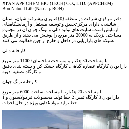
XI'AN APP-CHEM BIO (TECH) CO., LTD. (APPCHEM)
Bon Natural Life (Nasdaq: BON)
دفتر مرکزی شرکت در منطقه{0}فناوری پیشرفته شیان، استان
شانشی، دارای مرکز تحقیق و توسعه مستقل و آزمایشگاه‌های
آزمایش است. سایت های تولید دالی و تونگ چوان آن در مجموع
مساحتی نزدیک به 20000 متر مربع را پوشش می دهند و از طریق
شبکه های بازاریابی در داخل و خارج از چین فعالیت می کنند.
کارخانه دالی
با مساحت 30 هکتار و مساحت ساختمان 11000 متر مربع
دارا بودن کارگاه عصاره گیاهی، کارگاه خشک کن و بسته بندی دقیق
و کارگاه تصفیه ادویه
کارخانه تونگ چوان
با مساحت 20 هکتار، با مساحت ساخت 6900 متر مربع
دارا بودن 3 کارگاه تمیز، 2 خط تولید محصولات فرمولاسیون و 1
خط تولید مواد غذایی ویژه در حال احداث