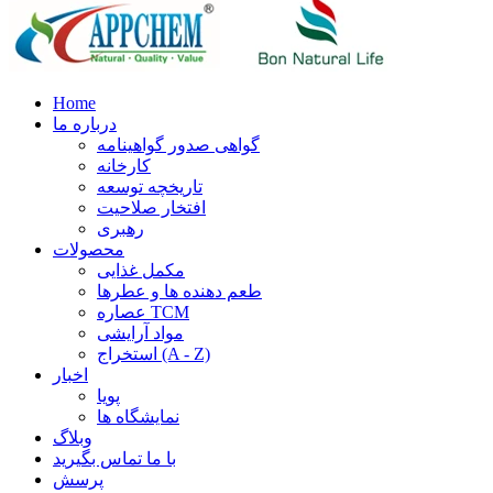
Home
درباره ما
گواهی صدور گواهینامه
کارخانه
تاریخچه توسعه
افتخار صلاحیت
رهبری
محصولات
مکمل غذایی
طعم دهنده ها و عطرها
عصاره TCM
مواد آرایشی
استخراج (A - Z)
اخبار
پویا
نمایشگاه ها
وبلاگ
با ما تماس بگیرید
پرسش