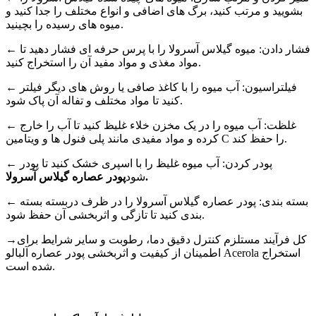
بشویید و مرتب کنید، برگ های اضافی و انواع مختلف را جدا کنید و
میوه های رسیده را بچینید.
← فشار دادن: میوه گیلاس آسرولا را با پرس حرفه ای فشار دهید تا
مواد مغذی و مواد مفید آن را استخراج کنید.
← فیلتراسیون: آب میوه را با کاغذ صافی یا روش های دیگر فیلتر
کنید تا مواد مختلف و تفاله آن پاک شود.
← غلظت: آب میوه را در یک مخزن خلاء غلیظ کنید تا آب را خارج
کرده و مواد مفیدی مانند پلی فنول ها و ویتامین C را حفظ کند.
← پودر کردن: آب میوه غلیظ را با اسپری خشک کنید تا پودر
پودر عصاره گیلاس آسرولا.
شود
← بسته بندی: پودر عصاره گیلاس آسرولا را در ظرف دربسته بسته
بندی کنید تا تازگی و اثربخشی آن حفظ شود.
→کل فرآیند مستلزم کنترل دقیق دما، رطوبت و سایر شرایط برای
اطمینان از کیفیت و اثربخشی پودر عصاره آلبالو Acerola استخراج
شده است.