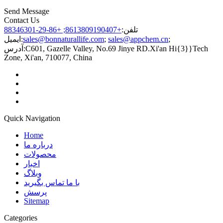
Send Message
Contact Us
تلفن:
+8613809190407; +86-29-88346301
;
sales@appchem.cn
;
sales@bonnaturallife.com
ایمیل:
C601, Gazelle Valley, No.69 Jinye RD.Xi'an Hi{3}}Tech
آدرس:
Zone, Xi'an, 710077, China
Quick Navigation
Home
درباره ما
محصولات
اخبار
وبلاگ
با ما تماس بگیرید
پرسش
Sitemap
Categories