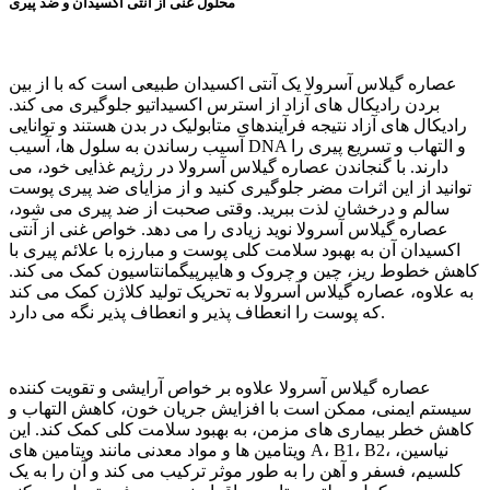
محلول غنی از آنتی اکسیدان و ضد پیری
عصاره گیلاس آسرولا یک آنتی اکسیدان طبیعی است که با از بین
بردن رادیکال های آزاد از استرس اکسیداتیو جلوگیری می کند.
رادیکال های آزاد نتیجه فرآیندهای متابولیک در بدن هستند و توانایی
آسیب رساندن به سلول ها، آسیب DNA و التهاب و تسریع پیری را
دارند. با گنجاندن عصاره گیلاس آسرولا در رژیم غذایی خود، می
توانید از این اثرات مضر جلوگیری کنید و از مزایای ضد پیری پوست
سالم و درخشان لذت ببرید. وقتی صحبت از ضد پیری می شود،
عصاره گیلاس آسرولا نوید زیادی را می دهد. خواص غنی از آنتی
اکسیدان آن به بهبود سلامت کلی پوست و مبارزه با علائم پیری با
کاهش خطوط ریز، چین و چروک و هایپرپیگمانتاسیون کمک می کند.
به علاوه، عصاره گیلاس آسرولا به تحریک تولید کلاژن کمک می کند
که پوست را انعطاف پذیر و انعطاف پذیر نگه می دارد.
عصاره گیلاس آسرولا علاوه بر خواص آرایشی و تقویت کننده
سیستم ایمنی، ممکن است با افزایش جریان خون، کاهش التهاب و
کاهش خطر بیماری های مزمن، به بهبود سلامت کلی کمک کند. این
ویتامین ها و مواد معدنی مانند ویتامین های A، B1، B2، نیاسین،
کلسیم، فسفر و آهن را به طور موثر ترکیب می کند و آن را به یک