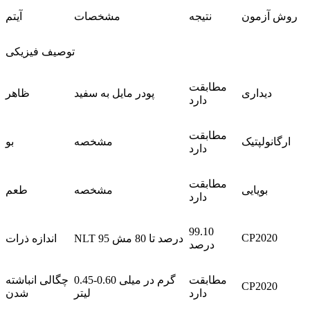
روش آزمون
نتیجه
مشخصات
آیتم
توصیف فیزیکی
مطابقت
دیداری
پودر مایل به سفید
ظاهر
دارد
مطابقت
ارگانولپتیک
مشخصه
بو
دارد
مطابقت
بویایی
مشخصه
طعم
دارد
99.10
CP2020
NLT 95 درصد تا 80 مش
اندازه ذرات
درصد
مطابقت
0.45-0.60 گرم در میلی
چگالی انباشته
CP2020
دارد
لیتر
شدن