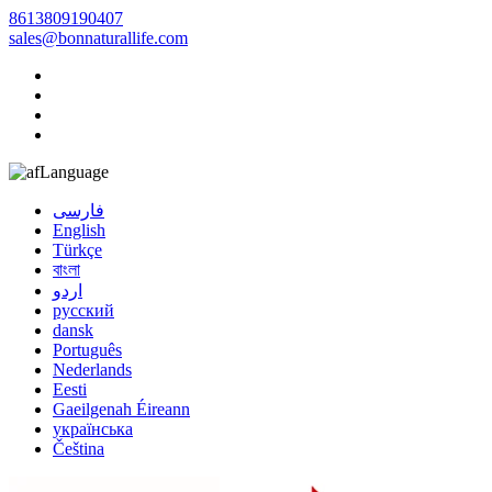
8613809190407
sales@bonnaturallife.com
Language
فارسی
English
Türkçe
বাংলা
اردو
русский
dansk
Português
Nederlands
Eesti
Gaeilgenah Éireann
українська
Čeština