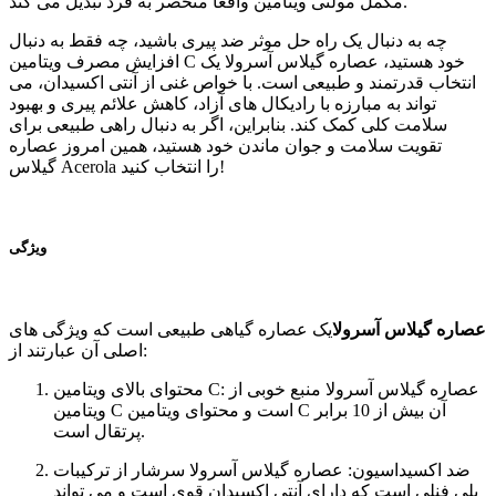
مکمل مولتی ویتامین واقعا منحصر به فرد تبدیل می کند.
چه به دنبال یک راه حل موثر ضد پیری باشید، چه فقط به دنبال
افزایش مصرف ویتامین C خود هستید، عصاره گیلاس آسرولا یک
انتخاب قدرتمند و طبیعی است. با خواص غنی از آنتی اکسیدان، می
تواند به مبارزه با رادیکال های آزاد، کاهش علائم پیری و بهبود
سلامت کلی کمک کند. بنابراین، اگر به دنبال راهی طبیعی برای
تقویت سلامت و جوان ماندن خود هستید، همین امروز عصاره
گیلاس Acerola را انتخاب کنید!
ویژگی
عصاره گیلاس آسرولا
یک عصاره گیاهی طبیعی است که ویژگی های
اصلی آن عبارتند از:
محتوای بالای ویتامین C: عصاره گیلاس آسرولا منبع خوبی از
ویتامین C است و محتوای ویتامین C آن بیش از 10 برابر
پرتقال است.
ضد اکسیداسیون: عصاره گیلاس آسرولا سرشار از ترکیبات
پلی فنلی است که دارای آنتی اکسیدان قوی است و می تواند