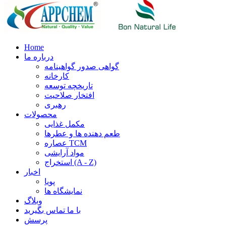
Home
درباره ما
گواهی صدور گواهینامه
کارخانه
تاریخچه توسعه
افتخار صلاحیت
رهبری
محصولات
مکمل غذایی
طعم دهنده ها و عطرها
عصاره TCM
مواد آرایشی
استخراج (A - Z)
اخبار
پویا
نمایشگاه ها
وبلاگ
با ما تماس بگیرید
پرسش