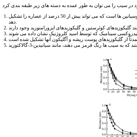
فلاوان-3-اول ها: از جمله کاتچین ها، اپی کاتچین ها و پلیمرهای آنها - آنتوسیانین ها. این فراوان ترین عنصر در پلی فنل های سیب، به ویژه آنتوسیانین ها است که می تواند بیش از 50 درصد از عصاره را تشکیل
دهد.