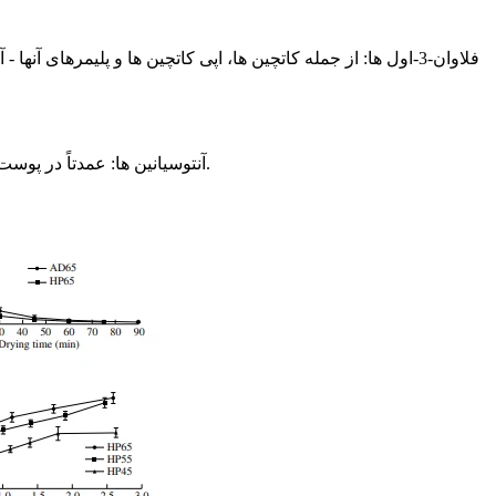
آنتوسیانین ها: عمدتاً در پوست سیب های قرمز- با پوست یافت می شوند، آنها رنگدانه های اصلی هستند که به سیب ها رنگ قرمز می دهند، مانند سیانیدین-3-گالاکتوزید.