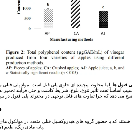
ی فنول ها
، اما مخلوط پیچیده ای حاوی پلی فنل است. مواد پلی فنلی مو
ب اساساً تحت تأثیر تنوع، بلوغ، شرایط کاشت و حتی فرآیند تخمیر ب
در{0}}ه
هی هستند که با حضور گروه های هیدروکسیل فنلی متعدد در مولکول های
پایه مادی رنگ، طعم (مانند قابض بودن) و فعالیت های بیولوژیکی مختلف را تشکیل می دهند.