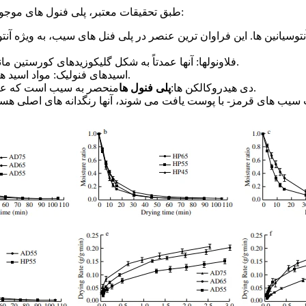
طبق تحقیقات معتبر، پلی فنول های موجود در سیب را می توان به طور عمده به دسته های زیر طبقه بندی کرد:
فلاونولها: آنها عمدتاً به شکل گلیکوزیدهای کورستین مانند گلیکوزیدهای کوئرستین و گلیکوزیدهای ایزورامنوزید وجود دارند.
اسیدهای فنولیک: مواد اسید هیدروکسی سینامیک که توسط اسید کلروژنیک نشان داده می شوند.
منحصر به سیب است که عمدتاً از گلیکوزیدهای پوست ریشه و آگلیکون آنها تشکیل شده است.
دی هیدروکالکن ها:
پلی فنول ها