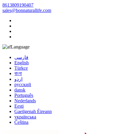
8613809190407
sales@bonnaturallife.com
Language
فارسی
English
Türkçe
বাংলা
اردو
русский
dansk
Português
Nederlands
Eesti
Gaeilgenah Éireann
українська
Čeština