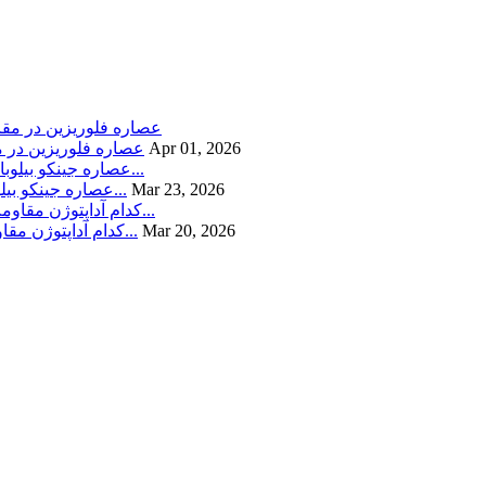
Apr 01, 2026
عصاره فلوریزین در م
Mar 23, 2026
عصاره جینکو بیلوبا در مقابل فسفاتیدیل سرین: کدام یک بهتر از عملکرد شناختی و س...
Mar 20, 2026
عصاره جینسینگ در مقابل عصاره Eleuthero: کدام آداپتوژن مقاومت در برابر استرس ر...