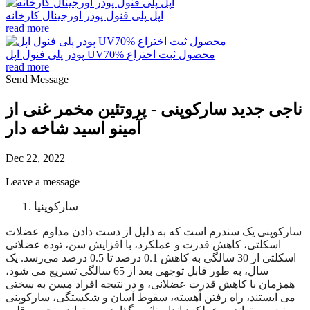
اپل پلی فنول پودر اورجینال کارخانه
read more
پودر پلی فنول اپل UV70% محصول ثبت اختراع
read more
Send Message
ناجی جدید سارکوپنی - پروتئین مخمر غنی از
آمینو اسید شاخه دار
Dec 22, 2022
Leave a message
1. سارکوپنیا
سارکوپنی یک سندرم است که به دلیل از دست دادن مداوم عضلات
اسکلتی، کاهش قدرت و عملکرد، با افزایش سن، توده عضلانی
اسکلتی از 30 سالگی به کاهش 0.1 درصد تا 0.5 درصد می‌رسد. یک
سال، به طور قابل توجهی بعد از 65 سالگی تسریع می شود،
همزمان با کاهش قدرت عضلانی، و در نتیجه افراد مسن به سختی
می ایستند، راه رفتن آهسته، سقوط آسان و شکستگی، سارکوپنی