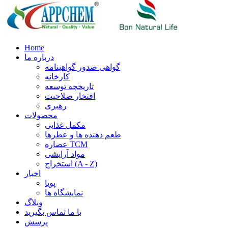
Home
درباره ما
گواهی صدور گواهینامه
کارخانه
تاریخچه توسعه
افتخار صلاحیت
رهبری
محصولات
مکمل غذایی
طعم دهنده ها و عطرها
عصاره TCM
مواد آرایشی
استخراج (A - Z)
اخبار
پویا
نمایشگاه ها
وبلاگ
با ما تماس بگیرید
پرسش