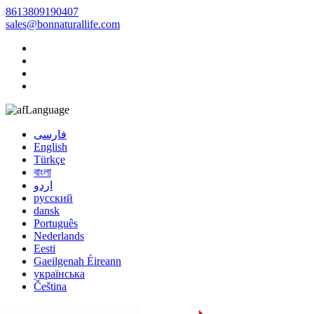
8613809190407
sales@bonnaturallife.com
Language
فارسی
English
Türkçe
বাংলা
اردو
русский
dansk
Português
Nederlands
Eesti
Gaeilgenah Éireann
українська
Čeština