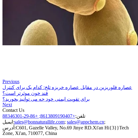
Previous
عصاره فلوریزین در مقابل عصاره خربزه تلخ: کدام یک برای کنترل
قند خون موثرتر است؟
برای تقویت ایمنی خود چه می توانید بخورید؟
Next
Contact Us
تلفن:
+8613809190407; +86-29-88346301
;
sales@appchem.cn
;
sales@bonnaturallife.com
ایمیل:
C601, Gazelle Valley, No.69 Jinye RD.Xi'an Hi{3}}Tech
آدرس:
Zone, Xi'an, 710077, China